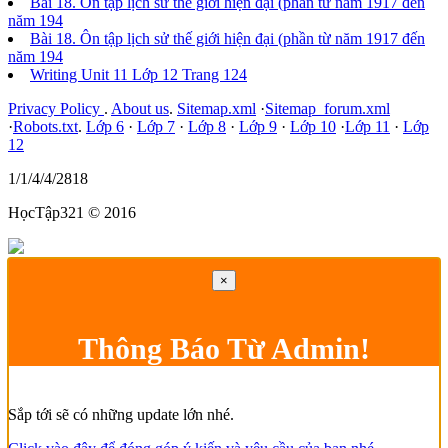
Bài 18. Ôn tập lịch sử thế giới hiện đại (phần từ năm 1917 đến
năm 194
Bài 18. Ôn tập lịch sử thế giới hiện đại (phần từ năm 1917 đến
năm 194
Writing Unit 11 Lớp 12 Trang 124
Privacy Policy
.
About us
.
Sitemap.xml
·
Sitemap_forum.xml
·
Robots.txt
.
Lớp 6
·
Lớp 7
·
Lớp 8
·
Lớp 9
·
Lớp 10
·
Lớp 11
·
Lớp
12
1/1/4/4/2818
HọcTập321 © 2016
×
Thông Báo Từ Admin!
Sắp tới sẽ có những update lớn nhé.