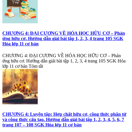
CHƯƠNG 4: ĐẠI CƯƠNG VỀ HÓA HỌC HỮU CƠ – Phản
ứng hữu cơ. Hướng dẫn giải bài tập 1, 2, 3, 4 trang 105 SGK
Hóa lớp 11 cơ bản
CHƯƠNG 4: ĐẠI CƯƠNG VỀ HÓA HỌC HỮU CƠ – Phản
ứng hữu cơ. Hướng dẫn giải bài tập 1, 2, 3, 4 trang 105 SGK Hóa
lớp 11 cơ bản Tóm tắt
CHƯƠNG 4: Luyện tập: Hợp chất hữu cơ, công thức phân tử
và công thức cấu tạo. Hướng dẫn giải bài tập 1, 2, 3, 4, 5, 6, 7
trang 107 – 108 SGK Hóa lớp 11 cơ bản