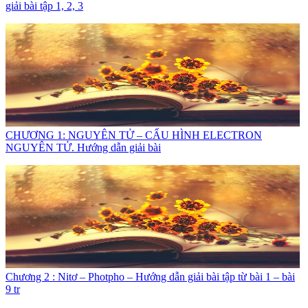
giải bài tập 1, 2, 3
CHƯƠNG 1: NGUYÊN TỬ – CẤU HÌNH ELECTRON
NGUYÊN TỬ. Hướng dẫn giải bài
Chương 2 : Nitơ – Photpho – Hướng dẫn giải bài tập từ bài 1 – bài
9 tr