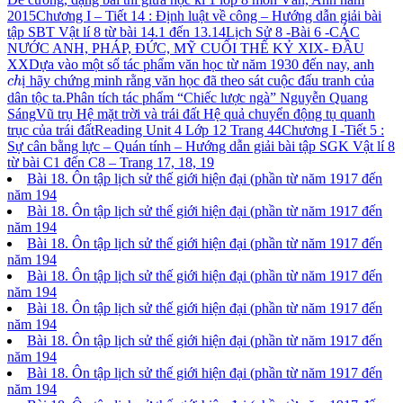
2015
Chương I – Tiết 14 : Định luật về công – Hướng dẫn giải bài
tập SBT Vật lí 8 từ bài 14.1 đến 13.14
Lịch Sử 8 -Bài 6 -CÁC
NƯỚC ANH, PHÁP, ĐỨC, MỸ CUỐI THẾ KỶ XIX- ĐẦU
XX
Dựa vào một số tác phẩm văn học từ năm 1930 đến nay, anh
c
h
ị
ị
hãy chứng minh rằng văn học đã theo sát cuộc đấu tranh của
c
h
dân tộc ta.
Phân tích tác phẩm “Chiếc lược ngà” Nguyễn Quang
Sáng
Vũ trụ Hệ mặt trời và trái đất Hệ quả chuyển động tụ quanh
trục của trái đất
Reading Unit 4 Lớp 12 Trang 44
Chương I -Tiết 5 :
Sự cân bằng lực – Quán tính – Hướng dẫn giải bài tập SGK Vật lí 8
từ bài C1 đến C8 – Trang 17, 18, 19
Bài 18. Ôn tập lịch sử thế giới hiện đại (phần từ năm 1917 đến
năm 194
Bài 18. Ôn tập lịch sử thế giới hiện đại (phần từ năm 1917 đến
năm 194
Bài 18. Ôn tập lịch sử thế giới hiện đại (phần từ năm 1917 đến
năm 194
Bài 18. Ôn tập lịch sử thế giới hiện đại (phần từ năm 1917 đến
năm 194
Bài 18. Ôn tập lịch sử thế giới hiện đại (phần từ năm 1917 đến
năm 194
Bài 18. Ôn tập lịch sử thế giới hiện đại (phần từ năm 1917 đến
năm 194
Bài 18. Ôn tập lịch sử thế giới hiện đại (phần từ năm 1917 đến
năm 194