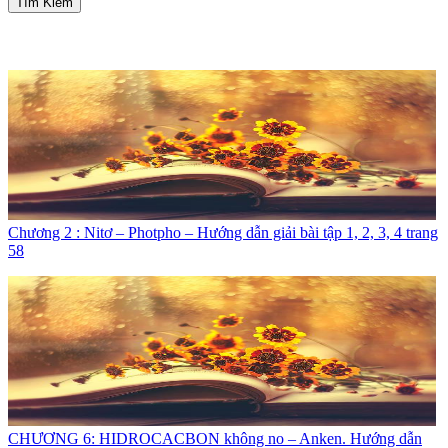
Tìm Kiếm
Chương 2 : Nitơ – Photpho – Hướng dẫn giải bài tập 1, 2, 3, 4 trang
58
CHƯƠNG 6: HIDROCACBON không no – Anken. Hướng dẫn