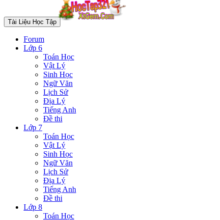
Tài Liệu Học Tập
Forum
Lớp 6
Toán Học
Vật Lý
Sinh Học
Ngữ Văn
Lịch Sử
Địa Lý
Tiếng Anh
Đề thi
Lớp 7
Toán Học
Vật Lý
Sinh Học
Ngữ Văn
Lịch Sử
Địa Lý
Tiếng Anh
Đề thi
Lớp 8
Toán Học