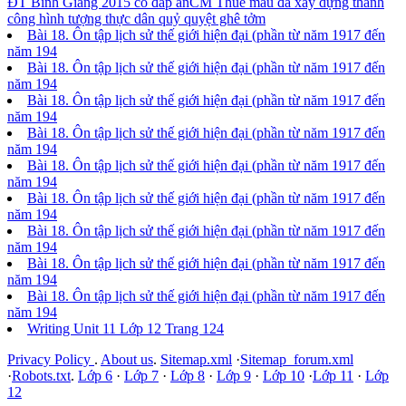
ĐT Bình Giang 2015 có đáp án
CM Thuế máu đã xây dựng thành
công hình tượng thực dân quỷ quyệt ghê tởm
Bài 18. Ôn tập lịch sử thế giới hiện đại (phần từ năm 1917 đến
năm 194
Bài 18. Ôn tập lịch sử thế giới hiện đại (phần từ năm 1917 đến
năm 194
Bài 18. Ôn tập lịch sử thế giới hiện đại (phần từ năm 1917 đến
năm 194
Bài 18. Ôn tập lịch sử thế giới hiện đại (phần từ năm 1917 đến
năm 194
Bài 18. Ôn tập lịch sử thế giới hiện đại (phần từ năm 1917 đến
năm 194
Bài 18. Ôn tập lịch sử thế giới hiện đại (phần từ năm 1917 đến
năm 194
Bài 18. Ôn tập lịch sử thế giới hiện đại (phần từ năm 1917 đến
năm 194
Bài 18. Ôn tập lịch sử thế giới hiện đại (phần từ năm 1917 đến
năm 194
Bài 18. Ôn tập lịch sử thế giới hiện đại (phần từ năm 1917 đến
năm 194
Writing Unit 11 Lớp 12 Trang 124
Privacy Policy
.
About us
.
Sitemap.xml
·
Sitemap_forum.xml
·
Robots.txt
.
Lớp 6
·
Lớp 7
·
Lớp 8
·
Lớp 9
·
Lớp 10
·
Lớp 11
·
Lớp
12