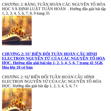
CHƯƠNG 2: BẢNG TUẦN HOÀN CÁC NGUYÊN TỐ HÓA
HỌC VÀ ĐỊNH LUẬT TUẦN HOÀN . Hướng dẫn giải bài tập
1, 2, 3, 4, 5, 6, 7, 8, 9 trang 35
CHƯƠNG 2: SỰ BIẾN ĐỔI TUẦN HOÀN CẤU HÌNH
ELECTRON NGUYÊN TỬ CỦA CÁC NGUYÊN TỐ HÓA
HỌC. Hướng dẫn giải bài tập 1, 2, 3, 4, 5, 6, 7 trang 41 SGK
Hóa lớp 10 cơ bản
CHƯƠNG 2: SỰ BIẾN ĐỔI TUẦN HOÀN CẤU HÌNH
ELECTRON NGUYÊN TỬ CỦA CÁC NGUYÊN TỐ HÓA
HỌC. Hướng dẫn giải bài tập 1, 2, 3, 4, 5, 6, 7 t