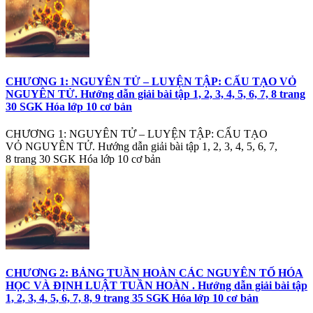
CHƯƠNG 1: NGUYÊN TỬ – LUYỆN TẬP: CẤU TẠO VỎ
NGUYÊN TỬ. Hướng dẫn giải bài tập 1, 2, 3, 4, 5, 6, 7, 8 trang
30 SGK Hóa lớp 10 cơ bản
CHƯƠNG 1: NGUYÊN TỬ – LUYỆN TẬP: CẤU TẠO
VỎ NGUYÊN TỬ. Hướng dẫn giải bài tập 1, 2, 3, 4, 5, 6, 7,
8 trang 30 SGK Hóa lớp 10 cơ bản
CHƯƠNG 2: BẢNG TUẦN HOÀN CÁC NGUYÊN TỐ HÓA
HỌC VÀ ĐỊNH LUẬT TUẦN HOÀN . Hướng dẫn giải bài tập
1, 2, 3, 4, 5, 6, 7, 8, 9 trang 35 SGK Hóa lớp 10 cơ bản