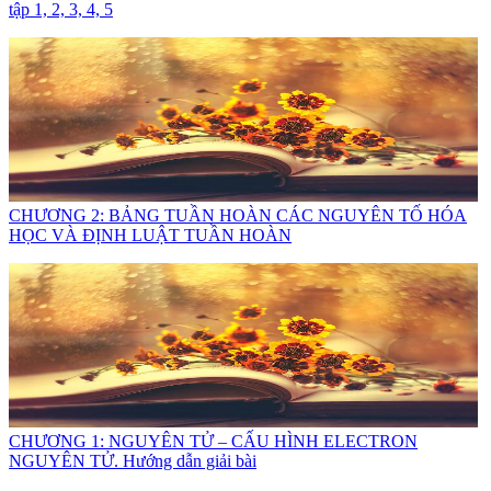
tập 1, 2, 3, 4, 5
CHƯƠNG 2: BẢNG TUẦN HOÀN CÁC NGUYÊN TỐ HÓA
HỌC VÀ ĐỊNH LUẬT TUẦN HOÀN
CHƯƠNG 1: NGUYÊN TỬ – CẤU HÌNH ELECTRON
NGUYÊN TỬ. Hướng dẫn giải bài