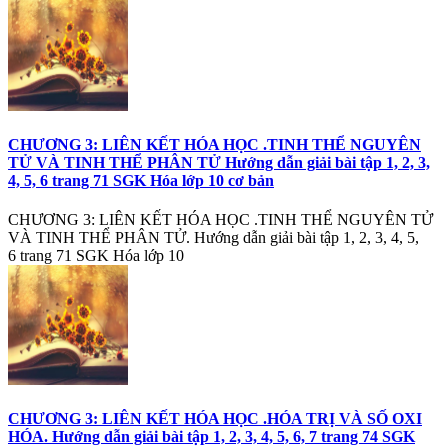
CHƯƠNG 3: LIÊN KẾT HÓA HỌC .TINH THỂ NGUYÊN
TỬ VÀ TINH THỂ PHÂN TỬ Hướng dẫn giải bài tập 1, 2, 3,
4, 5, 6 trang 71 SGK Hóa lớp 10 cơ bản
CHƯƠNG 3: LIÊN KẾT HÓA HỌC .TINH THỂ NGUYÊN TỬ
VÀ TINH THỂ PHÂN TỬ. Hướng dẫn giải bài tập 1, 2, 3, 4, 5,
6 trang 71 SGK Hóa lớp 10
CHƯƠNG 3: LIÊN KẾT HÓA HỌC .HÓA TRỊ VÀ SỐ OXI
HÓA. Hướng dẫn giải bài tập 1, 2, 3, 4, 5, 6, 7 trang 74 SGK