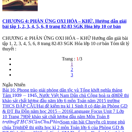
CHƯƠNG 4: PHẢN ỨNG OXI HÓA – KHỬ. Hướng dẫn giải
bài tập 1, 2, 3, 4, 5, 6, 8 trang 82-83 SGK Hóa lớp 10 cơ bản
CHƯƠNG 4: PHẢN ỨNG OXI HÓA – KHỬ Hướng dẫn giải bài
tập 1, 2, 3, 4, 5, 6, 8 trang 82-83 SGK Hóa lớp 10 cơ bản Tóm tắt lý
thuyết :
Trang :
1
/3
1
2
3
Ngẫu Nhiên
Bài 16: Phong trào giải phóng dân tộc và Tổng khởi nghĩa tháng
1939
−
1945
1939
−
1945
Tám
. Nước Việt Nam Dân chủ Cộng hoà ra đời
Đề thi
khảo sát chất lượng đầu năm lớp 6 môn Toán năm 2015 trường
THCS ĐÁP CẦU
Hai đề kiểm tra kì 1 Sinh 8 có đáp án Phòng GD
& ĐT Ba Đồn năm học 2015 – 2016
Language Focus Unit 7 Lớp
10 Trang 79
Đề khảo sát chất lượng đầu năm Môn Toán 8
t
r
ư
ờ
n
g
T
H
C
S
C
á
n
C
h
u
P
h
ì
n
ư
ờ
á
ì
Soạn văn bài Chuyện cũ trong phủ
t
r
n
g
T
H
C
S
C
n
C
h
u
P
h
n
chúa Trịnh
Đề thi giữa học kì 2 môn Toán lớp 6 của Phòng GD &