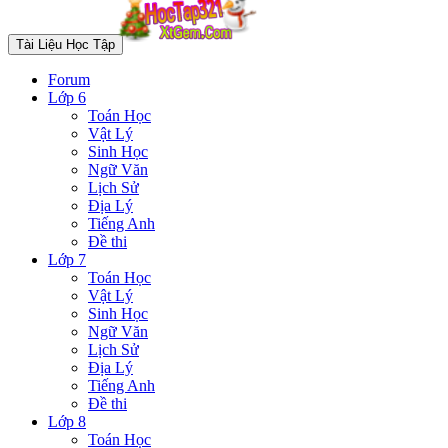
Tài Liệu Học Tập
Forum
Lớp 6
Toán Học
Vật Lý
Sinh Học
Ngữ Văn
Lịch Sử
Địa Lý
Tiếng Anh
Đề thi
Lớp 7
Toán Học
Vật Lý
Sinh Học
Ngữ Văn
Lịch Sử
Địa Lý
Tiếng Anh
Đề thi
Lớp 8
Toán Học