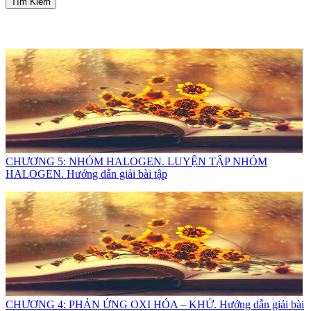
Tìm Kiếm
CHƯƠNG 5: NHÓM HALOGEN. LUYỆN TẬP NHÓM
HALOGEN. Hướng dẫn giải bài tập
CHƯƠNG 4: PHẢN ỨNG OXI HÓA – KHỬ. Hướng dẫn giải bài