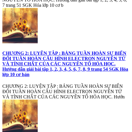
7 trang 51 SGK Hóa lớp 10 cơ b
CHƯƠNG 2: LUYỆN TẬP : BẢNG TUẦN HOÀN SỰ BIẾN
ĐỔI TUẦN HOÀN CẤU HÌNH ELECTRON NGUYÊN TỬ
VÀ TÍNH CHẤT CỦA CÁC NGUYÊN TỐ HÓA HỌC.
Hướng dẫn giải bài tập 1, 2, 3, 4, 5, 6, 7, 8, 9 trang 54 SGK Hóa
lớp 10 cơ bản
CHƯƠNG 2: LUYỆN TẬP : BẢNG TUẦN HOÀN SỰ BIẾN
ĐỔI TUẦN HOÀN CẤU HÌNH ELECTRON NGUYÊN TỬ
VÀ TÍNH CHẤT CỦA CÁC NGUYÊN TỐ HÓA HỌC. Hướn