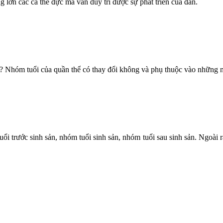
g lớn các cá thể đực mà vẫn duy trì được sự phát triển của đàn.
? Nhóm tuổi của quần thể có thay đổi không và phụ thuộc vào những 
trước sinh sản, nhóm tuổi sinh sản, nhóm tuổi sau sinh sản. Ngoài ra, n