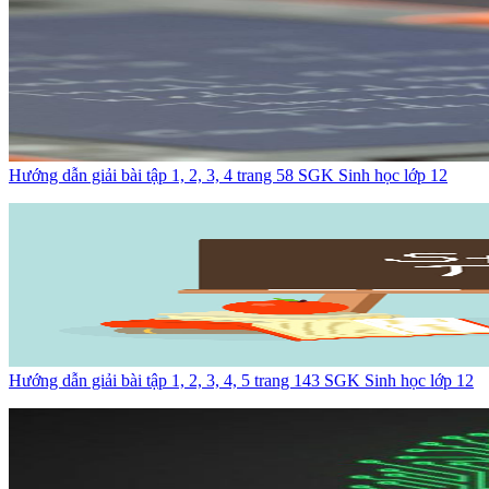
Hướng dẫn giải bài tập 1, 2, 3, 4 trang 58 SGK Sinh học lớp 12
Hướng dẫn giải bài tập 1, 2, 3, 4, 5 trang 143 SGK Sinh học lớp 12