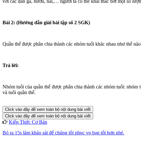
với các đàn gà, hươu, nai,… người ta có thể khai thác bớt một số lượn
Bài 2:
(Hướng dẫn giải bài tập số 2 SGK)
Quần thể được phân chia thành các nhóm tuổi khác nhau như thế nào
Trả lời:
Nhóm tuổi của quần thể được phân chia thành các nhóm tuổi: nhóm tuổi 
và tuổi quần thể.
Click vào đây để xem toàn bộ nội dung bài viết
Click vào đây để xem toàn bộ nội dung bài viết
Kiến Thức Cơ Bản
Bỏ ra 15s làm khảo sát để chúng tôi phục vụ bạn tốt hơn nhé.