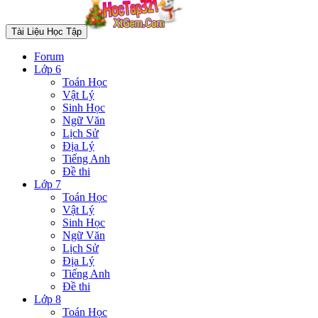
Tài Liệu Học Tập
Forum
Lớp 6
Toán Học
Vật Lý
Sinh Học
Ngữ Văn
Lịch Sử
Địa Lý
Tiếng Anh
Đề thi
Lớp 7
Toán Học
Vật Lý
Sinh Học
Ngữ Văn
Lịch Sử
Địa Lý
Tiếng Anh
Đề thi
Lớp 8
Toán Học