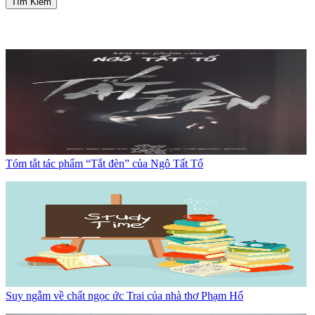
Tìm Kiếm
Tóm tắt tác phẩm “Tắt đèn” của Ngô Tất Tố
Suy ngẫm về chất ngọc ức Trai của nhà thơ Phạm Hổ