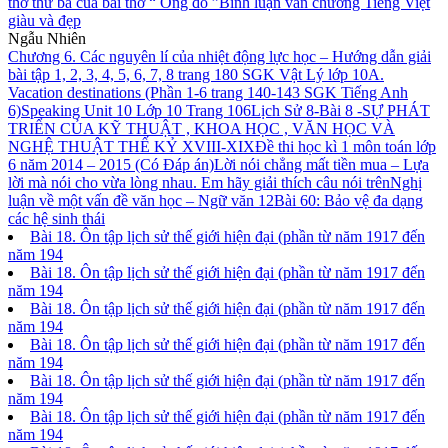
thơ thứ ba của bài thơ “ Ông đồ ”
Bình luận văn chương Tiếng Việt
giàu và đẹp
Ngẫu Nhiên
Chương 6. Các nguyên lí của nhiệt động lực học – Hướng dẫn giải
bài tập 1, 2, 3, 4, 5, 6, 7, 8 trang 180 SGK Vật Lý lớp 10
A.
Vacation destinations (Phần 1-6 trang 140-143 SGK Tiếng Anh
6)
Speaking Unit 10 Lớp 10 Trang 106
Lịch Sử 8-Bài 8 -SỰ PHÁT
TRIỂN CỦA KỸ THUẬT , KHOA HỌC , VĂN HỌC VÀ
NGHỆ THUẬT THẾ KỶ XVIII-XIX
Đề thi học kì 1 môn toán lớp
6 năm 2014 – 2015 (Có Đáp án)
Lời nói chẳng mất tiền mua – Lựa
lời mà nói cho vừa lòng nhau. Em hãy giải thích câu nói trên
Nghị
luận về một vấn đề văn học – Ngữ văn 12
Bài 60: Bảo vệ đa dạng
các hệ sinh thái
Bài 18. Ôn tập lịch sử thế giới hiện đại (phần từ năm 1917 đến
năm 194
Bài 18. Ôn tập lịch sử thế giới hiện đại (phần từ năm 1917 đến
năm 194
Bài 18. Ôn tập lịch sử thế giới hiện đại (phần từ năm 1917 đến
năm 194
Bài 18. Ôn tập lịch sử thế giới hiện đại (phần từ năm 1917 đến
năm 194
Bài 18. Ôn tập lịch sử thế giới hiện đại (phần từ năm 1917 đến
năm 194
Bài 18. Ôn tập lịch sử thế giới hiện đại (phần từ năm 1917 đến
năm 194