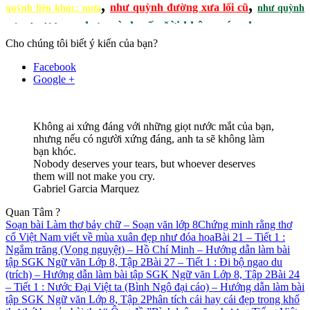
,
,
như quỳnh đường xưa lối cũ
quỳnh liên khúc: mưa
như quỳnh
,
,
như quỳnh nếu ðời không có anh
mùa thu lá bay
Cho chúng tôi biết ý kiến của bạn?
Facebook
Google +
Không ai xứng đáng với những giọt nước mắt của bạn,
nhưng nếu có người xứng đáng, anh ta sẽ không làm
bạn khóc.
Nobody deserves your tears, but whoever deserves
them will not make you cry.
Gabriel Garcia Marquez
Quan Tâm ?
Soạn bài Làm thơ bảy chữ – Soạn văn lớp 8
Chứng minh rằng thơ
cổ Việt Nam viết về mùa xuân đẹp như đóa hoa
Bài 21 – Tiết 1 :
Ngắm trăng (Vọng nguyệt) – Hồ Chí Minh – Hướng dẫn làm bài
tập SGK Ngữ văn Lớp 8, Tập 2
Bài 27 – Tiết 1 : Đi bộ ngao du
(trích) – Hướng dẫn làm bài tập SGK Ngữ văn Lớp 8, Tập 2
Bài 24
– Tiết 1 : Nước Đại Việt ta (Bình Ngô đại cáo) – Hướng dẫn làm bài
tập SGK Ngữ văn Lớp 8, Tập 2
Phân tích cái hay cái đẹp trong khổ