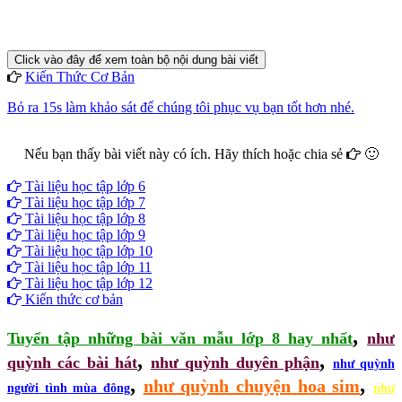
Click vào đây để xem toàn bộ nội dung bài viết
Kiến Thức Cơ Bản
Bỏ ra 15s làm khảo sát để chúng tôi phục vụ bạn tốt hơn nhé.
Nếu bạn thấy bài viết này có ích. Hãy thích hoặc chia sẻ
🙂
Facebook
Google+
Twitter
Tài liệu học tập lớp 6
Tài liệu học tập lớp 7
Tài liệu học tập lớp 8
Tài liệu học tập lớp 9
Tài liệu học tập lớp 10
Tài liệu học tập lớp 11
Tài liệu học tập lớp 12
Kiến thức cơ bản
,
Tuyển tập những bài văn mẫu lớp 8 hay nhất
như
,
,
quỳnh các bài hát
như quỳnh duyên phận
như quỳnh
,
,
như quỳnh chuyện hoa sim
người tình mùa đông
như