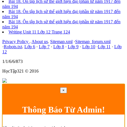
Bài 18. Ôn tập lịch sử thế giới hiện đại (phần từ năm 1917 đến
năm 194
Bài 18. Ôn tập lịch sử thế giới hiện đại (phần từ năm 1917 đến
năm 194
Bài 18. Ôn tập lịch sử thế giới hiện đại (phần từ năm 1917 đến
năm 194
Writing Unit 11 Lớp 12 Trang 124
Privacy Policy
.
About us
.
Sitemap.xml
·
Sitemap_forum.xml
·
Robots.txt
.
Lớp 6
·
Lớp 7
·
Lớp 8
·
Lớp 9
·
Lớp 10
·
Lớp 11
·
Lớp
12
1/1/6/6/873
HọcTập321 © 2016
×
Thông Báo Từ Admin!