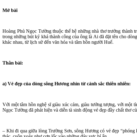
Mở bà
i
Hoàng Phủ Ngọc Tường thuộc thế hệ những nhà thơ trưởng thành tro
trong những bút ký khá thành công của ông là Ai đã đặt tên cho dò
khác nhau, từ lịch sử đến văn hóa và tâm hồn người Huế.
Thân bài:
a)
Vẻ đẹp của dòng sông
Hươ
ng nhìn từ cảnh sắc thiên nhiên:
Với một tâm hồn nghệ sĩ giàu xúc cảm, giàu tưởng tượng, với một t
Ngọc Tường đã phát hiện và diễn tà sinh động vẻ đẹp đầy chất thơ 
– Khi đi qua giữa lòng Trường Sơn, sông Hương có vẻ đẹp “phóng k
thác, cuộn xoáy như cơn lốc vào những đáy vực bí ẩn…