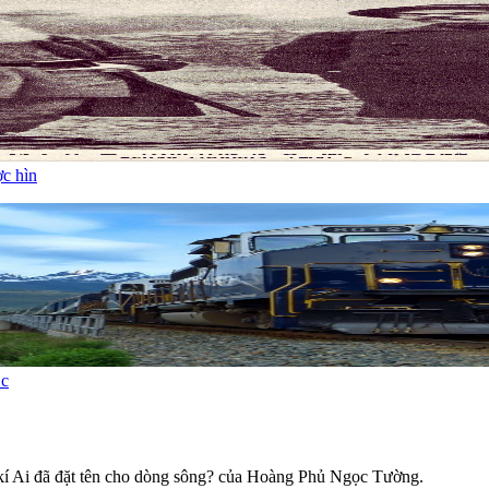
ợc hìn
 c
 kí Ai đã đặt tên cho dòng sông? của Hoàng Phủ Ngọc Tường.