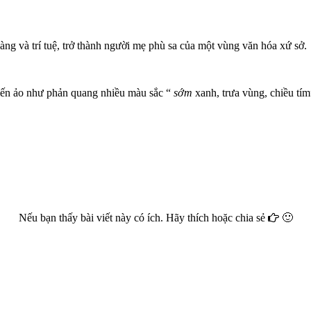
g và trí tuệ, trở thành người mẹ phù sa của một vùng văn hóa xứ sở.
iến ảo như phản quang nhiều màu sắc “
sớm
xanh, trưa vùng, chiều tím
Nếu bạn thấy bài viết này có ích. Hãy thích hoặc chia sẻ
🙂
Facebook
Google+
Twitter