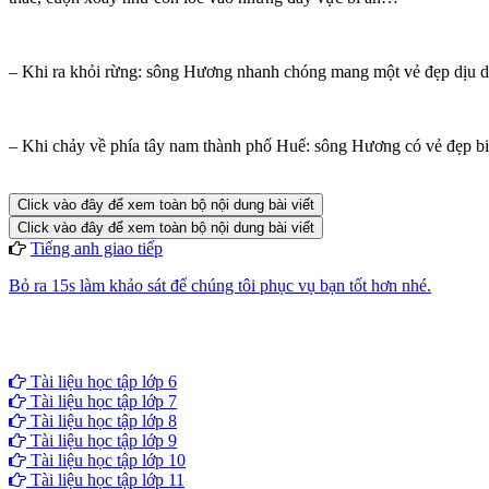
– Khi ra khỏi rừng: sông Hương nhanh chóng mang một vẻ đẹp dịu dàn
– Khi chảy về phía tây nam thành phố Huế: sông Hương có vẻ đẹp b
Click vào đây để xem toàn bộ nội dung bài viết
Click vào đây để xem toàn bộ nội dung bài viết
Tiếng anh giao tiếp
Bỏ ra 15s làm khảo sát để chúng tôi phục vụ bạn tốt hơn nhé.
Tài liệu học tập lớp 6
Tài liệu học tập lớp 7
Tài liệu học tập lớp 8
Tài liệu học tập lớp 9
Tài liệu học tập lớp 10
Tài liệu học tập lớp 11