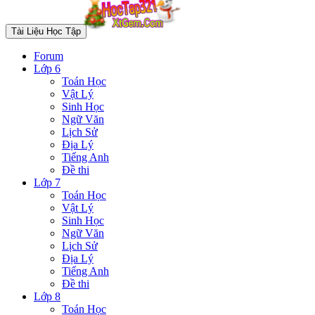
Tài Liệu Học Tập
Forum
Lớp 6
Toán Học
Vật Lý
Sinh Học
Ngữ Văn
Lịch Sử
Địa Lý
Tiếng Anh
Đề thi
Lớp 7
Toán Học
Vật Lý
Sinh Học
Ngữ Văn
Lịch Sử
Địa Lý
Tiếng Anh
Đề thi
Lớp 8
Toán Học