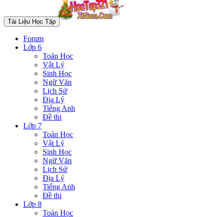
Tài Liệu Học Tập
Forum
Lớp 6
Toán Học
Vật Lý
Sinh Học
Ngữ Văn
Lịch Sử
Địa Lý
Tiếng Anh
Đề thi
Lớp 7
Toán Học
Vật Lý
Sinh Học
Ngữ Văn
Lịch Sử
Địa Lý
Tiếng Anh
Đề thi
Lớp 8
Toán Học