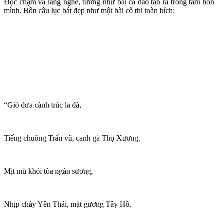
Đọc chậm và lắng nghe, tưởng như bài ca dao tan ra trong tâm hồn
mình. Bốn câu lục bát đẹp như một bài cổ thi toàn bích:
“Gió đưa cành trúc la đà,
Tiếng chuông Trấn vũ, canh gà Thọ Xương.
Mịt mù khói tòa ngàn sương,
Nhịp chày Yên Thái, mặt gương Tây Hồ.