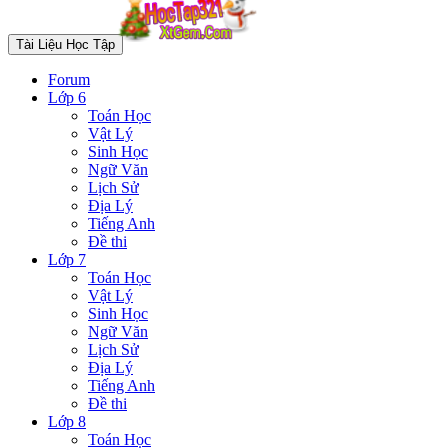
Tài Liệu Học Tập
Forum
Lớp 6
Toán Học
Vật Lý
Sinh Học
Ngữ Văn
Lịch Sử
Địa Lý
Tiếng Anh
Đề thi
Lớp 7
Toán Học
Vật Lý
Sinh Học
Ngữ Văn
Lịch Sử
Địa Lý
Tiếng Anh
Đề thi
Lớp 8
Toán Học