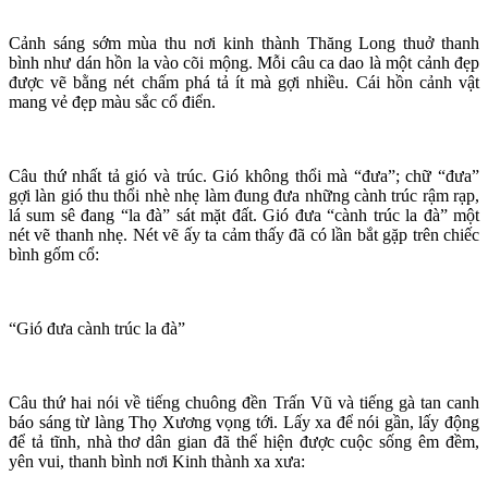
Cảnh sáng sớm mùa thu nơi kinh thành Thăng Long thuở thanh
bình như dán hồn la vào cõi mộng. Mỗi câu ca dao là một cảnh đẹp
được vẽ bằng nét chấm phá tả ít mà gợi nhiều. Cái hồn cảnh vật
mang vẻ đẹp màu sắc cổ điển.
Câu thứ nhất tả gió và trúc. Gió không thổi mà “đưa”; chữ “đưa”
gợi làn gió thu thổi nhè nhẹ làm đung đưa những cành trúc rậm rạp,
lá sum sê đang “la đà” sát mặt đất. Gió đưa “cành trúc la đà” một
nét vẽ thanh nhẹ. Nét vẽ ấy ta cảm thấy đã có lần bắt gặp trên chiếc
bình gốm cổ:
“Gió đưa cành trúc la đà”
Câu thứ hai nói về tiếng chuông đền Trấn Vũ và tiếng gà tan canh
báo sáng từ làng Thọ Xương vọng tới. Lấy xa để nói gần, lấy động
để tả tĩnh, nhà thơ dân gian đã thể hiện được cuộc sống êm đềm,
yên vui, thanh bình nơi Kinh thành xa xưa: