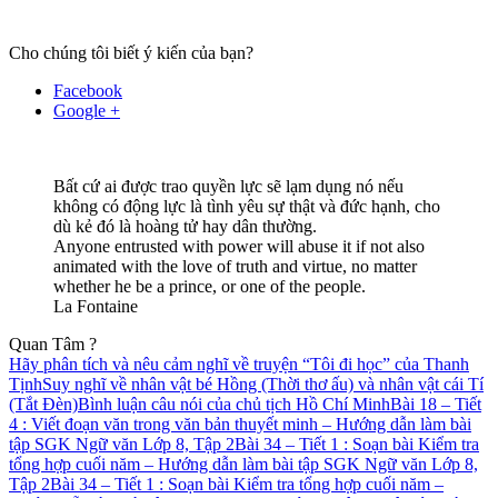
Cho chúng tôi biết ý kiến của bạn?
Facebook
Google +
Bất cứ ai được trao quyền lực sẽ lạm dụng nó nếu
không có động lực là tình yêu sự thật và đức hạnh, cho
dù kẻ đó là hoàng tử hay dân thường.
Anyone entrusted with power will abuse it if not also
animated with the love of truth and virtue, no matter
whether he be a prince, or one of the people.
La Fontaine
Quan Tâm ?
Hãy phân tích và nêu cảm nghĩ về truyện “Tôi đi học” của Thanh
Tịnh
Suy nghĩ về nhân vật bé Hồng (Thời thơ ấu) và nhân vật cái Tí
(Tắt Đèn)
Bình luận câu nói của chủ tịch Hồ Chí Minh
Bài 18 – Tiết
4 : Viết đoạn văn trong văn bản thuyết minh – Hướng dẫn làm bài
tập SGK Ngữ văn Lớp 8, Tập 2
Bài 34 – Tiết 1 : Soạn bài Kiểm tra
tổng hợp cuối năm – Hướng dẫn làm bài tập SGK Ngữ văn Lớp 8,
Tập 2
Bài 34 – Tiết 1 : Soạn bài Kiểm tra tổng hợp cuối năm –