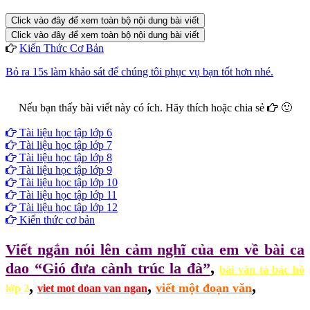
Click vào đây để xem toàn bộ nội dung bài viết
Click vào đây để xem toàn bộ nội dung bài viết
Kiến Thức Cơ Bản
Bỏ ra 15s làm khảo sát để chúng tôi phục vụ bạn tốt hơn nhé.
Nếu bạn thấy bài viết này có ích. Hãy thích hoặc chia sẻ
🙂
Facebook
Google+
Twitter
Tài liệu học tập lớp 6
Tài liệu học tập lớp 7
Tài liệu học tập lớp 8
Tài liệu học tập lớp 9
Tài liệu học tập lớp 10
Tài liệu học tập lớp 11
Tài liệu học tập lớp 12
Kiến thức cơ bản
Viết ngắn nói lên cảm nghĩ của em về bài ca
,
dao “Gió đưa cành trúc la đà”
bài văn tả bác hồ
,
,
,
viết một đoạn văn
lớp 2
viet mot doan van ngan