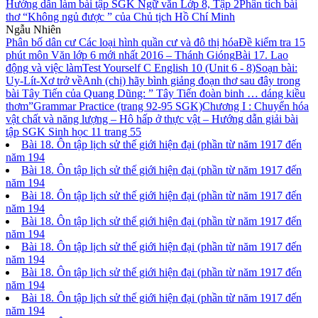
Hướng dẫn làm bài tập SGK Ngữ văn Lớp 8, Tập 2
Phân tích bài
thơ “Không ngủ được ” của Chủ tịch Hồ Chí Minh
Ngẫu Nhiên
Phân bố dân cư Các loại hình quần cư và đô thị hóa
Đề kiểm tra 15
phút môn Văn lớp 6 mới nhất 2016 – Thánh Gióng
Bài 17. Lao
động và việc làm
Test Yourself C English 10 (Unit 6 - 8)
Soạn bài:
Uy-Lít-Xơ trở về
Anh (chị) hãy bình giảng đoạn thơ sau đây trong
bài Tây Tiến của Quang Dũng: ” Tây Tiến đoàn binh … dáng kiều
thơm”
Grammar Practice (trang 92-95 SGK)
Chương I : Chuyển hóa
vật chất và năng lượng – Hô hấp ở thực vật – Hướng dẫn giải bài
tập SGK Sinh học 11 trang 55
Bài 18. Ôn tập lịch sử thế giới hiện đại (phần từ năm 1917 đến
năm 194
Bài 18. Ôn tập lịch sử thế giới hiện đại (phần từ năm 1917 đến
năm 194
Bài 18. Ôn tập lịch sử thế giới hiện đại (phần từ năm 1917 đến
năm 194
Bài 18. Ôn tập lịch sử thế giới hiện đại (phần từ năm 1917 đến
năm 194
Bài 18. Ôn tập lịch sử thế giới hiện đại (phần từ năm 1917 đến
năm 194
Bài 18. Ôn tập lịch sử thế giới hiện đại (phần từ năm 1917 đến
năm 194
Bài 18. Ôn tập lịch sử thế giới hiện đại (phần từ năm 1917 đến
năm 194