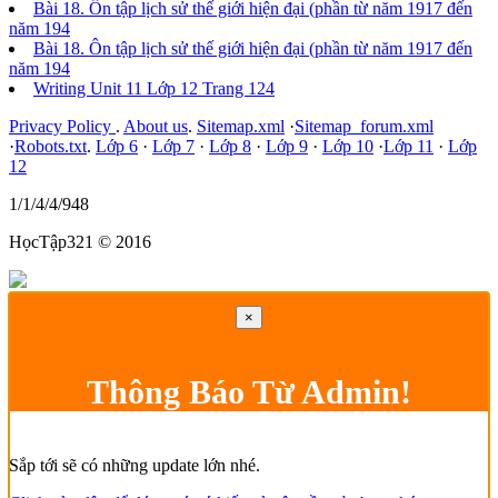
Bài 18. Ôn tập lịch sử thế giới hiện đại (phần từ năm 1917 đến
năm 194
Bài 18. Ôn tập lịch sử thế giới hiện đại (phần từ năm 1917 đến
năm 194
Writing Unit 11 Lớp 12 Trang 124
Privacy Policy
.
About us
.
Sitemap.xml
·
Sitemap_forum.xml
·
Robots.txt
.
Lớp 6
·
Lớp 7
·
Lớp 8
·
Lớp 9
·
Lớp 10
·
Lớp 11
·
Lớp
12
1/1/4/4/948
HọcTập321 © 2016
×
Thông Báo Từ Admin!
Sắp tới sẽ có những update lớn nhé.