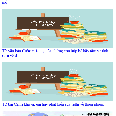
mỗ
Từ văn bản Cuộc chia tay của những con búp bê hãy tâm sự tình
cảm về đ
Từ bài Cảnh khuya, em hãy phát biểu suy nghĩ về thiên nhiên.