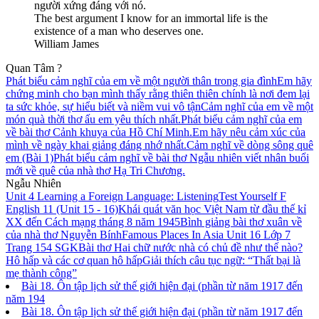
người xứng đáng với nó.
The best argument I know for an immortal life is the
existence of a man who deserves one.
William James
Quan Tâm ?
Phát biểu cảm nghĩ của em về một người thân trong gia đình
Em hãy
chứng minh cho bạn mình thấy rằng thiên thiên chính là nơi đem lại
ta sức khỏe, sự hiểu biết và niềm vui vô tận
Cảm nghĩ của em về một
món quà thời thơ ấu em yêu thích nhất.
Phát biểu cảm nghĩ của em
về bài thơ Cảnh khuya của Hồ Chí Minh.
Em hãy nêu cảm xúc của
mình về ngày khai giảng đáng nhớ nhất.
Cảm nghĩ về dòng sông quê
em (Bài 1)
Phát biểu cảm nghĩ về bài thơ Ngẫu nhiên viết nhân buổi
mới về quê của nhà thơ Hạ Tri Chương.
Ngẫu Nhiên
Unit 4 Learning a Foreign Language: Listening
Test Yourself F
English 11 (Unit 15 - 16)
Khái quát văn học Việt Nam từ đầu thế kỉ
XX đến Cách mạng tháng 8 năm 1945
Bình giảng bài thơ xuân về
của nhà thơ Nguyễn Bính
Famous Places In Asia Unit 16 Lớp 7
Trang 154 SGK
Bài thơ Hai chữ nước nhà có chủ đề như thế nào?
Hô hấp và các cơ quan hô hấp
Giải thích câu tục ngữ: “Thất bại là
mẹ thành công”
Bài 18. Ôn tập lịch sử thế giới hiện đại (phần từ năm 1917 đến
năm 194
Bài 18. Ôn tập lịch sử thế giới hiện đại (phần từ năm 1917 đến