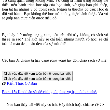
Vở cũng quan trọng không kém. Vở cũng là hành trang không thể
thiếu trên hành trình học tập của học sinh, vở giúp bạn ghi chép,
tóm tắt lại những ý có trong sách. Người ta thường có câu: Học đi
đôi với hành. Bạn không thể học mà không thực hành được. Và vở
sẽ giúp bạn thực hiện được điều đó.
Bạn hãy thử tưởng tượng xem, nếu trên đời này không có sách vở
thì sẽ ra sao? Thế giới này sẽ chỉ toàn những người vô học, sẽ chỉ
toàn là màu đen, màu đen của sự mù chữ.
Các bạn ơi, chúng ta hãy dang rộng vòng tay đón chào sách vở nhé!
Click vào đây để xem toàn bộ nội dung bài viết
Click vào đây để xem toàn bộ nội dung bài viết
Kiến Thức Cơ Bản
Bỏ ra 15s làm khảo sát để chúng tôi phục vụ bạn tốt hơn nhé.
Nếu bạn thấy bài viết này có ích. Hãy thích hoặc chia sẻ
🙂
Facebook
Google+
Twitter