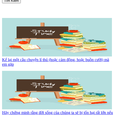
Tìm Kiếm
Kể lại một câu chuyện lí thú (hoặc cảm động, hoặc buồn cười) mà
em gặp
Hãy chứng minh rằng đời sống của chúng ta sẽ bị tổn hại rất lớn nếu