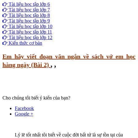
Tài liệu học tập lớp 6
Tài liệu học tập lớp 7
Tài liệu học tập lớp 8
Tài liệu học tập lớp 9
Tài liệu học tập lớp 10
Tài liệu học tập lớp 11
Tài liệu học tập lớp 12
Kiến thức cơ bản
Em hãy viết đoạn văn ngắn về sách vở em học
,
,
hàng ngày (Bài 2)
Cho chúng tôi biết ý kiến của bạn?
Facebook
Google +
Lý lẽ tốt nhất tôi biết về cuộc đời bất tử là sự tồn tại của