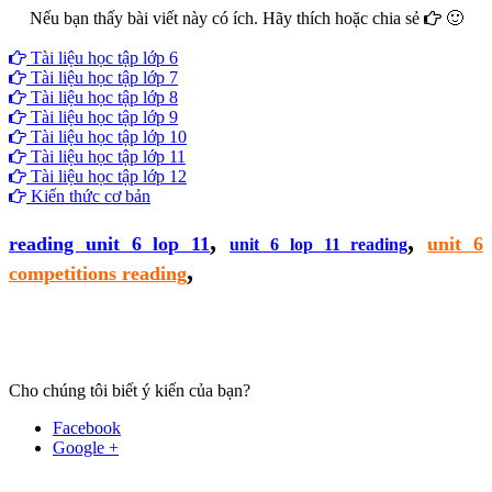
Nếu bạn thấy bài viết này có ích. Hãy thích hoặc chia sẻ
🙂
Facebook
Google+
Twitter
Tài liệu học tập lớp 6
Tài liệu học tập lớp 7
Tài liệu học tập lớp 8
Tài liệu học tập lớp 9
Tài liệu học tập lớp 10
Tài liệu học tập lớp 11
Tài liệu học tập lớp 12
Kiến thức cơ bản
,
,
reading unit 6 lop 11
unit 6
unit 6 lop 11 reading
,
competitions reading
Cho chúng tôi biết ý kiến của bạn?
Facebook
Google +