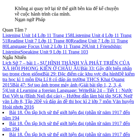
Không ai quay trở lại từ thế giới bên kia để kể chuyện
về cuộc hành trình của mình.
Ngạn ngữ Pháp
Quan Tâm ?
Listening Unit 14 Lớp 11 Trang 158
Listening Unit 4 Lớp 11 Trang
51
Reading Unit 7 Lớp 11 Trang 80
Reading Unit 7 Lớp 11 Trang
80
Language Focus Unit 2 Lớp 11 Trang 29
Unit 1 Friendship:
Listening
Speaking Unit 9 Lớp 11 Trang 103
Ngẫu Nhiên
Lịch Sử 7 – bài 1 - SỰ HÌNH THÀNH VÀ PHÁT TRIỂN CỦA
XÃ HỘI PHONG KIẾN Ở CHÂU ÂU
Bài 33: Gây đột biến nhân
tạo trong chọn giống
Bài 29: Đặc điểm các khu vực địa hình
Đề kiểm
tra học kì 1 môn Địa Lí 8 có đáp án trường THCS Khai Quang
2015
Bài 47: Sự tạo ảnh trong máy ảnh (Giải bài tập 1, 2, 3, 4,
5)
Unit 4 Learning a foreign Language: Write
Bài 24 – Tiết 1 : Nước
Đại Việt ta (Bình Ngô đại cáo) – Hướng dẫn làm bài tập SGK Ngữ
văn Lớp 8, Tập 2
Đề và đáp án đề thi học kì 2 lớp 7 môn Văn huyện
Hoài nhơn 2016
Bài 18. Ôn tập lịch sử thế giới hiện đại (phần từ năm 1917 đến
năm 194
Bài 18. Ôn tập lịch sử thế giới hiện đại (phần từ năm 1917 đến
năm 194
Bài 18. Ôn tập lịch sử thế giới hiện đại (phần từ năm 1917 đến