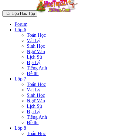
Tài Liệu Học Tập
Forum
Lớp 6
Toán Học
Vật Lý
Sinh Học
Ngữ Văn
Lịch Sử
Địa Lý
Tiếng Anh
Đề thi
Lớp 7
Toán Học
Vật Lý
Sinh Học
Ngữ Văn
Lịch Sử
Địa Lý
Tiếng Anh
Đề thi
Lớp 8
Toán Học