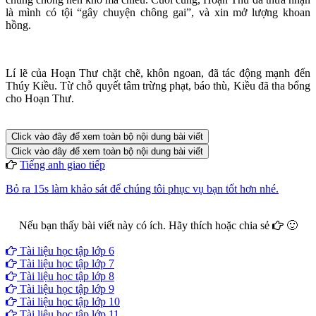
là mình có tội “gây chuyện chông gai”, và xin mở lượng khoan
hồng.
Lí lẽ của Hoạn Thư chặt chẽ, khôn ngoan, đã tác động mạnh đến
Thúy Kiều. Từ chỗ quyết tâm trừng phạt, báo thù, Kiều đã tha bổng
cho Hoạn Thư.
Click vào đây để xem toàn bộ nội dung bài viết
Click vào đây để xem toàn bộ nội dung bài viết
Tiếng anh giao tiếp
Bỏ ra 15s làm khảo sát để chúng tôi phục vụ bạn tốt hơn nhé.
Nếu bạn thấy bài viết này có ích. Hãy thích hoặc chia sẻ
🙂
Facebook
Google+
Twitter
Tài liệu học tập lớp 6
Tài liệu học tập lớp 7
Tài liệu học tập lớp 8
Tài liệu học tập lớp 9
Tài liệu học tập lớp 10
Tài liệu học tập lớp 11