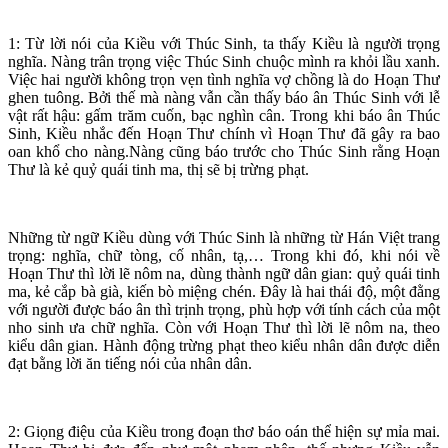
1: Từ lời nói của Kiều với Thúc Sinh, ta thấy Kiều là người trọng
nghĩa. Nàng trân trọng việc Thúc Sinh chuộc mình ra khỏi lầu xanh.
Việc hai người không trọn vẹn tình nghĩa vợ chồng là do Hoạn Thư
ghen tuông. Bởi thế mà nàng vẫn cần thấy báo ân Thúc Sinh với lễ
vật rất hậu: gấm trăm cuốn, bạc nghìn cân. Trong khi báo ân Thúc
Sinh, Kiều nhắc đến Hoạn Thư chính vì Hoạn Thư đã gây ra bao
oan khổ cho nàng.Nàng cũng báo trước cho Thúc Sinh rằng Hoạn
Thư là kẻ quỷ quái tinh ma, thị sẽ bị trừng phạt.
Những từ ngữ Kiều dùng với Thúc Sinh là những từ Hán Việt trang
trọng: nghĩa, chữ tòng, cố nhân, tạ,… Trong khi đó, khi nói về
Hoạn Thư thì lời lẽ nôm na, dùng thành ngữ dân gian: quỷ quái tinh
ma, kẻ cắp bà già, kiến bò miệng chén. Đây là hai thái độ, một đằng
với người được báo ân thì trịnh trọng, phù hợp với tính cách của một
nho sinh ưa chữ nghĩa. Còn với Hoạn Thư thì lời lẽ nôm na, theo
kiểu dân gian. Hành động trừng phạt theo kiểu nhân dân được diễn
đạt bằng lời ăn tiếng nói của nhân dân.
2: Giọng điệu của Kiều trong đoạn thơ báo oán thể hiện sự mỉa mai.