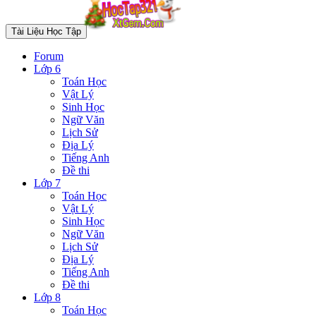
Tài Liệu Học Tập
Forum
Lớp 6
Toán Học
Vật Lý
Sinh Học
Ngữ Văn
Lịch Sử
Địa Lý
Tiếng Anh
Đề thi
Lớp 7
Toán Học
Vật Lý
Sinh Học
Ngữ Văn
Lịch Sử
Địa Lý
Tiếng Anh
Đề thi
Lớp 8
Toán Học