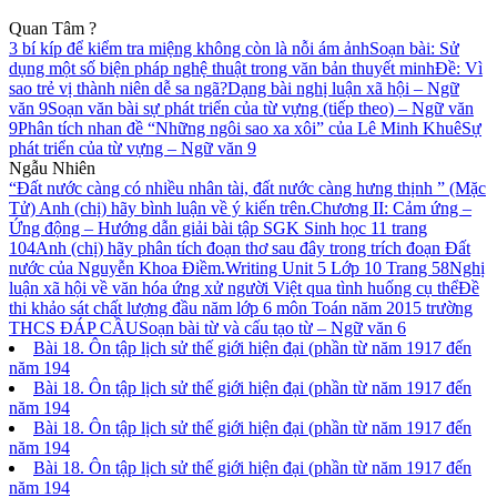
Quan Tâm ?
3 bí kíp để kiểm tra miệng không còn là nỗi ám ảnh
Soạn bài: Sử
dụng một số biện pháp nghệ thuật trong văn bản thuyết minh
Đề: Vì
sao trẻ vị thành niên dễ sa ngã?
Dạng bài nghị luận xã hội – Ngữ
văn 9
Soạn văn bài sự phát triển của từ vựng (tiếp theo) – Ngữ văn
9
Phân tích nhan đề “Những ngôi sao xa xôi” của Lê Minh Khuê
Sự
phát triển của từ vựng – Ngữ văn 9
Ngẫu Nhiên
“Đất nước càng có nhiều nhân tài, đất nước càng hưng thịnh ” (Mặc
Tử) Anh (chị) hãy bình luận về ý kiến trên.
Chương II: Cảm ứng –
Ứng động – Hướng dẫn giải bài tập SGK Sinh học 11 trang
104
Anh (chị) hãy phân tích đoạn thơ sau đây trong trích đoạn Đất
nước của Nguyễn Khoa Điềm.
Writing Unit 5 Lớp 10 Trang 58
Nghị
luận xã hội về văn hóa ứng xử người Việt qua tình huống cụ thể
Đề
thi khảo sát chất lượng đầu năm lớp 6 môn Toán năm 2015 trường
THCS ĐÁP CẦU
Soạn bài từ và cấu tạo từ – Ngữ văn 6
Bài 18. Ôn tập lịch sử thế giới hiện đại (phần từ năm 1917 đến
năm 194
Bài 18. Ôn tập lịch sử thế giới hiện đại (phần từ năm 1917 đến
năm 194
Bài 18. Ôn tập lịch sử thế giới hiện đại (phần từ năm 1917 đến
năm 194
Bài 18. Ôn tập lịch sử thế giới hiện đại (phần từ năm 1917 đến
năm 194