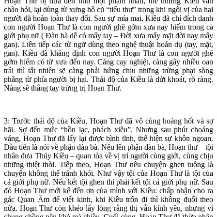
Hoạn Thư bị đưa đến như một phạm nhân, thế nhưng Kiều vẫn
chào hỏi, lại dùng từ xưng hô cũ “tiểu thư” trong khi ngôi vị của hai
người đã hoàn toàn thay đổi. Sau sự mỉa mai, Kiều đã chỉ đích danh
con người Hoạn Thư là con người ghê gớm xưa nay hiếm trong cả
giới phụ nữ ( Đàn bà dễ có mấy tay – Đời xưa mấy mặt đời nay mấy
gan). Liên tiếp các từ ngữ dùng theo nghệ thuật hoán dụ (tay, mặt,
gan). Kiều đã khẳng định con người Hoạn Thư là con người ghê
gớm hiếm có từ xưa đến nay. Càng cay nghiệt, càng gây nhiều oan
trái thì tất nhiên sẽ càng phải hứng chịu những trừng phạt sòng
phẳng từ phía người bị hại. Thái độ của Kiều là dứt khoát, rõ ràng.
Nàng sẽ thẳng tay trừng trị Hoạn Thư.
3: Trước thái độ của Kiều, Hoạn Thư đã vô cùng hoảng hốt và sợ
hãi. Sợ đến mức “hồn lạc, phách xiêu”. Nhưng sau phút choáng
váng, Hoạn Thư đã lấy lại được bình tĩnh, thể hiện sự khôn ngoan.
Đầu tiên là nói về phận đàn bà. Nêu lên phận đàn bà, Hoạn thư – tội
nhân đưa Thúy Kiều – quan tòa về vị trí người cùng giới, cùng chịu
những thiệt thòi. Tiếp theo, Hoạn Thư nêu chuyện ghen tuông là
chuyện không thể tránh khỏi. Như vậy tội của Hoạn Thư là tội của
cả giới phụ nữ. Nếu kết tội ghen thì phải kết tội cả giới phụ nữ. Sau
đó Hoạn Thư mới kể đến ơn của mình với Kiều: chấp nhận cho ra
gác Quan Âm để viết kinh, khi Kiều trốn đi thì không đuổi theo
nữa. Hoạn Thư còn khéo lấy lòng rằng thị vẫn kính yêu, nhưng vì
chung chồng nên khó mà chiều. Cuối cùng, Hoạn Thư đã thừa nhận