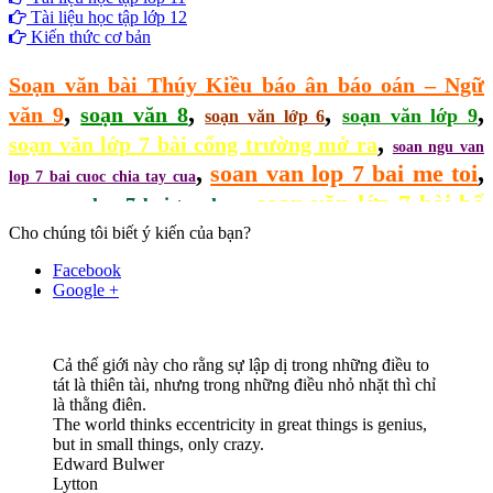
Tài liệu học tập lớp 12
Kiến thức cơ bản
Soạn văn bài Thúy Kiều báo ân báo oán – Ngữ
,
,
,
,
văn 9
soạn văn 8
soạn văn lớp 9
soạn văn lớp 6
,
soạn văn lớp 7 bài cổng trường mở ra
soan ngu van
,
,
soan van lop 7 bai me toi
lop 7 bai cuoc chia tay cua
,
soạn văn lớp 7 bài bố
soan van lop 7 bai tu ghep
,
cục trong văn bản
Cho chúng tôi biết ý kiến của bạn?
Facebook
Google +
Cả thế giới này cho rằng sự lập dị trong những điều to
tát là thiên tài, nhưng trong những điều nhỏ nhặt thì chỉ
là thằng điên.
The world thinks eccentricity in great things is genius,
but in small things, only crazy.
Edward Bulwer
Lytton