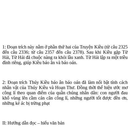
1: Đoạn trích này nằm ở phần thứ hai của Truyện Kiều (từ câu 2325
đến câu 2336; từ câu 2357 đến câu 2378). Sau khi Kiều gặp Từ
Hải, Từ Hải đã chuộc nàng ra khỏi lầu xanh. Từ Hải lập ra một triều
đình riêng, giúp Kiều báo ân và báo oán.
2: Đoạn trích Thúy Kiều báo ân báo oán đã làm nổi bật tính cách
nhân vật của Thúy Kiều và Hoạn Thư. Đồng thời thể hiện ước mơ
công lí theo quan điểm của quần chúng nhân dân: con người đau
khổ vùng lên cầm cán cân công lí, những người tốt được đền ơn,
những kẻ ác bị trừng phạt
II: Hướng dẫn đọc – hiểu văn bản