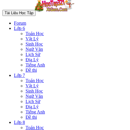
Tài Liệu Học Tập
Forum
Lớp 6
Toán Học
Vật Lý
Sinh Học
Ngữ Văn
Lịch Sử
Địa Lý
Tiếng Anh
Đề thi
Lớp 7
Toán Học
Vật Lý
Sinh Học
Ngữ Văn
Lịch Sử
Địa Lý
Tiếng Anh
Đề thi
Lớp 8
Toán Học