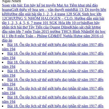
Ngẫu Nhiên
Soạn văn bài: Em hãy kể lại truyện Mai An Tiêm khai phá đảo
hoang
Giới thiệu về hoa sen – văn thuyết minh
Bài 13: Di truyền liên
kết
Hướng dẫn giải bài tập 1, 2, 3, 4 trang 128 SGK Sinh học lớp
12
CHƯƠNG 5: NHÓM HALOGEN – CLO. Hướng dẫn giải bài
tập 1, 2, 3, 4, 5, 6, 7 trang 101 SGK Hóa lớp 10 cơ bản
Bạn hãy
phân tích bài thơ Tây Tiến của Quang Dũng
Khảo sát chất lượng
đầu năm lớp 7 môn Toán 2015 trường THCS Bình Nhân
Đề thi học
kì 1 lớp 8 môn Toán – Phòng GD&ĐT Nghĩa Hưng năm 2016 có
đáp án
Bài 18. Ôn tập lịch sử thế giới hiện đại (phần từ năm 1917 đến
năm 194
Bài 18. Ôn tập lịch sử thế giới hiện đại (phần từ năm 1917 đến
năm 194
Bài 18. Ôn tập lịch sử thế giới hiện đại (phần từ năm 1917 đến
năm 194
Bài 18. Ôn tập lịch sử thế giới hiện đại (phần từ năm 1917 đến
năm 194
Bài 18. Ôn tập lịch sử thế giới hiện đại (phần từ năm 1917 đến
năm 194
Bài 18. Ôn tập lịch sử thế giới hiện đại (phần từ năm 1917 đến
năm 194
Bài 18. Ôn tập lịch sử thế giới hiện đại (phần từ năm 1917 đến
năm 194
Bài 18. Ôn tập lịch sử thế giới hiện đại (phần từ năm 1917 đến