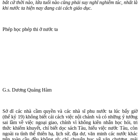
bất cứ thời nào, lứa tuổi nào cũng phải suy nghĩ nghiêm túc, nhất là
khi nước ta hiện nay đang cải cách giáo dục.
Phép học phép thi ở nước ta
G.s. Dương Quảng Hàm
Sở dĩ các nhà cầm quyền và các nhà sĩ phu nước ta lúc bấy giờ
(thế kỷ 19) không biết cải cách việc nội chánh và có những ý tưởng
sai lầm về việc ngoại giao, chính vì không kiên nhẫn học hỏi, tri
thức khiếm khuyết, chỉ biết dọc sách Tàu, hiểu việc nước Tàu, còn
ngoài ra tình thế thiên hạ, lịch sử, địa dư, văn minh các nước khác
trên toàn cầu đều không rõ; chỉ chuyên hục về văn chương, mải