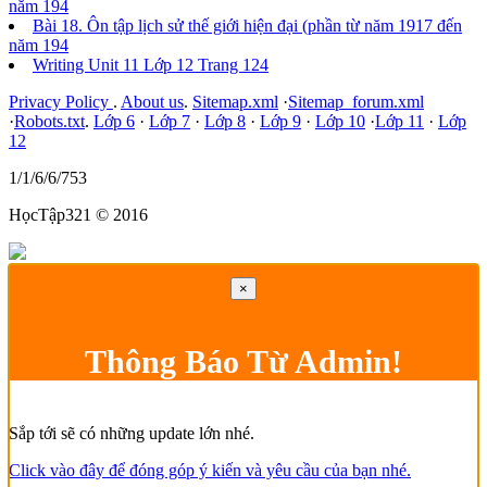
năm 194
Bài 18. Ôn tập lịch sử thế giới hiện đại (phần từ năm 1917 đến
năm 194
Writing Unit 11 Lớp 12 Trang 124
Privacy Policy
.
About us
.
Sitemap.xml
·
Sitemap_forum.xml
·
Robots.txt
.
Lớp 6
·
Lớp 7
·
Lớp 8
·
Lớp 9
·
Lớp 10
·
Lớp 11
·
Lớp
12
1/1/6/6/753
HọcTập321 © 2016
×
Thông Báo Từ Admin!
Sắp tới sẽ có những update lớn nhé.
Click vào đây để đóng góp ý kiến và yêu cầu của bạn nhé.