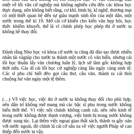
miệt về lối văn cử nghiệp mà không nghiên cửu đến các khoa học
thực dụng, nên không biết rằng, cơ khí, binh bị, kĩ nghệ, thương mại
có một thiết quan hệ đến sự giàu mạnh sinh tồn của một dân, một
nước trong thế kỉ 19. Mở cái cớ khiến cho kiến văn hẹp hòi, học
thức khiếm khuyết, thế là vì chính phép học phép thi ở nước ta
không hề thay đổi.
Đành rằng Nho học và khoa cử nước ta cũng đã đào tạo được nhiều
nhân tài vàgiúp cho nước ta thành một nước có văn hiến, nhưng cái
lối học thuần lấy văn chương luân lý, lịch sử làm gốc không hợp
thời nữa. Gỉa dĩ cái lối học cử nghiệp càng lâu ngày càng sinh tệ:
Các sĩ phu chí biết đẽo gọt câu thơ, câu văn. thành ra cái thói
chuộng hư văn ngày một tệ thêm.
(…) Về việc học, việc thi ở nước ta không thay đổi cho phù hợp,
nên dân trí không mở mang mà các bậc sĩ phu trong nước không
hiểu thời thế. Vì việc nội chánh không canh cải, nên nền kinh tế
trong nước không được thịnh vượng, việc binh bị trong nước không
được sung túc. Lại thêm việc ngoại giao thất sách, thành ra gây oán
với nước ngoài, đó chính là cái cớ sâu xa về việc người Pháp sẽ can
thiệp đến nước ta vậy.