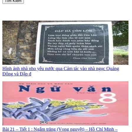
Tìm Kiếm
Hình ảnh nhà nho yêu nước qua Cảm tác vào nhà ngục Quảng
Đông và Đập đ
Bài 21 – Tiết 1 : Ngắm trăng (Vọng nguyệt) – Hồ Chí Minh –