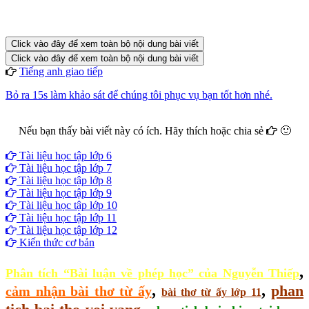
Click vào đây để xem toàn bộ nội dung bài viết
Click vào đây để xem toàn bộ nội dung bài viết
Tiếng anh giao tiếp
Bỏ ra 15s làm khảo sát để chúng tôi phục vụ bạn tốt hơn nhé.
Nếu bạn thấy bài viết này có ích. Hãy thích hoặc chia sẻ
🙂
Facebook
Google+
Twitter
Tài liệu học tập lớp 6
Tài liệu học tập lớp 7
Tài liệu học tập lớp 8
Tài liệu học tập lớp 9
Tài liệu học tập lớp 10
Tài liệu học tập lớp 11
Tài liệu học tập lớp 12
Kiến thức cơ bản
,
Phân tích “Bài luận về phép học” của Nguyễn Thiếp
,
,
phan
cảm nhận bài thơ từ ấy
bài thơ từ ấy lớp 11
,
,