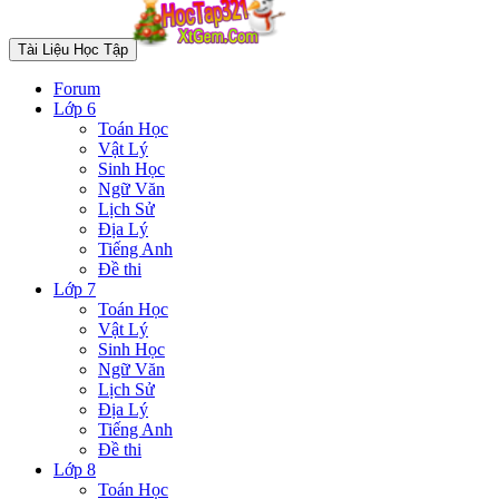
Tài Liệu Học Tập
Forum
Lớp 6
Toán Học
Vật Lý
Sinh Học
Ngữ Văn
Lịch Sử
Địa Lý
Tiếng Anh
Đề thi
Lớp 7
Toán Học
Vật Lý
Sinh Học
Ngữ Văn
Lịch Sử
Địa Lý
Tiếng Anh
Đề thi
Lớp 8
Toán Học