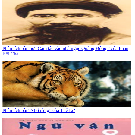
Phân tích bài thơ “Cảm tác vào nhà ngục Quảng Đông ” của Phan
Bội Châu
Phân tích bài “Nhớ rừng” của Thế Lữ