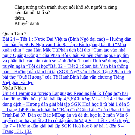
Càng tưởng trốn tránh được nỗi khổ sở, người ta càng
kéo dài nỗi khổ sở
thêm.
Khuyết danh
Quan Tâm ?
Bài 24 – Tiết 1 : Nước Đại Việt ta (Bình Ngô đại cáo) – Hướng dẫn
làm bài tập SGK Ngữ văn Lớp 8, Tập 2
Bình giảng bài thơ “Mùa
xuân chín ” của Hàn Mặc Tử
Phân tích bài thơ “Cảm tác vào nhà
ngục Quảng Đông ” của Phan Bội Châu và nêu cảm nghĩ.
Hãy tìm
và phân tích các hình ảnh so sánh được Thanh Tịnh sử dụng trong
truyện ngắn “Tôi đi học”
Bài 32 – Tiết 2 : Soạn bài Văn bản thông
báo – Hướng dẫn làm bài tập SGK Ngữ văn Lớp 8, Tập 2
Phân tích
bài thơ “Quê Hương” của Tế Hanh
Bình luận văn chương Tiếng
Việt giàu và đẹp
Ngẫu Nhiên
Unit 4 Learning a foreign Language: Reading
Bài 5: Tổng hợp hai
dao động điều hòa (Giải bài tập 4,5,6)
Chương VI – Tiết 4 : Pha chế
dung dịch – Hướng dẫn giải bài tập SGK Hoá học 8 từ bài 1 đến 5
– Trang 149
Phân tích bài thơ “Đập đá ở Côn Lôn ” của Phan Châu
Trinh
Bài 37: Dân cư Bắc Mĩ
Đáp án và đề thi học kì 2 môn Văn 6
tuyển chọn hay nhất 2016 có đáp án
Chương V – Tiết 7 : Bài luyện
tập 7 – Hướng dẫn giải bài tập SGK Hoá học 8 từ bài 1 đến 5 –
Trang 131, 132