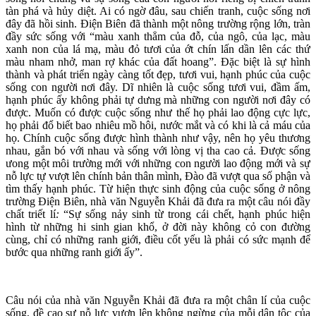
tàn phá và hủy diệt. Ai có ngờ đâu, sau chiến tranh, cuộc sống nơi
đây đã hồi sinh. Điện Biên đã thành một nông trường rộng lớn, tràn
đầy sức sống với “màu xanh thẳm của đỗ, của ngô, của lạc, màu
xanh non của lá mạ, màu đỏ tươi của ớt chín lấn dần lên các thứ
màu nham nhở, man rợ khác của đất hoang”. Đặc biệt là sự hình
thành và phát triển ngày càng tốt đẹp, tươi vui, hạnh phúc của cuộc
sống con người nơi đây. Dĩ nhiên là cuộc sống tươi vui, đầm ấm,
hạnh phúc ấy không phải tự dưng mà những con người nơi đây có
được. Muốn có được cuộc sống như thế họ phải lao động cực lực,
họ phải đổ biết bao nhiêu mồ hôi, nước mắt và có khi là cả máu của
họ. Chính cuộc sống được hình thành như vậy, nên họ yêu thương
nhau, gắn bó với nhau và sống với lòng vị tha cao cả. Được sống
ưong một môi trường mới với những con người lao động mới và sự
nỗ lực tự vượt lên chính bản thân mình, Đào đã vượt qua số phận và
tìm thấy hạnh phúc. Từ hiện thực sinh động của cuộc sống ở nông
trường Điện Biên, nhà văn Nguyễn Khải đã đưa ra một câu nói đầy
chất triết lí
:
“Sự sống nảy sinh từ trong cái chết, hạnh phúc hiện
hình từ những hi sinh gian khổ, ở đời này không cỏ con đường
cùng, chỉ có những ranh giới, điều cốt yếu là phải có sức mạnh để
bước qua những ranh giới ấy”.
Câu nói của nhà văn Nguyễn Khải đã đưa ra một chân lí của cuộc
sống, đề cao sự nỗ lực vươn lên không ngừng của mỗi dân tộc của