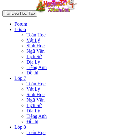
Tài Liệu Học Tập
Forum
Lớp 6
Toán Học
Vật Lý
Sinh Học
Ngữ Văn
Lịch Sử
Địa Lý
Tiếng Anh
Đề thi
Lớp 7
Toán Học
Vật Lý
Sinh Học
Ngữ Văn
Lịch Sử
Địa Lý
Tiếng Anh
Đề thi
Lớp 8
Toán Học