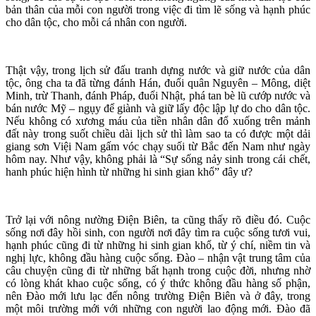
bản thân của mỗi con người trong việc đi tìm lẽ sống và hạnh phúc
cho dân tộc, cho mỗi cá nhân con người.
Thật vậy, trong lịch sử đấu tranh dựng nước và giữ nước của dân
tộc, ông cha ta đã từng đánh Hán, đuổi quân Nguyên – Mông, diệt
Minh, trừ Thanh, đánh Pháp, đuổi Nhật, phá tan bè lũ cướp nước và
bán nước Mỹ – ngụy để giành và giữ lấy độc lập lự do cho dân tộc.
Nếu không có xương máu của tiền nhân dân đổ xuống trên mảnh
đất này trong suốt chiều dài lịch sử thì làm sao ta có được một dải
giang sơn Việi Nam gấm vóc chạy suối từ Bắc đến Nam như ngày
hôm nay. Như vậy, không phải là “Sự sống nảy sinh trong cái chết,
hanh phúc hiện hình từ những hi sinh gian khổ” đây ư?
Trở lại với nông nường Điện Biên, ta cũng thấy rõ điều đó. Cuộc
sống nơi đây hồi sinh, con người nơi đây tìm ra cuộc sống tươi vui,
hạnh phúc cũng đi từ những hi sinh gian khổ, từ ý chí, niềm tin và
nghị lực, không đầu hàng cuộc sống. Đào – nhận vật trung tâm của
câu chuyện cũng đi từ những bất hạnh trong cuộc đời, nhưng nhờ
có lòng khát khao cuộc sống, có ý thức không đầu hàng số phận,
nên Đào mới lưu lạc đến nông trường Điện Biên và ở đây, trong
một môi trường mới với những con người lao động mới. Đào đã