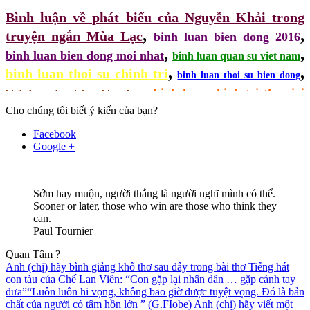
Bình luận về phát biểu của Nguyễn Khải trong
,
,
truyện ngắn Mùa Lạc
binh luan bien dong 2016
,
,
binh luan bien dong moi nhat
binh luan quan su viet nam
,
,
binh luan thoi su chinh tri
binh luan thoi su bien dong
,
binh luan chinh tri the gioi
binh luan the gioi ve bien dong
,
,
Cho chúng tôi biết ý kiến của bạn?
ngam
binh luan the gioi 360
Facebook
Google +
Sớm hay muộn, người thắng là người nghĩ mình có thể.
Sooner or later, those who win are those who think they
can.
Paul Tournier
Quan Tâm ?
Anh (chị) hãy bình giảng khổ thơ sau đây trong bài thơ Tiếng hát
con tàu của Chế Lan Viên: “Con gặp lại nhân dân … gặp cánh tay
đưa”
“Luôn luôn hi vọng, không bao giờ được tuyệt vọng. Đó là bản
chất của người có tâm hồn lớn ” (G.FIobe) Anh (chị) hãy viết một