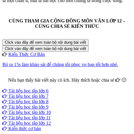
là một chân lí, mãi là bài học cho mỗi chúng ta trong cuộc sống.
CÙNG THAM GIA CỘNG ĐỒNG MÔN VĂN LỚP 12 –
CÙNG CHIA SẺ KIẾN THỨC
Click vào đây để xem toàn bộ nội dung bài viết
Click vào đây để xem toàn bộ nội dung bài viết
Kiến Thức Cơ Bản
Bỏ ra 15s làm khảo sát để chúng tôi phục vụ bạn tốt hơn nhé.
Nếu bạn thấy bài viết này có ích. Hãy thích hoặc chia sẻ
🙂
Facebook
Google+
Twitter
Tài liệu học tập lớp 6
Tài liệu học tập lớp 7
Tài liệu học tập lớp 8
Tài liệu học tập lớp 9
Tài liệu học tập lớp 10
Tài liệu học tập lớp 11
Tài liệu học tập lớp 12
Kiến thức cơ bản