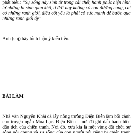
phát biểu
:
“Sự sống nảy sinh từ trong cái chết, hạnh phúc hiện hình
từ những hi sinh gian khổ, ở đời này không có con đường cùng, chỉ
có những ranh giới, điều cốt yếu là phải có sức mạnh để bước qua
những ranh giới ấy”
Anh (chị) hãy bình luận ý kiến trên.
BÀI LÀM
Nhà văn Nguyễn Khải đã lấy nông trường Điện Biên làm bối cảnh
cho truyện ngắn Mùa Lạc. Điện Biên – nơi đã ghi dấu bao nhiêu
dấu tích của chiến tranh. Nơi đó, xưa kia là một vùng đất chết, sự
sống nói chung và sự sống của con người nói riêng bị chiến tranh