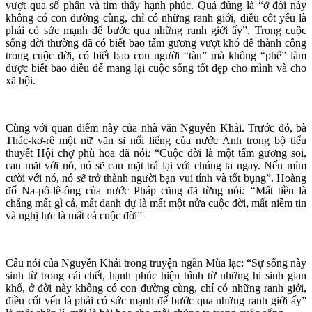
vượt qua số phận và tìm thấy hạnh phúc. Quả đúng là “ở đời này
không có con đường cùng, chỉ có những ranh giới, điều cốt yếu là
phải cỏ sức mạnh để bước qua những ranh giới ấy”. Trong cuộc
sống đời thường đã có biết bao tấm gương vượt khó để thành công
trong cuộc đời, có biết bao con người “tàn” mà không “phế” làm
được biết bao điều để mang lại cuộc sống tốt đẹp cho mình và cho
xã hội.
Cùng với quan điểm này của nhà văn Nguyễn Khải. Trước đó, bà
Thác-kơ-rê một nữ văn sĩ nổi liếng của nước Anh trong bộ tiểu
thuyết Hội chợ phù hoa đã nói
:
“Cuộc đời là một tấm gương soi,
cau mặt với nó, nó sẽ cau mặt trả lại với chúng ta ngay. Nếu mỉm
cười với nó, nó
sẽ
trở thành người bạn vui tính và tốt bụng”. Hoàng
đố Na-pô-lê-ông của nước Pháp cũng đã từng nói
:
“Mất tiền là
chẳng mất gì cả, mất danh dự là mất một nửa cuộc đời, mất niềm tin
và nghị lực là mất cả cuộc đời”
Câu nói của Nguyễn Khải trong truyện ngắn Mùa lạc: “Sự sống này
sinh từ trong cái chết, hạnh phúc hiện hình từ những hi sinh gian
khổ, ở đời này không có con đường cùng, chí có những ranh giới,
điều cốt yếu là phải có sức mạnh đế bước qua những ranh giới ấy”