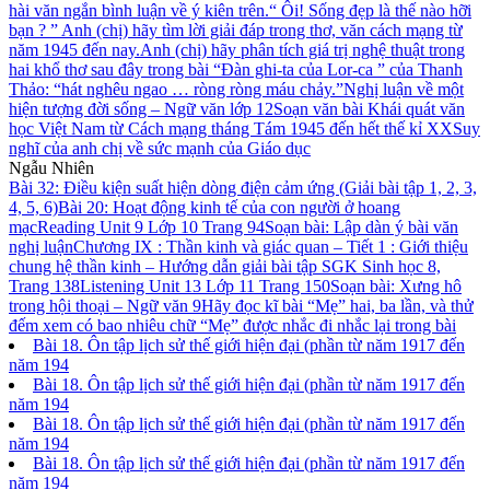
hài văn ngắn bình luận về ý kiên trên.
“ Ôi! Sống đẹp là thế nào hỡi
bạn ? ” Anh (chị) hãy tìm lời giải đáp trong thơ, văn cách mạng từ
năm 1945 đến nay.
Anh (chị) hãy phân tích giá trị nghệ thuật trong
hai khổ thơ sau đây trong bài “Đàn ghi-ta của Lor-ca ” của Thanh
Thảo: “hát nghêu ngao … ròng ròng máu chảy.”
Nghị luận về một
hiện tượng đời sống – Ngữ văn lớp 12
Soạn văn bài Khái quát văn
học Việt Nam từ Cách mạng tháng Tám 1945 đến hết thế kỉ XX
Suy
nghĩ của anh chị về sức mạnh của Giáo dục
Ngẫu Nhiên
Bài 32: Điều kiện suất hiện dòng điện cảm ứng (Giải bài tập 1, 2, 3,
4, 5, 6)
Bài 20: Hoạt động kinh tế của con người ở hoang
mạc
Reading Unit 9 Lớp 10 Trang 94
Soạn bài: Lập dàn ý bài văn
nghị luận
Chương IX : Thần kinh và giác quan – Tiết 1 : Giới thiệu
chung hệ thần kinh – Hướng dẫn giải bài tập SGK Sinh học 8,
Trang 138
Listening Unit 13 Lớp 11 Trang 150
Soạn bài: Xưng hô
trong hội thoại – Ngữ văn 9
Hãy đọc kĩ bài “Mẹ” hai, ba lần, và thử
đếm xem có bao nhiêu chữ “Mẹ” được nhắc đi nhắc lại trong bài
Bài 18. Ôn tập lịch sử thế giới hiện đại (phần từ năm 1917 đến
năm 194
Bài 18. Ôn tập lịch sử thế giới hiện đại (phần từ năm 1917 đến
năm 194
Bài 18. Ôn tập lịch sử thế giới hiện đại (phần từ năm 1917 đến
năm 194
Bài 18. Ôn tập lịch sử thế giới hiện đại (phần từ năm 1917 đến
năm 194