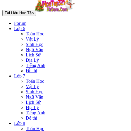
Tài Liệu Học Tập
Forum
Lớp 6
Toán Học
Vật Lý
Sinh Học
Ngữ Văn
Lịch Sử
Địa Lý
Tiếng Anh
Đề thi
Lớp 7
Toán Học
Vật Lý
Sinh Học
Ngữ Văn
Lịch Sử
Địa Lý
Tiếng Anh
Đề thi
Lớp 8
Toán Học