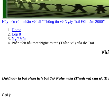
Hãy nêu cảm nhận về bài “Thông tin về Ngày Trái Đất năm 2000”
Home
Lớp 8
Ngữ Văn
Phân tích bài thơ “Nghe mưa” (Thính vũ) của ức Trai.
Phâ
Dưới đây là bài phân tích bài thơ Nghe mưa (Thính vũ) của ức Tra
Gợi ý