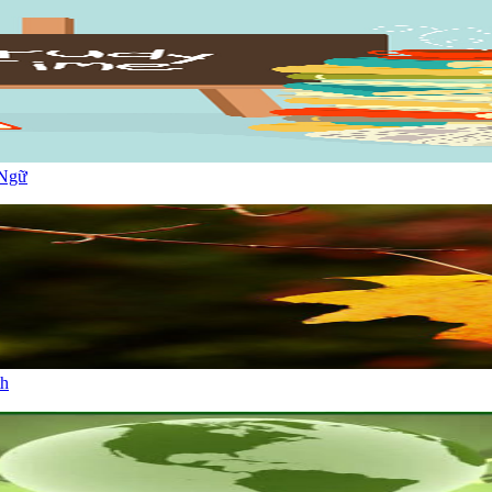
 Ngữ
th