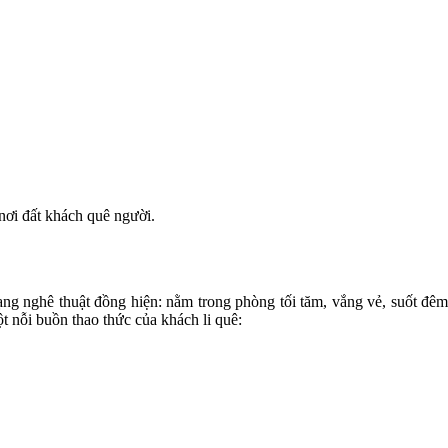
 nơi đất khách quê người.
g nghê thuật đồng hiện: nằm trong phòng tối tăm, vắng vẻ, suốt đêm n
 nỗi buồn thao thức của khách li quê: