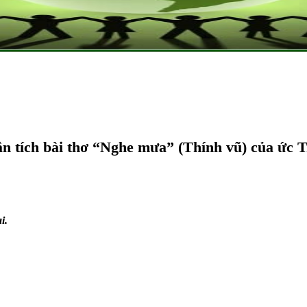
n tích bài thơ “Nghe mưa” (Thính vũ) của ức T
i.