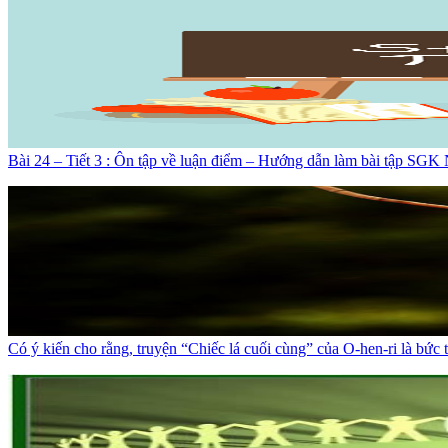
Bài 24 – Tiết 3 : Ôn tập về luận điểm – Hướng dẫn làm bài tập SGK
Có ý kiến cho rằng, truyện “Chiếc lá cuối cùng” của O-hen-ri là bức 