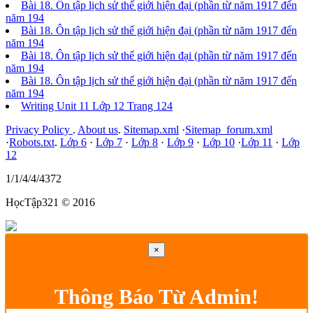
Bài 18. Ôn tập lịch sử thế giới hiện đại (phần từ năm 1917 đến
năm 194
Bài 18. Ôn tập lịch sử thế giới hiện đại (phần từ năm 1917 đến
năm 194
Bài 18. Ôn tập lịch sử thế giới hiện đại (phần từ năm 1917 đến
năm 194
Bài 18. Ôn tập lịch sử thế giới hiện đại (phần từ năm 1917 đến
năm 194
Writing Unit 11 Lớp 12 Trang 124
Privacy Policy
.
About us
.
Sitemap.xml
·
Sitemap_forum.xml
·
Robots.txt
.
Lớp 6
·
Lớp 7
·
Lớp 8
·
Lớp 9
·
Lớp 10
·
Lớp 11
·
Lớp
12
1/1/4/4/4372
HọcTập321 © 2016
×
Thông Báo Từ Admin!