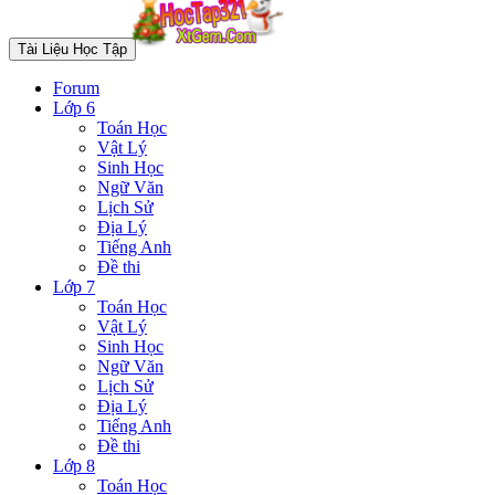
Tài Liệu Học Tập
Forum
Lớp 6
Toán Học
Vật Lý
Sinh Học
Ngữ Văn
Lịch Sử
Địa Lý
Tiếng Anh
Đề thi
Lớp 7
Toán Học
Vật Lý
Sinh Học
Ngữ Văn
Lịch Sử
Địa Lý
Tiếng Anh
Đề thi
Lớp 8
Toán Học