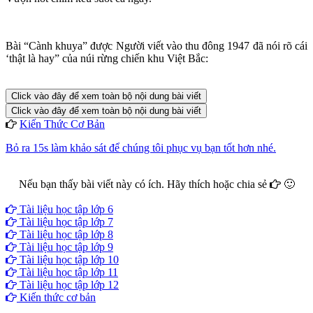
Bài “Cành khuya” được Người viết vào thu đông 1947 đã nói rõ cái
‘thật là hay” của núi rừng chiến khu Việt Bắc:
Click vào đây để xem toàn bộ nội dung bài viết
Click vào đây để xem toàn bộ nội dung bài viết
Kiến Thức Cơ Bản
Bỏ ra 15s làm khảo sát để chúng tôi phục vụ bạn tốt hơn nhé.
Nếu bạn thấy bài viết này có ích. Hãy thích hoặc chia sẻ
🙂
Facebook
Google+
Twitter
Tài liệu học tập lớp 6
Tài liệu học tập lớp 7
Tài liệu học tập lớp 8
Tài liệu học tập lớp 9
Tài liệu học tập lớp 10
Tài liệu học tập lớp 11
Tài liệu học tập lớp 12
Kiến thức cơ bản