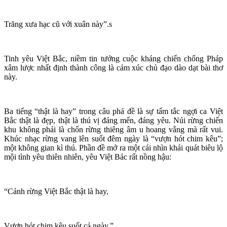
Trăng xưa hạc cũ với xuân này”.s
Tinh yêu Việt Bắc, niềm tin tưởng cuộc kháng chiến chống Pháp
xâm lược nhất định thành công là cảm xúc chủ đạo dào dạt bài thơ
này.
Ba tiếng “thật là hay” trong câu phá đề là sự tấm tắc ngợi ca Việt
Bắc thật là đẹp, thật là thú vị đáng mến, đáng yêu. Núi rừng chiến
khu không phải là chốn rừng thiêng âm u hoang vắng mà rất vui.
Khúc nhạc rừng vang lên suốt đêm ngày là “vượn hót chim kêu”;
một không gian kì thú. Phần đề mở ra một cái nhìn khái quát biêu lộ
mội tình yêu thiên nhiên, yêu Việt Bác rất nồng hậu:
“Cảnh rừng Việt Bắc thật là hay,
Vượn hót chim kêu suốt cả ngày.”