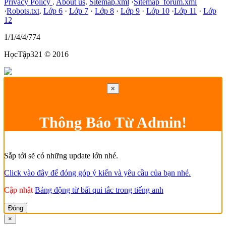
Privacy Policy
.
About us
.
Sitemap.xml
·
Sitemap_forum.xml
·
Robots.txt
.
Lớp 6
·
Lớp 7
·
Lớp 8
·
Lớp 9
·
Lớp 10
·
Lớp 11
·
Lớp
12
1/1/4/4/774
HọcTập321 © 2016
×
Thông Báo Từ Admin!
Sắp tới sẽ có những update lớn nhé.
Click vào đây để đóng góp ý kiến và yêu cầu của bạn nhé.
Cập nhật
Bảng động từ bất qui tắc trong tiếng anh
Đóng
×