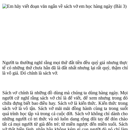
Người ta thường nghĩ rằng mọi thứ đắt tiền đều quý giá nhưng thực
tế có những thứ chưa hẳn đã là đắt nhất nhưng lại rất quý, thậm chí
là vô giá. Đó chính là sách vở.
Sách
v
ở
chính là những đồ dùng mà chúng ta dùng hàng ngày. Mọi
người cứ nghĩ rằng sách vở chỉ là để viết, để xem nhưng trong đó
chứa đựng biết bao điều hay. Sách vở là kiến thức. Kiến thức trong
sách vở là vô tận. Sách vở mãi mãi đồng hành cùng ta trong suốt
quá trình học tập và trong cả cuộc đời. Sách vở không chỉ dành cho
những người có tri thức và nó luôn dang rộng đôi tay để đón chào
tất cả mọi người từ già đến trẻ; từ miền ngược đến miền xuôi. Sách
vở thật hiền lành, nhân hậu không kém gì con người dù nó chỉ làm