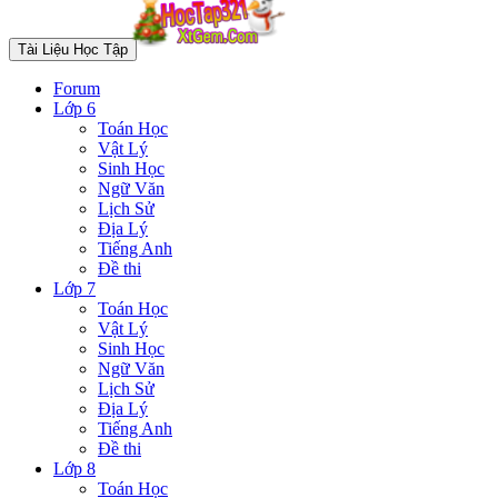
Tài Liệu Học Tập
Forum
Lớp 6
Toán Học
Vật Lý
Sinh Học
Ngữ Văn
Lịch Sử
Địa Lý
Tiếng Anh
Đề thi
Lớp 7
Toán Học
Vật Lý
Sinh Học
Ngữ Văn
Lịch Sử
Địa Lý
Tiếng Anh
Đề thi
Lớp 8
Toán Học