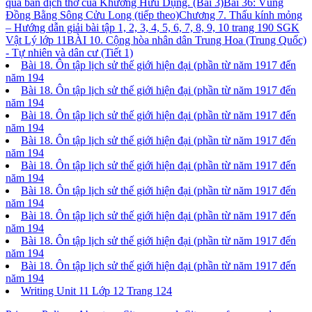
qua bản dịch thơ của Khương Hữu Dụng. (Bài 3)
Bài 36: Vùng
Đồng Bằng Sông Cửu Long (tiếp theo)
Chương 7. Thấu kính mỏng
– Hướng dẫn giải bài tập 1, 2, 3, 4, 5, 6, 7, 8, 9, 10 trang 190 SGK
Vật Lý lớp 11
BÀI 10. Cộng hòa nhân dân Trung Hoa (Trung Quốc)
- Tự nhiên và dân cư (Tiết 1)
Bài 18. Ôn tập lịch sử thế giới hiện đại (phần từ năm 1917 đến
năm 194
Bài 18. Ôn tập lịch sử thế giới hiện đại (phần từ năm 1917 đến
năm 194
Bài 18. Ôn tập lịch sử thế giới hiện đại (phần từ năm 1917 đến
năm 194
Bài 18. Ôn tập lịch sử thế giới hiện đại (phần từ năm 1917 đến
năm 194
Bài 18. Ôn tập lịch sử thế giới hiện đại (phần từ năm 1917 đến
năm 194
Bài 18. Ôn tập lịch sử thế giới hiện đại (phần từ năm 1917 đến
năm 194
Bài 18. Ôn tập lịch sử thế giới hiện đại (phần từ năm 1917 đến
năm 194
Bài 18. Ôn tập lịch sử thế giới hiện đại (phần từ năm 1917 đến
năm 194
Bài 18. Ôn tập lịch sử thế giới hiện đại (phần từ năm 1917 đến
năm 194
Writing Unit 11 Lớp 12 Trang 124