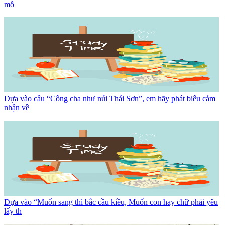
mỗ
Dựa vào câu “Công cha như núi Thái Sơn”, em hãy phát biểu cảm
nhận về
Dựa vào “Muốn sang thì bắc cầu kiều, Muốn con hay chữ phải yêu
lấy th