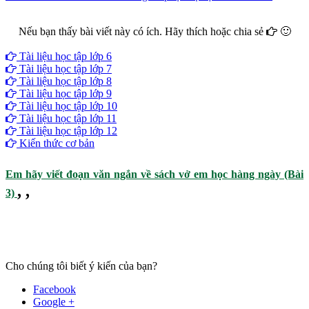
Nếu bạn thấy bài viết này có ích. Hãy thích hoặc chia sẻ
🙂
Facebook
Google+
Twitter
Tài liệu học tập lớp 6
Tài liệu học tập lớp 7
Tài liệu học tập lớp 8
Tài liệu học tập lớp 9
Tài liệu học tập lớp 10
Tài liệu học tập lớp 11
Tài liệu học tập lớp 12
Kiến thức cơ bản
Em hãy viết đoạn văn ngắn về sách vở em học hàng ngày (Bài
,
,
3)
Cho chúng tôi biết ý kiến của bạn?
Facebook
Google +