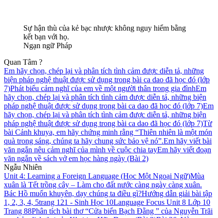
Sự hận thù của kẻ bạc nhược không nguy hiểm bằng
kết bạn với họ.
Ngạn ngữ Pháp
Quan Tâm ?
Em hãy chọn, chép lại và phân tích tình cảm được diễn tả, những
biện pháp nghệ thuật được sử dụng trong bài ca dao đã học đó (lớp
7)
Phát biểu cảm nghĩ của em về một người thân trong gia đình
Em
hãy chọn, chép lại và phân tích tình cảm được diễn tả, những biện
pháp nghệ thuật được sử dụng trong bài ca dao đã học đó (lớp 7)
Em
hãy chọn, chép lại và phân tích tình cảm được diễn tả, những biện
pháp nghệ thuật được sử dụng trong bài ca dao đã học đó (lớp 7)
Từ
bài Cảnh khuya, em hãy chứng minh rằng “Thiên nhiên là một món
quà trong sáng, chúng ta hãy chung sức bảo vệ nó”.
Em hãy viết bài
văn ngắn nêu cảm nghĩ của mình về cuộc chia tay
Em hãy viết đoạn
văn ngắn về sách vở em học hàng ngày (Bài 2)
Ngẫu Nhiên
Unit 4: Learning a Foreign Language (Học Một Ngoại Ngữ)
Mùa
xuân là Tết trồng cây – Làm cho đất nước càng ngày càng xuân.
Bác Hồ muốn khuyên, dạy chúng ta điều gì?
Hướng dẫn giải bài tập
1, 2, 3, 4, 5trang 121 - Sinh Học 10
Language Focus Unit 8 Lớp 10
Trang 88
Phân tích bài thơ “Cửa biển Bạch Đằng ” của Nguyễn Trãi