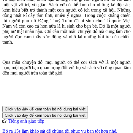
một vật vô tri, vô giác. Sách vở có thể làm cho những kẻ độc ác,
kém hiểu biết trở thành một con người có ích trong xã hội. Những
dòng nhật kí đầy tâm tình, nhiều ý nghĩa. Trong cuộc kháng chiến
thì người phụ nữ Đặng Thuỳ Trâm đã hi sinh cho Tổ quốc Việt
Nam và còn cao cả hơn nữa là hi sinh cho bạn bè. Đó là một người
phụ nữ thật nhân hậu. Chỉ cần một mẩu chuyện đó mà cũng làm cho
người đọc cảm thấy xúc động và nhớ lại những hồi ức của chiến
tranh.
Qua mẩu chuyện đó, mọi người có thể coi sách vở là một người
bạn, một người bạn quan trọng đối với họ và sách vở cũng quan tâm
đến mọi người trên toàn thế giới.
Click vào đây để xem toàn bộ nội dung bài viết
Click vào đây để xem toàn bộ nội dung bài viết
Tiếng anh giao tiếp
Bỏ ra 15s làm khảo sát để chúng tôi phục vụ bạn tốt hơn nhé.