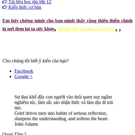
Tài liệu học tập lớp 12
Kiến thức cơ bản
Em hãy chứng minh cho bạn mình thấy rằng thiên thiên chính
,
,
,
là nơi đem lại ta sức khỏe
sự hiểu biết và niềm vui vô tận
Cho chúng tôi biết ý kiến của bạn?
Facebook
Google +
Sự đau khổ đẩy con người vào thói quen suy ngẫm
nghiêm túc, làm sắc sảo nhận thức và làm dịu đi trái
tim.
Grief drives men into habits of serious reflection,
sharpens the understanding, and softens the heart.
John Adams
Quan Tâm ?