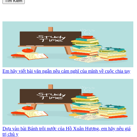
Tìm Kiếm
Em hãy viết bài văn ngắn nêu cảm nghĩ của mình về cuộc chia tay
Dựa vào bài Bánh trôi nước của Hồ Xuân Hương, em hãy nêu giá
trị chủ y