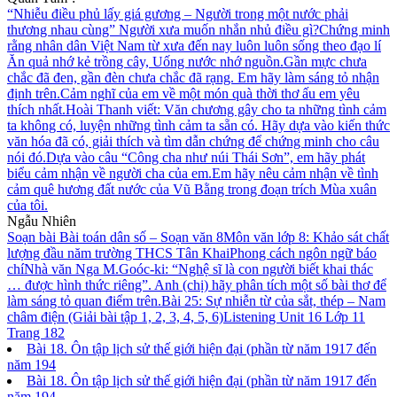
“Nhiễu điều phủ lấy giá gương – Người trong một nước phải
thương nhau cùng” Người xưa muốn nhắn nhủ điều gì?
Chứng minh
rằng nhân dân Việt Nam từ xưa đến nay luôn luôn sống theo đạo lí
Ăn quả nhớ kẻ trồng cây, Uống nước nhớ nguồn.
Gần mực chưa
chắc đã đen, gần đèn chưa chắc đã rạng. Em hãy làm sáng tỏ nhận
định trên.
Cảm nghĩ của em về một món quà thời thơ ấu em yêu
thích nhất.
Hoài Thanh viết: Văn chương gây cho ta những tình cảm
ta không có, luyện những tình cảm ta sẵn có. Hãy dựa vào kiến thức
văn hóa đã có, giải thích và tìm dẫn chứng để chứng minh cho câu
nói đó.
Dựa vào câu “Công cha như núi Thái Sơn”, em hãy phát
biểu cảm nhận về người cha của em.
Em hãy nêu cảm nhận về tình
cảm quê hương đất nước của Vũ Bằng trong đoạn trích Mùa xuân
của tôi.
Ngẫu Nhiên
Soạn bài Bài toán dân số – Soạn văn 8
Môn văn lớp 8: Khảo sát chất
lượng đầu năm trường THCS Tân Khai
Phong cách ngôn ngữ báo
chí
Nhà văn Nga M.Goóc-ki: “Nghệ sĩ là con người biết khai thác
… được hình thức riêng”. Anh (chị) hãy phân tích một số bài thơ để
làm sáng tỏ quan điểm trên.
Bài 25: Sự nhiễn từ của sắt, thép – Nam
châm điện (Giải bài tập 1, 2, 3, 4, 5, 6)
Listening Unit 16 Lớp 11
Trang 182
Bài 18. Ôn tập lịch sử thế giới hiện đại (phần từ năm 1917 đến
năm 194
Bài 18. Ôn tập lịch sử thế giới hiện đại (phần từ năm 1917 đến
năm 194