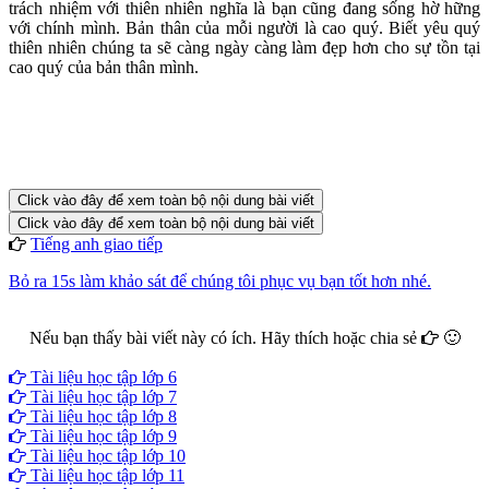
trách nhiệm với thiên nhiên nghĩa là bạn cũng đang sống hờ hững
với chính mình. Bản thân của mỗi người là cao quý. Biết yêu quý
thiên nhiên chúng ta sẽ càng ngày càng làm đẹp hơn cho sự tồn tại
cao quý của bản thân mình.
Click vào đây để xem toàn bộ nội dung bài viết
Click vào đây để xem toàn bộ nội dung bài viết
Tiếng anh giao tiếp
Bỏ ra 15s làm khảo sát để chúng tôi phục vụ bạn tốt hơn nhé.
Nếu bạn thấy bài viết này có ích. Hãy thích hoặc chia sẻ
🙂
Facebook
Google+
Twitter
Tài liệu học tập lớp 6
Tài liệu học tập lớp 7
Tài liệu học tập lớp 8
Tài liệu học tập lớp 9
Tài liệu học tập lớp 10
Tài liệu học tập lớp 11