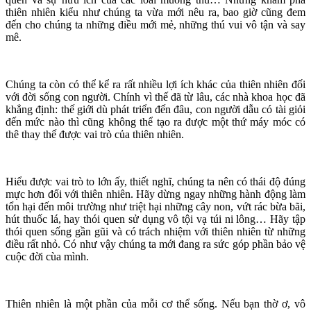
thiên nhiên kiểu như chúng ta vừa mới nêu ra, bao giờ cũng đem
đến cho chúng ta những điều mới mẻ, những thú vui vô tận và say
mê.
Chúng ta còn có thể kể ra rất nhiều lợi ích khác của thiên nhiên đối
với đời sống con người. Chính vì thế đã từ lâu, các nhà khoa học đã
khẳng định: thế giới dù phát triển đến đâu, con người dẫu có tài giỏi
đến mức nào thì cũng không thể tạo ra được một thứ máy móc có
thê thay thế được vai trò của thiên nhiên.
Hiểu được vai trò to lớn ấy, thiết nghĩ, chúng ta nên có thái độ đúng
mực hơn đối với thiên nhiên. Hãy dừng ngay những hành động làm
tổn hại đến môi trường như triệt hại những cây non, vứt rác bừa bãi,
hút thuốc lá, hay thói quen sử dụng vô tội vạ túi ni lông… Hãy tập
thói quen sống gần gũi và có trách nhiệm với thiên nhiên từ những
điều rất nhỏ. Có như vậy chúng ta mới đang ra sức góp phần bảo vệ
cuộc đời cùa mình.
Thiên nhiên là một phần của mỗi cơ thể sống. Nếu bạn thờ ơ, vô