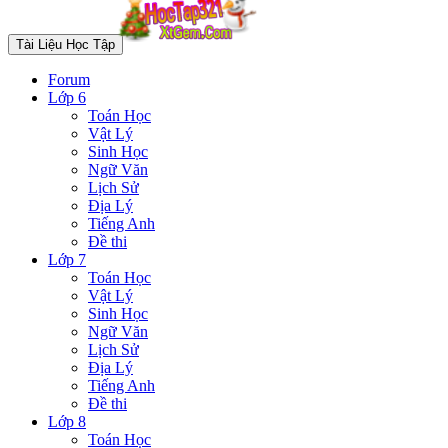
Tài Liệu Học Tập
Forum
Lớp 6
Toán Học
Vật Lý
Sinh Học
Ngữ Văn
Lịch Sử
Địa Lý
Tiếng Anh
Đề thi
Lớp 7
Toán Học
Vật Lý
Sinh Học
Ngữ Văn
Lịch Sử
Địa Lý
Tiếng Anh
Đề thi
Lớp 8
Toán Học