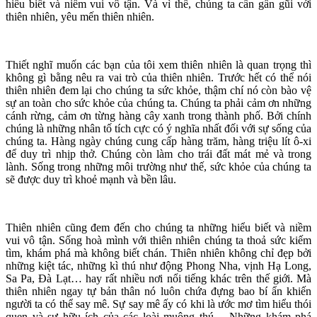
hiểu biết và niềm vui vô tận. Và vì thế, chúng ta cần gần gũi với
thiên nhiên, yêu mến thiên nhiên.
Thiết nghĩ muốn các bạn của tôi xem thiên nhiên là quan trọng thì
không gì bằng nêu ra vai trò của thiên nhiên. Trước hết có thể nói
thiên nhiên đem lại cho chúng ta sức khỏe, thậm chí nó còn bào vệ
sự an toàn cho sức khỏe của chúng ta. Chúng ta phải cảm ơn những
cánh rừng, cảm ơn từng hàng cây xanh trong thành phố. Bởi chính
chúng là những nhân tố tích cực có ý nghĩa nhất đối với sự sống của
chúng ta. Hàng ngày chúng cung cấp hàng trăm, hàng triệu lít ô-xi
để duy trì nhịp thở. Chúng còn làm cho trái đất mát mẻ và trong
lành. Sống trong những môi trường như thế, sức khỏe của chúng ta
sẽ được duy trì khoẻ mạnh và bền lâu.
Thiên nhiên cũng đem đến cho chúng ta những hiểu biết và niềm
vui vô tận. Sống hoà mình với thiên nhiên chúng ta thoả sức kiếm
tìm, khám phá mà không biết chán. Thiên nhiên không chỉ đẹp bởi
những kiệt tác, những kì thú như động Phong Nha, vịnh Hạ Long,
Sa Pa, Đà Lạt… hay rất nhiều nơi nổi tiếng khác trên thế giới. Mà
thiên nhiên ngay tự bản thân nó luôn chứa đựng bao bí ẩn khiến
người ta có thể say mê. Sự say mê ấy có khi là ước mơ tìm hiểu thói
quen và sự hữu ích của các loài muông thú… Những khám phá