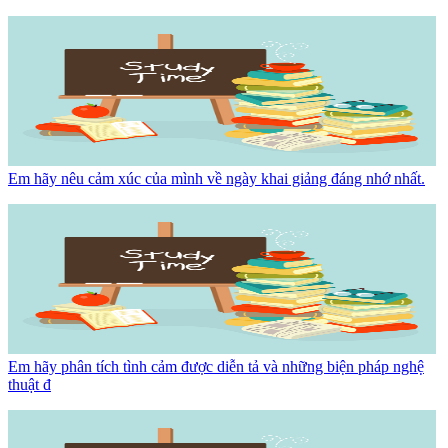
Em hãy nêu cảm xúc của mình về ngày khai giảng đáng nhớ nhất.
Em hãy phân tích tình cảm được diễn tả và những biện pháp nghệ
thuật đ