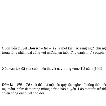
Cuốn tiểu thuyết
Đôn Ki – Hô – Tê
là một kiệt tác sáng ngời chủ ng
trong lòng nhân loại cùng với những tên tuổi lừng danh như Sêcxpia,
Xéc-van-tex đã viết cuốn tiếu thuyết này trong vòne 1Ü năm (1605 – 16
Đôn Ki – Hô – Tê
xuất thân là một lão quý tộc nghèo ở nông thôn tè
mụ mẫm, chìm đám trong mộng tưởng hão huyền. Lão mơ ước trở thành mộ
chiến còng oanh liệt cho đời.