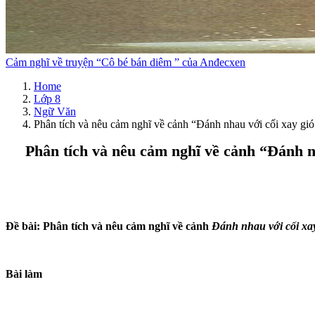
Cảm nghĩ về truyện “Cô bé bán diêm ” của Anđecxen
Home
Lớp 8
Ngữ Văn
Phân tích và nêu cảm nghĩ về cảnh “Đánh nhau với cối xay gi
Phân tích và nêu cảm nghĩ về cảnh “Đánh n
Đề bài: Phân tích và nêu cảm nghĩ về cảnh
Đánh nhau với cối xay
Bài làm