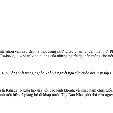
hĩa nhôn vãn cao đẹp, là một trong những tác phẩm vĩ đại nhát thời P
 Ra-bờ-le,… – vị trí vinh quang cúa những người đặt nền móng cho nén
15); ông viết trong nghèo khổ và nghiệt ngã của cuộc đòi. Khi tập II r
n là Kihađa. Người lão gầy gò, cao lênh khênh, và chạc năm chục tuổi. 
t hiệp sĩ giang hồ đi kháp nước Tây Ban Nha, phò đời cứu nguy, diệt t