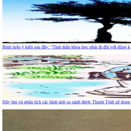
Bình luận ý kiến sau đây: “Tinh thần khoa học phải đi đôi với dũng k
Hãy tìm và phân tích các hình ảnh so sánh được Thanh Tịnh sử dụng 