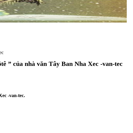
ec
ôtê ” của nhà văn Tây Ban Nha Xec -van-tec
ec -van-tec.