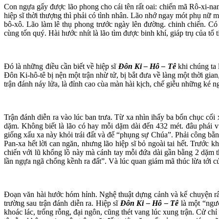
Con ngựa gẩy được lão phong cho cái tên rất oai: chiến mã Rô-xi-nan
hiệp sĩ thời thượng thì phải có tình nhân. Lão nhớ ngay mót phụ nữ m
bô-xô. Lão làm lê thụ phong trước ngày lên đường. chinh chiến. Có m
cùng tốn quý. Hài hước nhít là lão tìm được binh khí, giáp trụ của tổ 
Đó là những điều cần biết về hiệp sĩ
Đôn Ki – Hô – Tê
khi chúng ta
Đôn Ki-hô-tê bị nện một trận nhừ tử, bị bắt đưa về làng một thời gia
trận đánh náy lửa, là đỉnh cao cùa màn hài kịch, chế giễu những ké
Trận đánh diễn ra vào lúc ban trưa. Từ xa nhìn ihấy ba bốn chục cối 
dặm. Không biết là lão có hay mỗi dặm dài đến 432 mét. đâu phái vừa
giống xấu xa này khỏi trái đất và để “phụng sự Chúa”. Phải công bằ
Pan-xa hết lời can ngăn, nhưng lão hiệp sĩ bỏ ngoài tai hết. Trước 
chiến với lũ khổng lồ này mà cánh tay mỗi đứa dài gần bằng 2 dặm th
lần ngựa ngã chổng kềnh ra đất”. Và lúc quan giám mã thúc lừa tới c
Đoạn văn hài hước hóm hỉnh. Nghệ thuật dựng cảnh và kể chuyện rất 
trường sau trận đánh diễn ra. Hiệp sĩ
Đôn Ki – Hô – Tê
là một “ngườ
khoác lác, trống rỗng, đại ngôn, cũng thét vang lúc xung trận. Cử chỉ