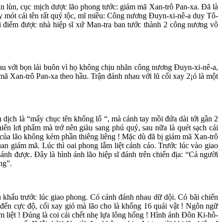
 lùn, cục mịch dược lão phong tước: giám mã Xan-trô Pan-xa. Đã là
này mót cái tên rất quý tộc, mĩ miều: Công nương Đuyn-xi-nê-a duy Tô-
 gái điếm được nhà hiệp sĩ xứ Man-tra ban tước thành 2 công nương vô
au với bọn lái buôn vì họ không chịu nhãn công nương Đuyn-xi-nê-a,
 mã Xan-trô Pan-xa theo hầu. Trận đánh nhau với lũ cối xay 2¡ó là một
n dịch là “mấy chục tên khổng lổ “, mà cánh tay mồi đứa dài tới gần 2
hiến lơi phẩm mà trớ nên giàu sang phú quý, sau nữa là quét sạch cái
 của lão không kém phần thiêng liêng ! Mặc dù đã bị giám mã Xan-trô
uan giám mã. Lúc thì oai phong lẫm liệt cảnh cáo. Trước lúc vào giao
ánh được. Đây là hình ánh lão hiệp sĩ đánh trên chiến địa: “Cá người
ng”.
u khấu trước lúc giao phong. Có cảnh đánh nhau dữ dội. Có bãi chiến
đến cực độ, cối xay gió mà lão cho là khổng 16 quái vật ! Ngôn ngữ
ẫm liệt ! Đúng là coi cái chết nhẹ lựa lông hổng ! Hình ảnh Đôn Ki-hô-