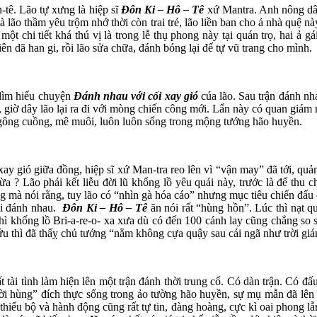
-tê. Lão tự xưng là hiệp sĩ
Đôn Ki – Hô – Tê
xứ Mantra. Anh nông dân
à lão thầm yêu trộm nhớ thời còn trai trẻ, lão liền ban cho ả nhà quệ 
ột chi tiết khá thú vị là trong lễ thụ phong này tại quán trọ, hai ả
tiên dã han gi, rồi lão sửa chữa, đánh bóng lại đế tự vũ trang cho mình.
 lìm hiếu chuyện
Đánh nhau với cối xay gió
cúa lão. Sau trận đánh nh
n, giờ dây lão lại ra đi với mòng chiến công mới. Lẩn này có quan giám
 ngông cuồng, mê muôi, luôn luôn sổng trong mộng tướng hão huyền.
xay gió giữa đồng, hiệp sĩ xứ Man-tra reo lên vì “vận may” đã tới, quả
 ? Lão phái kết liễu đời lũ khổng lồ yêu quái này, trước là đế thu c
ng mà nói rằng, tuy lão có “nhìn gà hóa cáo” nhưng mục tiêu chiến đấu
khi đánh nhau.
Đôn Ki – Hô – Tê
ăn nói rất “hùng hồn”. Lúc thì nạt q
ì khống lồ Bri-a-re-o- xa xưa dù có đến 100 cánh lay cũng chẳng so s
ứu thì đã thấỵ chủ tướng “nằm không cựa quậy sau cái ngã như trời giá
tài tình làm hiện lên một trận đánh thời trung cổ. Có dàn trận. Có đấ
i hùng” đích thực sống trong ảo tường hão huyền, sự mụ mẫn đã lên 
 thiếu bộ và hành động cũng rất tự tin, đàng hoàng, cực kì oai phong l