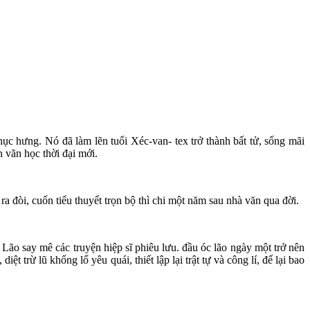
hục hưng. Nó đã làm lẽn tuổi Xéc-van- tex trở thành bất tử, sống mãi
 vãn học thời đại mới.
a đòi, cuốn tiểu thuyết trọn bộ thì chi một năm sau nhà văn qua đời.
Lão say mê các truyện hiệp sĩ phiêu lưu. đầu óc lão ngày một trở nên
rừ lũ khổng lổ yêu quái, thiết lập lại trật tự và công lí, để lại bao