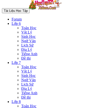
Tài Liệu Học Tập
Forum
Lớp 6
Toán Học
Vật Lý
Sinh Học
Ngữ Văn
Lịch Sử
Địa Lý
Tiếng Anh
Đề thi
Lớp 7
Toán Học
Vật Lý
Sinh Học
Ngữ Văn
Lịch Sử
Địa Lý
Tiếng Anh
Đề thi
Lớp 8
Toán Học