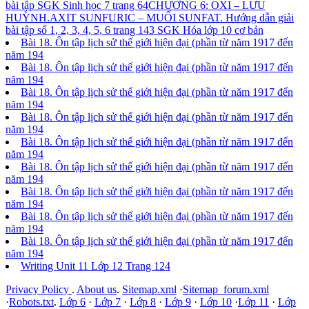
bài tập SGK Sinh học 7 trang 64
CHƯƠNG 6: OXI – LƯU
HUỲNH.AXIT SUNFURIC – MUỐI SUNFAT. Hướng dẫn giải
bài tập số 1, 2, 3, 4, 5, 6 trang 143 SGK Hóa lớp 10 cơ bản
Bài 18. Ôn tập lịch sử thế giới hiện đại (phần từ năm 1917 đến
năm 194
Bài 18. Ôn tập lịch sử thế giới hiện đại (phần từ năm 1917 đến
năm 194
Bài 18. Ôn tập lịch sử thế giới hiện đại (phần từ năm 1917 đến
năm 194
Bài 18. Ôn tập lịch sử thế giới hiện đại (phần từ năm 1917 đến
năm 194
Bài 18. Ôn tập lịch sử thế giới hiện đại (phần từ năm 1917 đến
năm 194
Bài 18. Ôn tập lịch sử thế giới hiện đại (phần từ năm 1917 đến
năm 194
Bài 18. Ôn tập lịch sử thế giới hiện đại (phần từ năm 1917 đến
năm 194
Bài 18. Ôn tập lịch sử thế giới hiện đại (phần từ năm 1917 đến
năm 194
Bài 18. Ôn tập lịch sử thế giới hiện đại (phần từ năm 1917 đến
năm 194
Writing Unit 11 Lớp 12 Trang 124
Privacy Policy
.
About us
.
Sitemap.xml
·
Sitemap_forum.xml
·
Robots.txt
.
Lớp 6
·
Lớp 7
·
Lớp 8
·
Lớp 9
·
Lớp 10
·
Lớp 11
·
Lớp