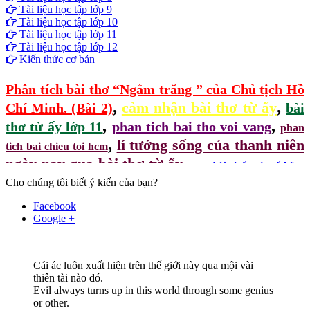
Tài liệu học tập lớp 9
Tài liệu học tập lớp 10
Tài liệu học tập lớp 11
Tài liệu học tập lớp 12
Kiến thức cơ bản
Phân tích bài thơ “Ngắm trăng ” của Chủ tịch Hồ
,
,
cảm nhận bài thơ từ ấy
Chí Minh. (Bài 2)
bài
,
,
thơ từ ấy lớp 11
phan tich bai tho voi vang
phan
,
lí tưởng sống của thanh niên
tich bai chieu toi hcm
,
,
ngày nay qua bài thơ từ ấy
soạn bài từ ấy của tố hữu
,
,
nghị luận về bài thơ từ ấy
Cho chúng tôi biết ý kiến của bạn?
tập thơ từ ấy
Facebook
Google +
Cái ác luôn xuất hiện trên thế giới này qua mội vài
thiên tài nào đó.
Evil always turns up in this world through some genius
or other.