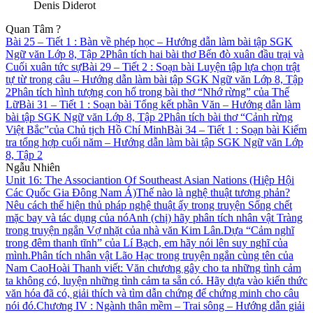
Denis Diderot
Quan Tâm ?
Bài 25 – Tiết 1 : Bàn về phép học – Hướng dẫn làm bài tập SGK
Ngữ văn Lớp 8, Tập 2
Phân tích hai bài thơ Bến đò xuân đầu trại và
Cuối xuân tức sự
Bài 29 – Tiết 2 : Soạn bài Luyện tập lựa chọn trật
tự từ trong câu – Hướng dẫn làm bài tập SGK Ngữ văn Lớp 8, Tập
2
Phân tích hình tượng con hổ trong bài thơ “Nhớ rừng” của Thế
Lữ
Bài 31 – Tiết 1 : Soạn bài Tổng kết phần Văn – Hướng dẫn làm
bài tập SGK Ngữ văn Lớp 8, Tập 2
Phân tích bài thơ “Cảnh rừng
Việt Bắc”của Chủ tịch Hồ Chí Minh
Bài 34 – Tiết 1 : Soạn bài Kiểm
tra tổng hợp cuối năm – Hướng dẫn làm bài tập SGK Ngữ văn Lớp
8, Tập 2
Ngẫu Nhiên
Unit 16: The Associantion Of Southeast Asian Nations (Hiệp Hội
Các Quốc Gia Đông Nam Á)
Thế nào là nghệ thuật tương phản?
Nêu cách thể hiện thủ pháp nghệ thuật ấy trong truyện Sống chết
mặc bay và tác dụng của nó
Anh (chị) hãy phân tích nhân vật Tràng
trong truyện ngắn Vợ nhặt của nhà văn Kim Lân.
Dựa “Cảm nghĩ
trong đêm thanh tĩnh” của Lí Bạch, em hãy nói lên suy nghĩ của
mình.
Phân tích nhân vật Lão Hạc trong truyện ngắn cùng tên của
Nam Cao
Hoài Thanh viết: Văn chương gây cho ta những tình cảm
ta không có, luyện những tình cảm ta sẵn có. Hãy dựa vào kiến thức
văn hóa đã có, giải thích và tìm dẫn chứng để chứng minh cho câu
nói đó.
Chương IV : Ngành thân mềm – Trai sông – Hướng dẫn giải