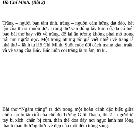
Hồ Chí Minh. (Bài 2)
Trãng – người bạn tâm tình, trăng – nguổn cảm hứng dạt dào, bất
tận cùa thi sĩ muôn đời. Trong thơ văn đông tây kim cổ, đã có biết
bao bài thơ hay viết về trăng, đế lại ấn tượng không phai mờ trong
trái tim người đọc. Một trong những tác già viết nhiều về trăng là
nhà thơ – lãnh tụ Hồ Chí Minh. Suốt cuộc đời cách mạng gian truân
và vẻ vang cùa Bác. Bác luôn coi trăng là tri âm, tri ki.
Bài thơ “Ngắm trăng” ra đời trong một hoàn cảnh đặc biệt: giữa
chốn lao tù tăm tối của chế độ Tướng Giới Thạch, thi sĩ – người tù
tay bị xích, chân bị cùm, thân thể đọa đày nơi ngục lạnh mà lòng
thanh thản thường thức vẻ đẹp của một đêm trăng sáng: