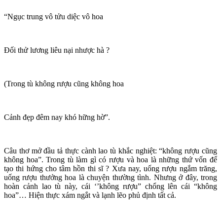
“Ngục trung vô tửu diệc vô hoa
Đối thử lương liêu nại nhược hà ?
(Trong tù không rượu cũng không hoa
Cảnh đẹp đêm nay khó hững hờ”.
Câu thơ mở đầu tả thực cành lao tù khắc nghiệt: “không rượu cũng
không hoa”. Trong tù làm gì có rượu và hoa là những thứ vốn để
tạo thi hứng cho tâm hồn thi sĩ ? Xưa nay, uống rượu ngắm trăng,
uống rượu thưởng hoa là chuyện thường tình. Nhưng ở đây, trong
hoàn cảnh lao tù này, cái ‘’không rượu” chổng lên cái “không
hoa”… Hiện thực xám ngắt và lạnh lẽo phủ định tất cả.