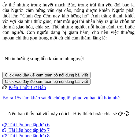
ấy thế nhưng trong huyết mạch Bác, trong trái tim yêu đời bao la
của Người cảm hứng vẫn dạt dào, nóng đượm khiến Người phải
thốt lên: “Cảnh đẹp đêm nay khó hững hờ” Ánh trăng thanh khiết
vời vợi kia như thúc giục, như mời gọi thi nhân hãy ra giữa chôn tự
do mà giao hòa, chia sẻ. Thế nhưng nghiệt nỗi hoàn cảnh trói buộc
con người. Con người đang bị giam hãm, cho nên việc thưởng
ngoạn chỉ thu gọn trong một cử chỉ cảm thám, lặng lẽ:
“Nhãn hướng song tiền khán minh nguyệt
Click vào đây để xem toàn bộ nội dung bài viết
Click vào đây để xem toàn bộ nội dung bài viết
Kiến Thức Cơ Bản
Bỏ ra 15s làm khảo sát để chúng tôi phục vụ bạn tốt hơn nhé.
Nếu bạn thấy bài viết này có ích. Hãy thích hoặc chia sẻ
🙂
Facebook
Google+
Twitter
Tài liệu học tập lớp 6
Tài liệu học tập lớp 7
Tài liệu học tập lớp 8