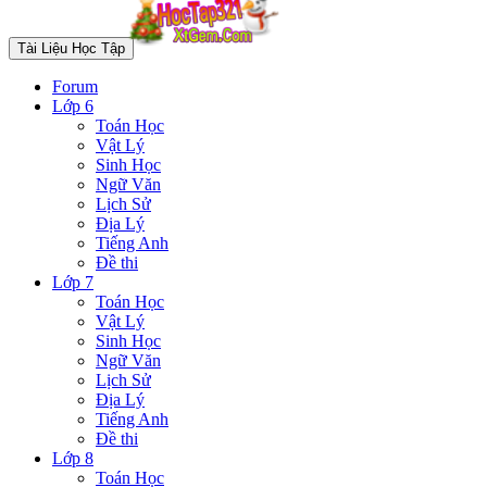
Tài Liệu Học Tập
Forum
Lớp 6
Toán Học
Vật Lý
Sinh Học
Ngữ Văn
Lịch Sử
Địa Lý
Tiếng Anh
Đề thi
Lớp 7
Toán Học
Vật Lý
Sinh Học
Ngữ Văn
Lịch Sử
Địa Lý
Tiếng Anh
Đề thi
Lớp 8
Toán Học