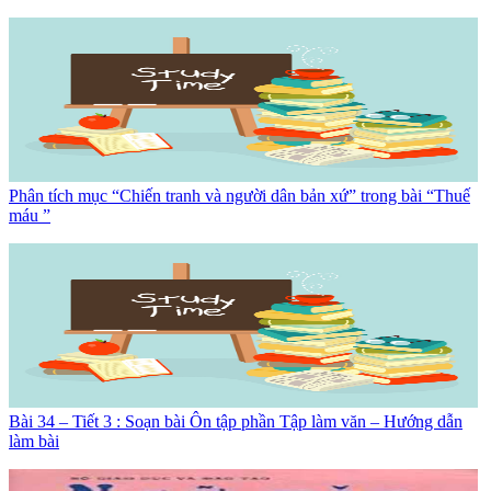
Phân tích mục “Chiến tranh và người dân bản xứ” trong bài “Thuế
máu ”
Bài 34 – Tiết 3 : Soạn bài Ôn tập phần Tập làm văn – Hướng dẫn
làm bài