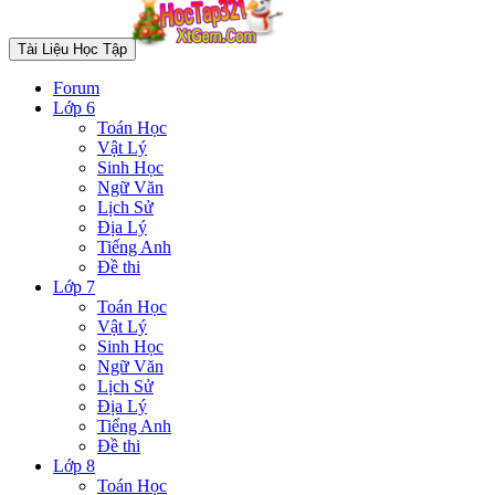
Tài Liệu Học Tập
Forum
Lớp 6
Toán Học
Vật Lý
Sinh Học
Ngữ Văn
Lịch Sử
Địa Lý
Tiếng Anh
Đề thi
Lớp 7
Toán Học
Vật Lý
Sinh Học
Ngữ Văn
Lịch Sử
Địa Lý
Tiếng Anh
Đề thi
Lớp 8
Toán Học