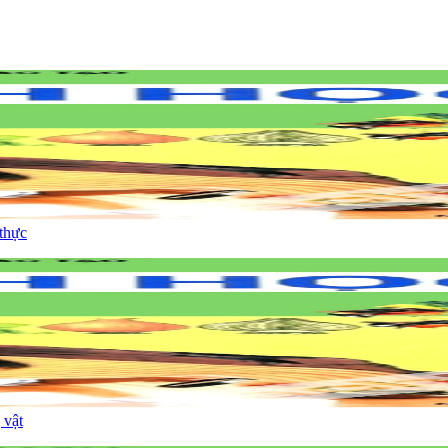
thực
 vật