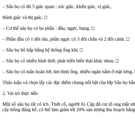
– Sâu bọ có đủ 5 giác quan : xúc giác, khứu giác, vị giác,
thính giác và thị giác. □
– Cơ thể sâu bọ có ba phần : đầu, ngực, bụng. □
– Phần đầu có 1 đôi râu, phần ngực có 3 đôi chân và 2 đôi cánh. □
– Sâu bọ hô hấp bằng hệ thống ống khí. □
– Sâu bọ có nhiều hình thức phát triển biến thái khác nhau. □
– Sâu bọ có tuần hoàn hỡ, tim hình ống, nhiều ngăn nằm ở mặt lưng.
Thảo luận và chọn lấy các đặc điểm chung nổi bật của lớp Sâu bọ bằn
2. Vai trò thực tiễn
Một số sâu bọ rất có ích. Thời cổ, người Ai Cập đã coi tổ ong mật n
cây trổng đáng kể, có thế làm giảm tới 20% sàn lượng thu hoạch hằn