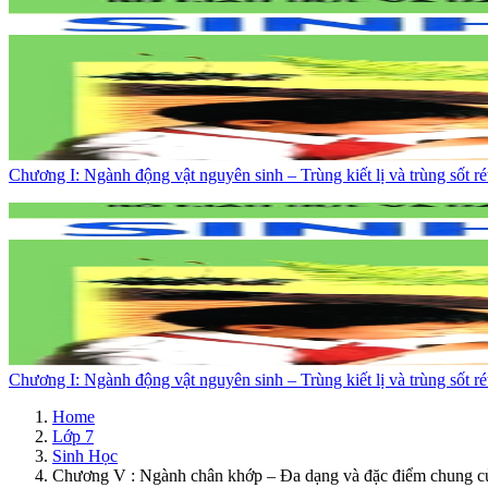
Chương I: Ngành động vật nguyên sinh – Trùng kiết lị và trùng sốt ré
Chương I: Ngành động vật nguyên sinh – Trùng kiết lị và trùng sốt ré
Home
Lớp 7
Sinh Học
Chương V : Ngành chân khớp – Đa dạng và đặc điểm chung của