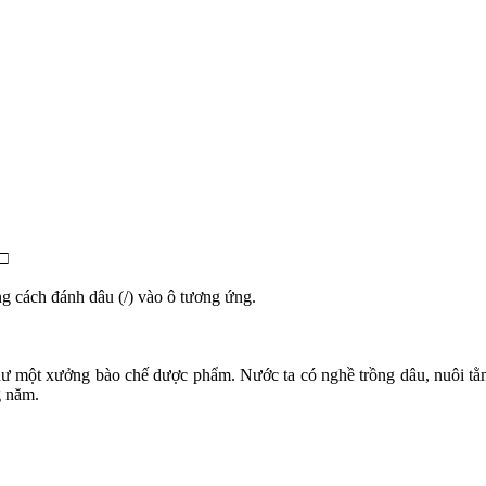
 □
g cách đánh dâu (/) vào ô tương ứng.
hư một xưởng bào chế dược phẩm. Nước ta có nghề trồng dâu, nuôi tằm, 
g năm.