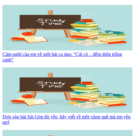
Cảm nghĩ của em về một bài ca dao: “Cái cò .. đêm thừa trống
canh”
Dựa vào bài Sài Gòn tôi yêu, hãy viết về một vùng quê mà em yêu
quý