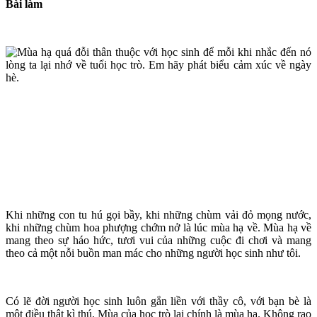
Bài làm
Khi những con tu hú gọi bầy, khi những chùm vải đỏ mọng nước,
khi những chùm hoa phượng chớm nở là lúc mùa hạ về. Mùa hạ về
mang theo sự háo hức, tươi vui của những cuộc đi chơi và mang
theo cả một nỗi buồn man mác cho những người học sinh như tôi.
Có lẽ đời người học sinh luôn gắn liền với thầy cô, với bạn bè là
một điều thật kì thú. Mùa của học trò lại chính là mùa hạ. Không rạo