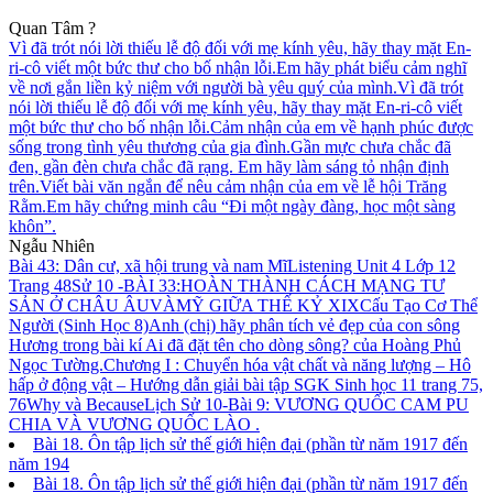
Quan Tâm ?
Vì đã trót nói lời thiếu lễ độ đối với mẹ kính yêu, hãy thay mặt En-
ri-cô viết một bức thư cho bố nhận lỗi.
Em hãy phát biểu cảm nghĩ
về nơi gắn liền kỷ niệm với người bà yêu quý của mình.
Vì đã trót
nói lời thiếu lễ độ đối với mẹ kính yêu, hãy thay mặt En-ri-cô viết
một bức thư cho bố nhận lỗi.
Cảm nhận của em về hạnh phúc được
sống trong tình yêu thương của gia đình.
Gần mực chưa chắc đã
đen, gần đèn chưa chắc đã rạng. Em hãy làm sáng tỏ nhận định
trên.
Viết bài văn ngắn để nêu cảm nhận của em về lễ hội Trăng
Rằm.
Em hãy chứng minh câu “Đi một ngày đàng, học một sàng
khôn”.
Ngẫu Nhiên
Bài 43: Dân cư, xã hội trung và nam Mĩ
Listening Unit 4 Lớp 12
Trang 48
Sử 10 -BÀI 33:HOÀN THÀNH CÁCH MẠNG TƯ
SẢN Ở CHÂU ÂUVÀMỸ GIỮA THẾ KỶ XIX
Cấu Tạo Cơ Thể
Người (Sinh Học 8)
Anh (chị) hãy phân tích vẻ đẹp của con sông
Hương trong bài kí Ai đã đặt tên cho dòng sông? của Hoàng Phủ
Ngọc Tường.
Chương I : Chuyển hóa vật chất và năng lượng – Hô
hấp ở động vật – Hướng dẫn giải bài tập SGK Sinh học 11 trang 75,
76
Why và Because
Lịch Sử 10-Bài 9: VƯƠNG QUỐC CAM PU
CHIA VÀ VƯƠNG QUỐC LÀO .
Bài 18. Ôn tập lịch sử thế giới hiện đại (phần từ năm 1917 đến
năm 194
Bài 18. Ôn tập lịch sử thế giới hiện đại (phần từ năm 1917 đến