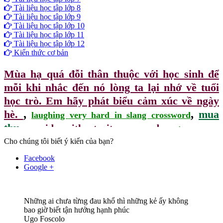
Tài liệu học tập lớp 8
Tài liệu học tập lớp 9
Tài liệu học tập lớp 10
Tài liệu học tập lớp 11
Tài liệu học tập lớp 12
Kiến thức cơ bản
Mùa hạ quá đỗi thân thuộc với học sinh để
mỗi khi nhắc đến nó lòng ta lại nhớ về tuổi
học trò. Em hãy phát biểu cảm xúc về ngày
,
,
hè.
mua
laughing very hard in slang crossword
,
,
,
thu
provides with a trait crossword
muah
Cho chúng tôi biết ý kiến của bạn?
Facebook
Google +
Những ai chưa từng đau khổ thì những kẻ ấy không
bao giờ biết tận hưởng hạnh phúc
Ugo Foscolo