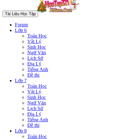
Tài Liệu Học Tập
Forum
Lớp 6
Toán Học
Vật Lý
Sinh Học
Ngữ Văn
Lịch Sử
Địa Lý
Tiếng Anh
Đề thi
Lớp 7
Toán Học
Vật Lý
Sinh Học
Ngữ Văn
Lịch Sử
Địa Lý
Tiếng Anh
Đề thi
Lớp 8
Toán Học