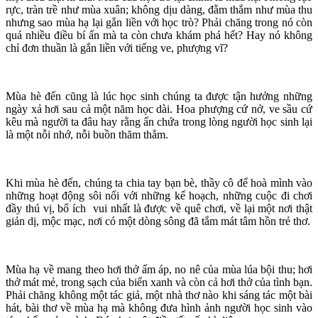
rực, tràn trề như mùa xuân; không dịu dàng, đằm thắm như mùa thu
nhưng sao mùa hạ lại gắn liền với học trò? Phải chăng trong nó còn
quá nhiều điều bí ấn mà ta còn chưa khám phá hết? Hay nó không
chỉ đơn thuần là gắn liền với tiếng ve, phượng vĩ?
Mùa hè đến cũng là lúc học sinh chúng ta được tận hưởng những
ngày xả hơi sau cả một năm học dài. Hoa phượng cứ nở, ve sầu cứ
kêu mà người ta đâu hay rằng ẩn chứa trong lòng người học sinh lại
là một nỗi nhớ, nỗi buồn thăm thẳm.
Khi mùa hè đến, chúng ta chia tay bạn bè, thầy cô để hoà mình vào
những hoạt động sôi nổi với những kế hoạch, những cuộc đi chơi
đầy thú vị, bổ ích vui nhất là được về quê chơi, về lại một nơi thật
giản dị, mộc mạc, nơi có một dòng sông đã tắm mát tâm hồn trẻ thơ.
Mùa hạ về mang theo hơi thở ấm áp, no nê của mùa lúa bội thu; hơi
thở mát mẻ, trong sạch của biển xanh và còn cả hơi thở của tình bạn.
Phải chăng không một tác giả, một nhà thơ nào khi sáng tác một bài
hát, bài thơ về mùa hạ mà không đưa hình ảnh người học sinh vào