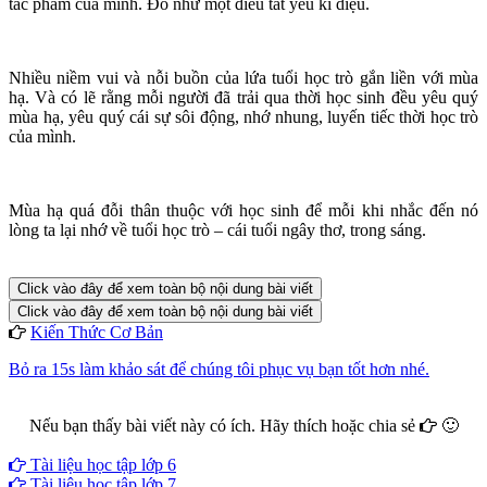
tác phẩm của mình. Đó như một điều tất yếu kì diệu.
Nhiều niềm vui và nỗi buồn của lứa tuổi học trò gắn liền với mùa
hạ. Và có lẽ rằng mỗi người đã trải qua thời học sinh đều yêu quý
mùa hạ, yêu quý cái sự sôi động, nhớ nhung, luyến tiếc thời học trò
của mình.
Mùa hạ quá đỗi thân thuộc với học sinh để mỗi khi nhắc đến nó
lòng ta lại nhớ về tuổi học trò – cái tuổi ngây thơ, trong sáng.
Click vào đây để xem toàn bộ nội dung bài viết
Click vào đây để xem toàn bộ nội dung bài viết
Kiến Thức Cơ Bản
Bỏ ra 15s làm khảo sát để chúng tôi phục vụ bạn tốt hơn nhé.
Nếu bạn thấy bài viết này có ích. Hãy thích hoặc chia sẻ
🙂
Facebook
Google+
Twitter
Tài liệu học tập lớp 6
Tài liệu học tập lớp 7