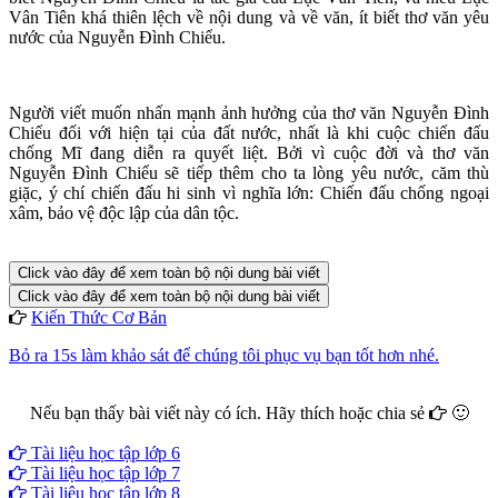
Vân Tiên khá thiên lệch về nội dung và về văn, ít biết thơ văn yêu
nước của Nguyễn Đình Chiểu.
Người viết muốn nhấn mạnh ảnh hưởng của thơ văn Nguyễn Đình
Chiểu đối với hiện tại của đất nước, nhất là khi cuộc chiến đấu
chống Mĩ đang diễn ra quyết liệt. Bởi vì cuộc đời và thơ văn
Nguyễn Đình Chiểu sẽ tiếp thêm cho ta lòng yêu nước, căm thù
giặc, ý chí chiến đấu hi sinh vì nghĩa lớn: Chiến đấu chống ngoại
xâm, bảo vệ độc lập của dân tộc.
Click vào đây để xem toàn bộ nội dung bài viết
Click vào đây để xem toàn bộ nội dung bài viết
Kiến Thức Cơ Bản
Bỏ ra 15s làm khảo sát để chúng tôi phục vụ bạn tốt hơn nhé.
Nếu bạn thấy bài viết này có ích. Hãy thích hoặc chia sẻ
🙂
Facebook
Google+
Twitter
Tài liệu học tập lớp 6
Tài liệu học tập lớp 7
Tài liệu học tập lớp 8