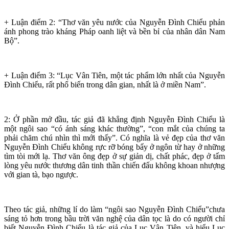
+ Luận điểm 2: “Thơ văn yêu nước của Nguyễn Đình Chiểu phản
ánh phong trào kháng Pháp oanh liệt và bền bỉ của nhân dân Nam
Bộ”.
+ Luận điểm 3: “Lục Vân Tiên, một tác phẩm lớn nhất của Nguyễn
Đình Chiểu, rất phổ biến trong dân gian, nhất là ở miền Nam”.
2: Ở phần mở đầu, tác giả đã khẳng định Nguyễn Đình Chiểu là
một ngôi sao “có ánh sáng khác thường”, “con mắt của chúng ta
phải chăm chú nhìn thì mới thấy”. Có nghĩa là vẻ đẹp của thơ văn
Nguyễn Đình Chiểu không rực rỡ bóng bẩy ở ngôn từ hay ở những
tìm tòi mới lạ. Thơ văn ông đẹp ở sự giản dị, chất phác, đẹp ở tấm
lòng yêu nước thương dân tinh thần chiến đấu không khoan nhượng
với gian tà, bạo ngược.
Theo tác giả, những lí do làm “ngôi sao Nguyễn Đình Chiểu”chưa
sáng tỏ hơn trong bầu trời văn nghệ của dân tọc là do có người chỉ
biết Nguyễn Đình Chiểu là tác giả của Lục Vân Tiên, và hiểu Lục