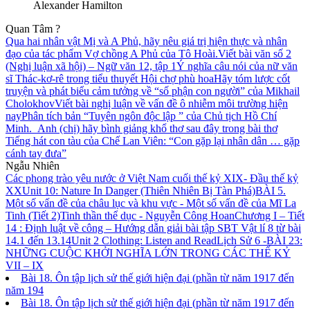
Alexander Hamilton
Quan Tâm ?
Qua hai nhân vật Mị và A Phủ, hãy nêu giá trị hiện thực và nhân
đạo của tác phẩm Vợ chồng A Phủ của Tô Hoài.
Viết bài văn số 2
(Nghị luận xã hội) – Ngữ văn 12, tập 1
Ý nghĩa câu nói của nữ văn
sĩ Thác-kơ-rê trong tiểu thuyết Hội chợ phù hoa
Hãy tóm lược cốt
truyện và phát biểu cảm tưởng về “số phận con người” của Mikhail
Cholokhov
Viết bài nghị luận về vấn đề ô nhiễm môi trường hiện
nay
Phân tích bản “Tuyên ngôn độc lập ” của Chủ tịch Hồ Chí
Minh.
Anh (chị) hãy bình giảng khổ thơ sau đây trong bài thơ
Tiếng hát con tàu của Chế Lan Viên: “Con gặp lại nhân dân … gặp
cánh tay đưa”
Ngẫu Nhiên
Các phong trào yêu nước ở Việt Nam cuối thế kỷ XIX- Đầu thế kỷ
XX
Unit 10: Nature In Danger (Thiên Nhiên Bị Tàn Phá)
BÀI 5.
Một số vấn đề của châu lục và khu vực - Một số vấn đề của Mĩ La
Tinh (Tiết 2)
Tinh thần thể dục - Nguyễn Công Hoan
Chương I – Tiết
14 : Định luật về công – Hướng dẫn giải bài tập SBT Vật lí 8 từ bài
14.1 đến 13.14
Unit 2 Clothing: Listen and Read
Lịch Sử 6 -BÀI 23:
NHỮNG CUỘC KHỞI NGHĨA LỚN TRONG CÁC THẾ KỶ
VII – IX
Bài 18. Ôn tập lịch sử thế giới hiện đại (phần từ năm 1917 đến
năm 194
Bài 18. Ôn tập lịch sử thế giới hiện đại (phần từ năm 1917 đến