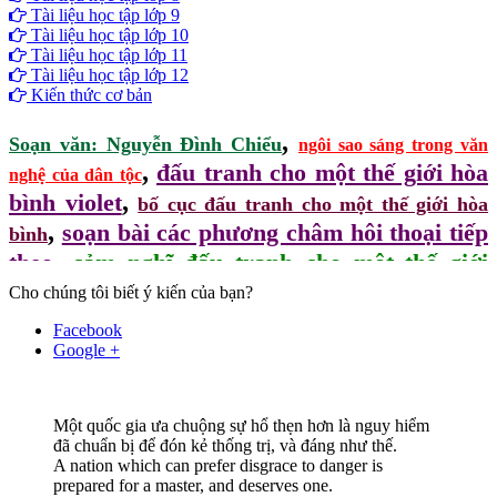
Tài liệu học tập lớp 9
Tài liệu học tập lớp 10
Tài liệu học tập lớp 11
Tài liệu học tập lớp 12
Kiến thức cơ bản
,
Soạn văn: Nguyễn Đình Chiểu
ngôi sao sáng trong văn
,
đấu tranh cho một thế giới hòa
nghệ của dân tộc
,
bình violet
bố cục đấu tranh cho một thế giới hòa
,
soạn bài các phương châm hôi thoại tiếp
bình
,
theo
cảm nghĩ đấu tranh cho một thế giới
,
,
hòa bình
Cho chúng tôi biết ý kiến của bạn?
giáo án đấu tranh cho một thế giới hòa bình
tóm
,
ngữ văn 9 bài đấu
tắt đấu tranh cho một thế giới hòa bình
Facebook
,
ngữ văn 9
Google +
tranh cho một thế giới hòa bình violet
,
đấu tranh cho thế giới hòa bình
Một quốc gia ưa chuộng sự hổ thẹn hơn là nguy hiểm
đã chuẩn bị để đón kẻ thống trị, và đáng như thế.
A nation which can prefer disgrace to danger is
prepared for a master, and deserves one.