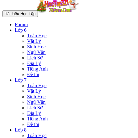
Tài Liệu Học Tập
Forum
Lớp 6
Toán Học
Vật Lý
Sinh Học
Ngữ Văn
Lịch Sử
Địa Lý
Tiếng Anh
Đề thi
Lớp 7
Toán Học
Vật Lý
Sinh Học
Ngữ Văn
Lịch Sử
Địa Lý
Tiếng Anh
Đề thi
Lớp 8
Toán Học