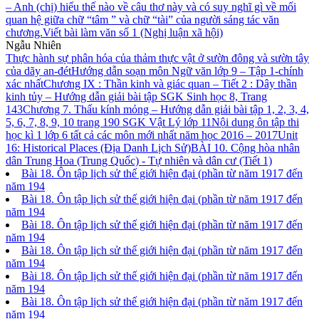
– Anh (chị) hiểu thế nào về câu thơ này và có suy nghĩ gì về mối
quan hệ giữa chữ “tâm ” và chữ “tài” của người sáng tác văn
chương.
Viết bài làm văn số 1 (Nghị luận xã hội)
Ngẫu Nhiên
Thực hành sự phân hóa của thảm thực vật ở sườn đông và sườn tây
của dãy an-đét
Hướng dẫn soạn môn Ngữ văn lớp 9 – Tập 1-chính
xác nhất
Chương IX : Thần kinh và giác quan – Tiết 2 : Dây thần
kinh tủy – Hướng dẫn giải bài tập SGK Sinh học 8, Trang
143
Chương 7. Thấu kính mỏng – Hướng dẫn giải bài tập 1, 2, 3, 4,
5, 6, 7, 8, 9, 10 trang 190 SGK Vật Lý lớp 11
Nội dung ôn tập thi
học kì 1 lớp 6 tất cả các môn mới nhất năm học 2016 – 2017
Unit
16: Historical Places (Địa Danh Lịch Sử)
BÀI 10. Cộng hòa nhân
dân Trung Hoa (Trung Quốc) - Tự nhiên và dân cư (Tiết 1)
Bài 18. Ôn tập lịch sử thế giới hiện đại (phần từ năm 1917 đến
năm 194
Bài 18. Ôn tập lịch sử thế giới hiện đại (phần từ năm 1917 đến
năm 194
Bài 18. Ôn tập lịch sử thế giới hiện đại (phần từ năm 1917 đến
năm 194
Bài 18. Ôn tập lịch sử thế giới hiện đại (phần từ năm 1917 đến
năm 194
Bài 18. Ôn tập lịch sử thế giới hiện đại (phần từ năm 1917 đến
năm 194
Bài 18. Ôn tập lịch sử thế giới hiện đại (phần từ năm 1917 đến
năm 194