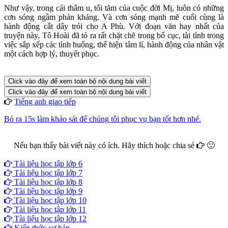
Như vậy, trong cái thâm u, tối tăm của cuộc đời Mị, luôn có những
cơn sóng ngầm phản kháng. Và cơn sóng mạnh mẽ cuối cùng là
hành động cắt dây trói cho A Phù. Với đoạn văn hay nhất của
truyện này, Tô Hoài đã tỏ ra rất chặt chẽ trong bố cục, tài tình trong
việc sắp xếp các tình huống, thể hiện tâm lí, hành động của nhân vật
một cách hợp lý, thuyết phục.
Click vào đây để xem toàn bộ nội dung bài viết
Click vào đây để xem toàn bộ nội dung bài viết
Tiếng anh giao tiếp
Bỏ ra 15s làm khảo sát để chúng tôi phục vụ bạn tốt hơn nhé.
Nếu bạn thấy bài viết này có ích. Hãy thích hoặc chia sẻ
🙂
Facebook
Google+
Twitter
Tài liệu học tập lớp 6
Tài liệu học tập lớp 7
Tài liệu học tập lớp 8
Tài liệu học tập lớp 9
Tài liệu học tập lớp 10
Tài liệu học tập lớp 11
Tài liệu học tập lớp 12
Kiến thức cơ bản