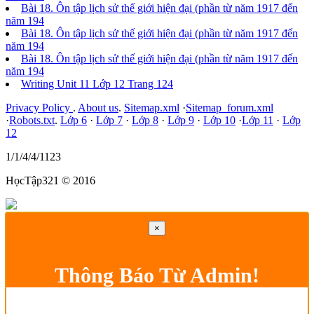
Bài 18. Ôn tập lịch sử thế giới hiện đại (phần từ năm 1917 đến
năm 194
Bài 18. Ôn tập lịch sử thế giới hiện đại (phần từ năm 1917 đến
năm 194
Bài 18. Ôn tập lịch sử thế giới hiện đại (phần từ năm 1917 đến
năm 194
Writing Unit 11 Lớp 12 Trang 124
Privacy Policy
.
About us
.
Sitemap.xml
·
Sitemap_forum.xml
·
Robots.txt
.
Lớp 6
·
Lớp 7
·
Lớp 8
·
Lớp 9
·
Lớp 10
·
Lớp 11
·
Lớp
12
1/1/4/4/1123
HọcTập321 © 2016
×
Thông Báo Từ Admin!