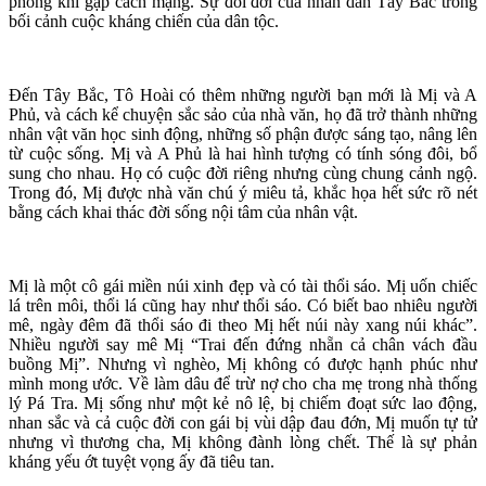
phóng khi gặp cách mạng. Sự đổi đời của nhân dân Tây Bắc trong
bối cảnh cuộc kháng chiến của dân tộc.
Đến Tây Bắc, Tô Hoài có thêm những người bạn mới là Mị và A
Phủ, và cách kể chuyện sắc sảo của nhà văn, họ đã trở thành những
nhân vật văn học sinh động, những số phận được sáng tạo, nâng lên
từ cuộc sống. Mị và A Phủ là hai hình tượng có tính sóng đôi, bổ
sung cho nhau. Họ có cuộc đời riêng nhưng cùng chung cảnh ngộ.
Trong đó, Mị được nhà văn chú ý miêu tả, khắc họa hết sức rõ nét
bằng cách khai thác đời sống nội tâm của nhân vật.
Mị là một cô gái miền núi xinh đẹp và có tài thổi sáo. Mị uốn chiếc
lá trên môi, thổi lá cũng hay như thổi sáo. Có biết bao nhiêu người
mê, ngày đêm đã thổi sáo đi theo Mị hết núi này xang núi khác”.
Nhiều người say mê Mị “Trai đến đứng nhẵn cả chân vách đầu
buồng Mị”. Nhưng vì nghèo, Mị không có được hạnh phúc như
mình mong ước. Về làm dâu để trừ nợ cho cha mẹ trong nhà thống
lý Pá Tra. Mị sống như một kẻ nô lệ, bị chiếm đoạt sức lao động,
nhan sắc và cả cuộc đời con gái bị vùi dập đau đớn, Mị muốn tự tử
nhưng vì thương cha, Mị không đành lòng chết. Thế là sự phản
kháng yếu ớt tuyệt vọng ấy đã tiêu tan.