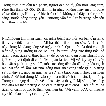
Trong suốt nửa đầu tác phẩm, người đàn bà ấy gần như lặng câm,
sống âm thầm cô độc, tối tăm nhẫn nhục, không mảy may hi vọng
có sự đổi thay. Nhưng có lúc hoàn cảnh không thể dập tắt được sức
sống, muốn sống trong yêu – thương vẫn âm ỉ cháy trong đáy sâu
tiềm thức của Mị.
Những đêm tình mùa xuân tới, nghe tiếng sáo thổi gọi bạn đầu làng,
tiếng sáo thiết tha bồi hồi, Mị hát thầm theo tiếng sáo. Những lúc
này “lòng Mị đang sống về ngày trước”. Quá khứ của thời con gái
hiện về, sung sướng tự do. Mị lén lấy rượu uống “ực từng bát” để
quên buồn, quên đi thực tại hay để có đủ can đảm phản kháng thực
tại? Mị quyết định đi chơi, “Mị quấn lại tóc, Mị với tay lấy cái váy
hoa vắt ở phía trong vách”, một sức sống tiềm ẩn đã bùng lên mạnh
mẽ, Mị còn trẻ lắm, Mị phải sống như khát vọng thúc giục. Nhưng
sự trỗi dậy ấy, một lần nữa, lại bị sự ràng buộc khắc nghiệt của hoàn
cảnh, A Sử trói đứng Mị vào cột nhà một cách tàn nhẫn, lạnh lùng.
Trong tình trạng đau đớn về thể xác ấy, lạ thay, “ Mị vẫn nghe tiếng
xáo đưa Mị theo những cuộc chơi, những đám chơi”. Đến nỗi Mị đã
quên đi cảnh bị trói bi thảm của hiện tại, “Mị vùng bước đi, nhưng
tay chân đau không cựa được”.