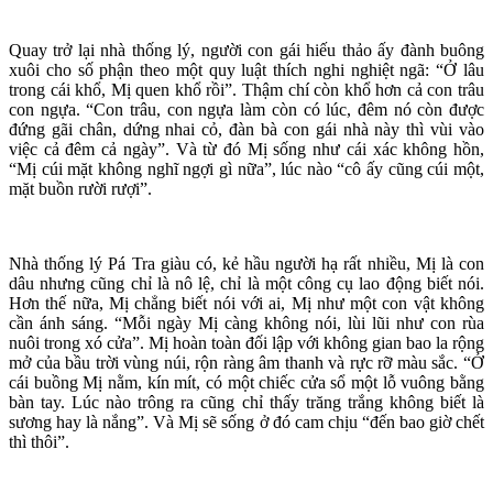
Quay trở lại nhà thống lý, người con gái hiếu thảo ấy đành buông
xuôi cho số phận theo một quy luật thích nghi nghiệt ngã: “Ở lâu
trong cái khổ, Mị quen khổ rồi”. Thậm chí còn khổ hơn cả con trâu
con ngựa. “Con trâu, con ngựa làm còn có lúc, đêm nó còn được
đứng gãi chân, dứng nhai cỏ, đàn bà con gái nhà này thì vùi vào
việc cả đêm cả ngày”. Và từ đó Mị sống như cái xác không hồn,
“Mị cúi mặt không nghĩ ngợi gì nữa”, lúc nào “cô ấy cũng cúi một,
mặt buồn rười rượi”.
Nhà thống lý Pá Tra giàu có, kẻ hầu người hạ rất nhiều, Mị là con
dâu nhưng cũng chỉ là nô lệ, chỉ là một công cụ lao động biết nói.
Hơn thế nữa, Mị chẳng biết nói với ai, Mị như một con vật không
cần ánh sáng. “Mỗi ngày Mị càng không nói, lùi lũi như con rùa
nuôi trong xó cửa”. Mị hoàn toàn đối lập với không gian bao la rộng
mở của bầu trời vùng núi, rộn ràng âm thanh và rực rỡ màu sắc. “Ở
cái buồng Mị nằm, kín mít, có một chiếc cửa sổ một lỗ vuông bằng
bàn tay. Lúc nào trông ra cũng chỉ thấy trăng trắng không biết là
sương hay là nắng”. Và Mị sẽ sống ở đó cam chịu “đến bao giờ chết
thì thôi”.