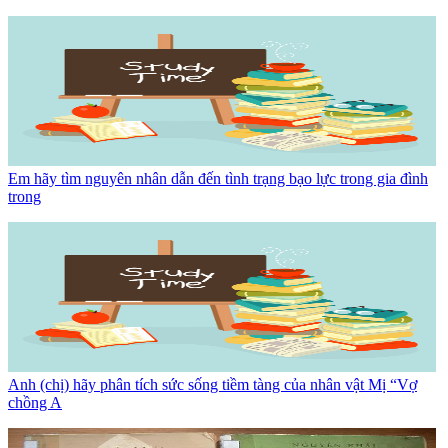
Em hãy tìm nguyên nhân dẫn đến tình trạng bạo lực trong gia đình
trong
Anh (chị) hãy phân tích sức sống tiềm tàng của nhân vật Mị “Vợ
chồng A