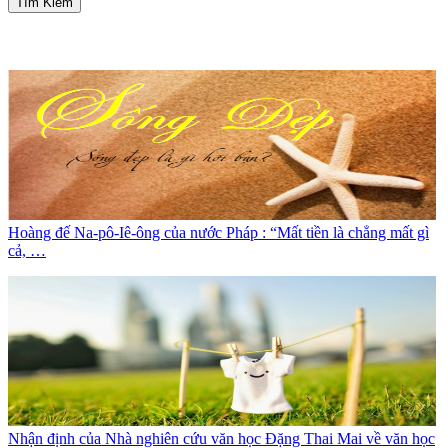
Tìm Kiếm
Hoàng đế Na-pô-Iê-ông của nước Pháp : “Mất tiền là chẳng mất gì
cả, …
Nhận định của Nhà nghiên cứu văn học Đặng Thai Mai về văn học