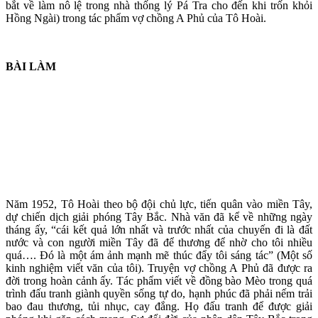
bắt về làm nô lệ trong nhà thống lý Pá Tra cho đến khi trốn khỏi
Hồng Ngài) trong tác phẩm vợ chồng A Phủ của Tô Hoài.
BÀI LÀM
Năm 1952, Tô Hoài theo bộ đội chủ lực, tiến quân vào miền Tây,
dự chiến dịch giải phóng Tây Bắc. Nhà văn đã kể về những ngày
tháng ấy, “cái kết quả lớn nhất và trước nhất của chuyến đi là đất
nước và con người miền Tây đã để thương để nhờ cho tôi nhiều
quá…. Đó là một ám ảnh mạnh mẽ thúc đẩy tôi sáng tác” (Một số
kinh nghiệm viết văn của tôi). Truyện vợ chồng A Phủ đã được ra
đời trong hoàn cảnh ấy. Tác phẩm viết về đồng bào Mèo trong quá
trình đấu tranh giành quyền sống tự do, hạnh phúc đã phải nếm trải
bao đau thương, tủi nhục, cay đắng. Họ đấu tranh để được giải