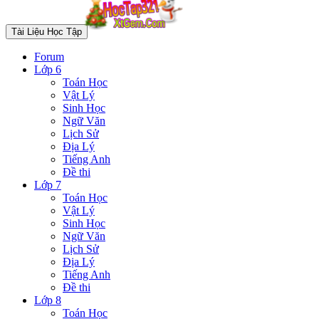
Tài Liệu Học Tập
Forum
Lớp 6
Toán Học
Vật Lý
Sinh Học
Ngữ Văn
Lịch Sử
Địa Lý
Tiếng Anh
Đề thi
Lớp 7
Toán Học
Vật Lý
Sinh Học
Ngữ Văn
Lịch Sử
Địa Lý
Tiếng Anh
Đề thi
Lớp 8
Toán Học