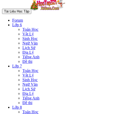
Tài Liệu Học Tập
Forum
Lớp 6
Toán Học
Vật Lý
Sinh Học
Ngữ Văn
Lịch Sử
Địa Lý
Tiếng Anh
Đề thi
Lớp 7
Toán Học
Vật Lý
Sinh Học
Ngữ Văn
Lịch Sử
Địa Lý
Tiếng Anh
Đề thi
Lớp 8
Toán Học