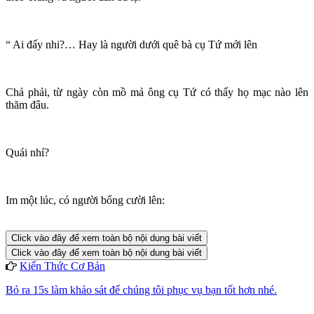
“ Ai đấy nhi?… Hay là người dưới quê bà cụ Tứ mới lên
Chả phải, từ ngày còn mồ mả ông cụ Tứ có thấy họ mạc nào lên
thăm đâu.
Quái nhí?
Im một lúc, có người bổng cười lên:
Click vào đây để xem toàn bộ nội dung bài viết
Click vào đây để xem toàn bộ nội dung bài viết
Kiến Thức Cơ Bản
Bỏ ra 15s làm khảo sát để chúng tôi phục vụ bạn tốt hơn nhé.