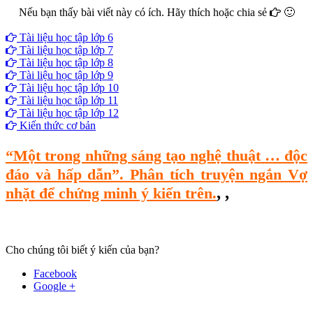
Nếu bạn thấy bài viết này có ích. Hãy thích hoặc chia sẻ
🙂
Facebook
Google+
Twitter
Tài liệu học tập lớp 6
Tài liệu học tập lớp 7
Tài liệu học tập lớp 8
Tài liệu học tập lớp 9
Tài liệu học tập lớp 10
Tài liệu học tập lớp 11
Tài liệu học tập lớp 12
Kiến thức cơ bản
“Một trong những sáng tạo nghệ thuật … độc
đáo và hấp dẫn”. Phân tích truyện ngắn Vợ
,
,
nhặt để chứng minh ý kiến trên.
Cho chúng tôi biết ý kiến của bạn?
Facebook
Google +