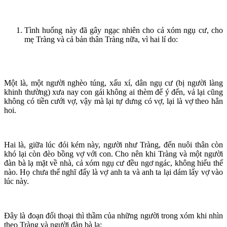
Tình huống này đã gây ngạc nhiên cho cả xóm ngụ cư, cho
mẹ Tràng và cả bản thân Tràng nữa, vì hai lí do:
Một là, một người nghèo túng, xấu xí, dân ngụ cư (bị người làng
khinh thường) xưa nay con gái không ai thèm để ý đến, vả lại cũng
không có tiền cưới vợ, vậy mà lại tự dưng có vợ, lại là vợ theo hẳn
hoi.
Hai là, giữa lúc đói kém này, người như Tràng, đến nuôi thân còn
khó lại còn đèo bồng vợ với con. Cho nên khi Tràng và một người
đàn bà lạ mặt về nhà, cả xóm ngụ cư đều ngơ ngác, không hiểu thế
nào. Họ chưa thể nghĩ đấy là vợ anh ta và anh ta lại dám lấy vợ vào
lúc này.
Đây là đoạn đối thoại thì thầm của những người trong xóm khi nhìn
theo Tràng và người đàn bà lạ: