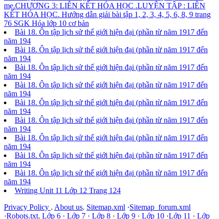
mẹ.
CHƯƠNG 3: LIÊN KẾT HÓA HỌC .LUYỆN TẬP : LIÊN
KẾT HÓA HỌC. Hướng dẫn giải bài tập 1, 2, 3, 4, 5, 6, 8, 9 trang
76 SGK Hóa lớp 10 cơ bản
Bài 18. Ôn tập lịch sử thế giới hiện đại (phần từ năm 1917 đến
năm 194
Bài 18. Ôn tập lịch sử thế giới hiện đại (phần từ năm 1917 đến
năm 194
Bài 18. Ôn tập lịch sử thế giới hiện đại (phần từ năm 1917 đến
năm 194
Bài 18. Ôn tập lịch sử thế giới hiện đại (phần từ năm 1917 đến
năm 194
Bài 18. Ôn tập lịch sử thế giới hiện đại (phần từ năm 1917 đến
năm 194
Bài 18. Ôn tập lịch sử thế giới hiện đại (phần từ năm 1917 đến
năm 194
Bài 18. Ôn tập lịch sử thế giới hiện đại (phần từ năm 1917 đến
năm 194
Bài 18. Ôn tập lịch sử thế giới hiện đại (phần từ năm 1917 đến
năm 194
Bài 18. Ôn tập lịch sử thế giới hiện đại (phần từ năm 1917 đến
năm 194
Writing Unit 11 Lớp 12 Trang 124
Privacy Policy
.
About us
.
Sitemap.xml
·
Sitemap_forum.xml
·
Robots.txt
.
Lớp 6
·
Lớp 7
·
Lớp 8
·
Lớp 9
·
Lớp 10
·
Lớp 11
·
Lớp