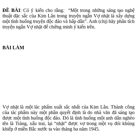
ĐỀ BÀI
: Có ý kiến cho rằng
:
“Một trong những sáng tạo nghệ
thuật đặc sắc của Kim Lân trong truyện ngắn Vợ nhặt là xây dựng
một tình huống truyện độc đáo và hấp dẫn”. Anh (chị) hãy phân tích
truyện ngắn Vợ nhặt để chứng minh ý kiến trên.
BÀI LÀM
Vợ nhặt là một lác phẩm xuất sắc nhất của Kim Lân. Thành công
của tác phẩm này một phần quyết định là do nhà văn đã sáng tạo
được một tình huống độc đáo. Đó là tình huống một anh dân nghèo
tên là Tràng, xấu trai, lại “nhặt” được vợ trong một vụ đói khủng
khiếp ở miền Bắc nước ta vào tháng ba năm 1945.