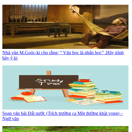
Nhà văn M.Goóc-ki cho rằng: “ Văn học là nhân học” .Hãy trình
bày ý ki
Soạn văn bài Đất nước (Trích trường ca Mặt đường khát vọng) –
Ngữ văn