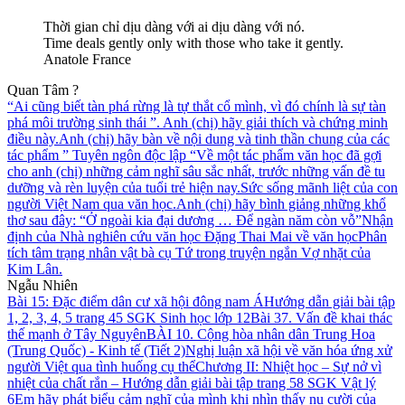
Thời gian chỉ dịu dàng với ai dịu dàng với nó.
Time deals gently only with those who take it gently.
Anatole France
Quan Tâm ?
“Ai cũng biết tàn phá rừng là tự thắt cổ mình, vì đó chính là sự tàn
phá môi trường sinh thái ”. Anh (chị) hãy giải thích và chứng minh
điều này.
Anh (chị) hãy bàn về nội dung và tinh thần chung của các
tác phẩm ” Tuyên ngôn độc lập “
Về một tác phẩm văn học đã gợi
cho anh (chị) những cảm nghĩ sâu sắc nhất, trước những vấn đề tu
dưỡng và rèn luyện của tuổi trẻ hiện nay.
Sức sống mãnh liệt của con
người Việt Nam qua văn học.
Anh (chị) hãy bình giảng những khổ
thơ sau đây: “Ở ngoài kia đại dương … Để ngàn năm còn vỗ”
Nhận
định của Nhà nghiên cứu văn học Đặng Thai Mai về văn học
Phân
tích tâm trạng nhân vật bà cụ Tứ trong truyện ngắn Vợ nhặt của
Kim Lân.
Ngẫu Nhiên
Bài 15: Đặc điểm dân cư xã hội đông nam Á
Hướng dẫn giải bài tập
1, 2, 3, 4, 5 trang 45 SGK Sinh học lớp 12
Bài 37. Vấn đề khai thác
thế mạnh ở Tây Nguyên
BÀI 10. Cộng hòa nhân dân Trung Hoa
(Trung Quốc) - Kinh tế (Tiết 2)
Nghị luận xã hội về văn hóa ứng xử
người Việt qua tình huống cụ thể
Chương II: Nhiệt học – Sự nở vì
nhiệt của chất rắn – Hướng dẫn giải bài tập trang 58 SGK Vật lý
6
Em hãy phát biểu cảm nghĩ của mình khi nhìn thấy nụ cười của