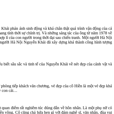
Khải phản ánh sinh động và khá chân thật quá trình vận động của cả
ng tính thời sự chính trị. Và những sáng tác của ông từ năm 1978 về
ợp lí của con người trong thời đại sau chiến tranh. Một người Hà Nội
Một người Hà Nội Nguyễn Khải đã xây dựng khá thành công hình tượng
 biết sâu sắc và tinh tế của Nguyễn Khải về nét đẹp của cảnh vật và
ở phòng tiếp khách văn chương, vẻ đẹp của cô Hiền là một vẻ đẹp khá
ạy con cái…
ột quan điểm rất nghiêm túc đúng đắn về hôn nhân. Là một phụ nữ có
iễn vông. Cô cũng chả hứa hẹn gì với đám nghệ sĩ, văn nhân, đùa vui