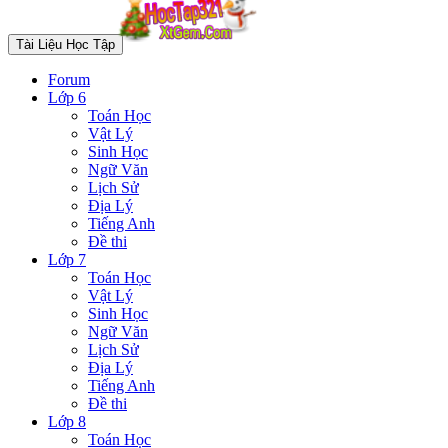
Tài Liệu Học Tập
Forum
Lớp 6
Toán Học
Vật Lý
Sinh Học
Ngữ Văn
Lịch Sử
Địa Lý
Tiếng Anh
Đề thi
Lớp 7
Toán Học
Vật Lý
Sinh Học
Ngữ Văn
Lịch Sử
Địa Lý
Tiếng Anh
Đề thi
Lớp 8
Toán Học