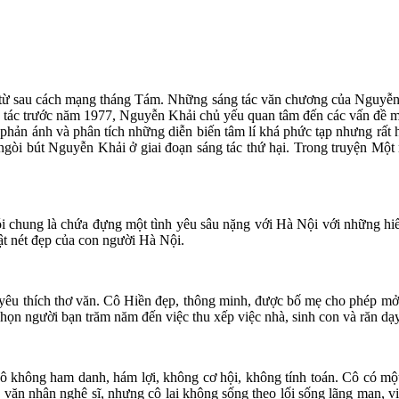
a từ sau cách mạng tháng Tám. Những sáng tác văn chương của Nguyễn 
ng tác trước năm 1977, Nguyễn Khải chủ yếu quan tâm đến các vấn đề ma
phản ánh và phân tích những diễn biến tâm lí khá phức tạp nhưng rất h
cho ngòi bút Nguyễn Khải ở giai đoạn sáng tác thứ hại. Trong truyện 
ói chung là chứa đựng một tình yêu sâu nặng với Hà Nội với những hiểu
ật nét đẹp của con người Hà Nội.
c, yêu thích thơ văn. Cô Hiền đẹp, thông minh, được bố mẹ cho phép m
 chọn người bạn trăm năm đến việc thu xếp việc nhà, sinh con và răn d
cô không ham danh, hám lợi, không cơ hội, không tính toán. Cô có m
g văn nhân nghệ sĩ, nhưng cô lại không sống theo lối sống lãng mạn, v