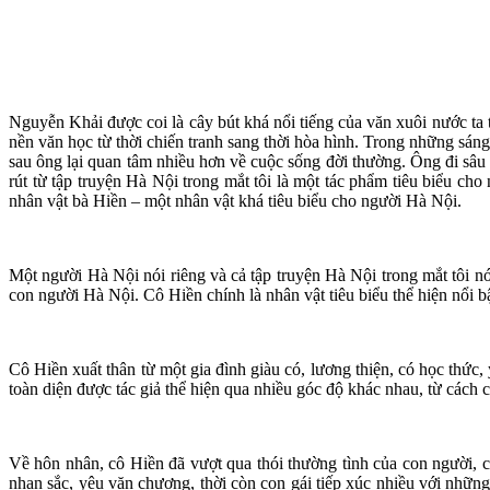
Nguyễn Khải được coi là cây bút khá nổi tiếng của văn xuôi nước t
nền văn học từ thời chiến tranh sang thời hòa hình. Trong những sá
sau ông lại quan tâm nhiều hơn về cuộc sống đời thường. Ông đi sâu 
rút từ tập truyện Hà Nội trong mắt tôi là một tác phẩm tiêu biểu 
nhân vật bà Hiền – một nhân vật khá tiêu biểu cho người Hà Nội.
Một người Hà Nội nói riêng và cả tập truyện Hà Nội trong mắt tôi n
con người Hà Nội. Cô Hiền chính là nhân vật tiêu biểu thể hiện nổi b
Cô Hiền xuất thân từ một gia đình giàu có, lương thiện, có học thứ
toàn diện được tác giả thể hiện qua nhiều góc độ khác nhau, từ cách
Về hôn nhân, cô Hiền đã vượt qua thói thường tình của con người, 
nhan sắc, yêu văn chương, thời còn con gái tiếp xúc nhiều với nhữn