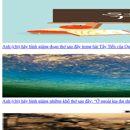
Anh (chị) hãy bình giảng đoạn thơ sau đây trong bài Tây Tiến của Q
Anh (chị) hãy bình giảng những khổ thơ sau đây: “Ở ngoài kia đại d