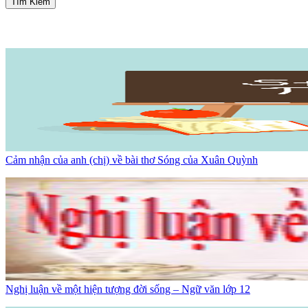
Tìm Kiếm
Cảm nhận của anh (chị) về bài thơ Sóng của Xuân Quỳnh
Nghị luận về một hiện tượng đời sống – Ngữ văn lớp 12