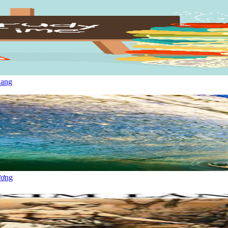
uang
ương