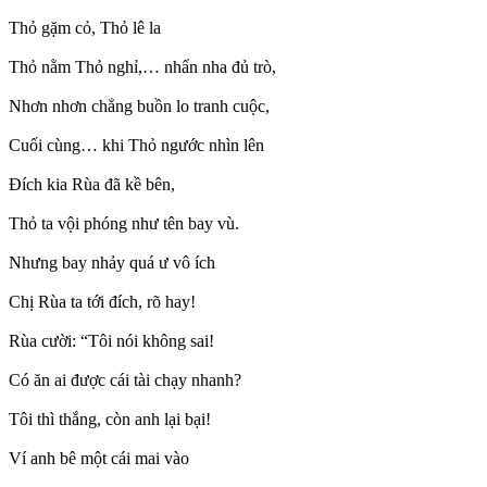
Thỏ gặm cỏ, Thỏ lê la
Thỏ nằm Thỏ nghỉ,… nhẩn nha đủ trò,
Nhơn nhơn chẳng buồn lo tranh cuộc,
Cuối cùng… khi Thỏ ngước nhìn lên
Đích kia Rùa đã kề bên,
Thỏ ta vội phóng như tên bay vù.
Nhưng bay nhảy quá ư vô ích
Chị Rùa ta tới đích, rõ hay!
Rùa cười: “Tôi nói không sai!
Có ăn ai được cái tài chạy nhanh?
Tôi thì thắng, còn anh lại bại!
Ví anh bê một cái mai vào