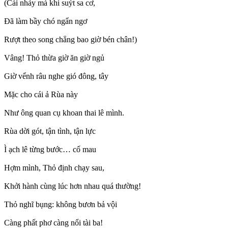
(Cái nhảy mà khi suýt sa cơ,
Đã làm bầy chó ngẩn ngơ
Rượt theo song chẳng bao giờ bén chân!)
Vâng! Thỏ thừa giờ ăn giờ ngủ
Giờ vểnh râu nghe gió đông, tây
Mặc cho cái ả Rùa này
Như ông quan cụ khoan thai lê mình.
Rùa dời gót, tận tình, tận lực
Ì ạch lê từng bước… cố mau
Hợm mình, Thỏ định chạy sau,
Khởi hành cùng lúc hơn nhau quá thường!
Thỏ nghĩ bụng: không bươn bả vội
Càng phất phơ càng nổi tài ba!