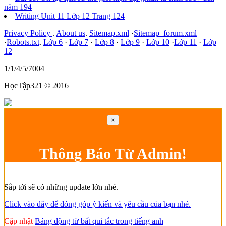
năm 194
Writing Unit 11 Lớp 12 Trang 124
Privacy Policy
.
About us
.
Sitemap.xml
·
Sitemap_forum.xml
·
Robots.txt
.
Lớp 6
·
Lớp 7
·
Lớp 8
·
Lớp 9
·
Lớp 10
·
Lớp 11
·
Lớp
12
1/1/4/5/7004
HọcTập321 © 2016
×
Thông Báo Từ Admin!
Sắp tới sẽ có những update lớn nhé.
Click vào đây để đóng góp ý kiến và yêu cầu của bạn nhé.
Cập nhật
Bảng động từ bất qui tắc trong tiếng anh