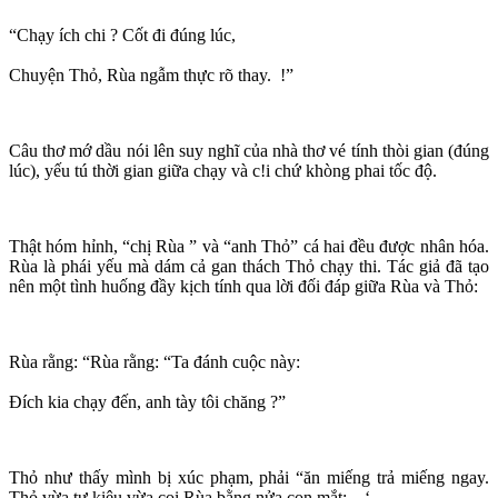
“Chạy ích chi ? Cốt đi đúng lúc,
Chuyện Thỏ, Rùa ngẫm thực rõ thay. !”
Câu thơ mớ dầu nói lên suy nghĩ của nhà thơ vé tính thòi gian (đúng
lúc), yếu tú thời gian giữa chạy và c!i chứ khòng phai tốc độ.
Thật hóm hỉnh, “chị Rùa ” và “anh Thỏ” cá hai đều được nhân hóa.
Rùa là phái yếu mà dám cả gan thách Thỏ chạy thi. Tác giả đã tạo
nên một tình huống đầy kịch tính qua lời đối đáp giữa Rùa và Thỏ:
Rùa rằng: “Rùa rằng: “Ta đánh cuộc này:
Đích kia chạy đến, anh tày tôi chăng ?”
Thỏ như thấy mình bị xúc phạm, phải “ăn miếng trả miếng ngay.
Thỏ vừa tự kiêu vừa coi Rùa bằng nửa con mắt: ‘