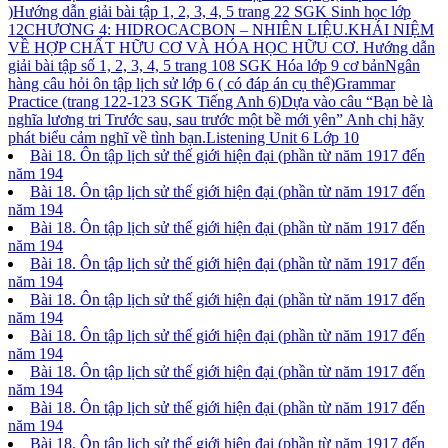
)
Hướng dẫn giải bài tập 1, 2, 3, 4, 5 trang 22 SGK Sinh học lớp
12
CHƯƠNG 4: HIDROCACBON – NHIÊN LIỆU.KHÁI NIỆM
VỀ HỢP CHẤT HỮU CƠ VÀ HÓA HỌC HỮU CƠ. Hướng dẫn
giải bài tập số 1, 2, 3, 4, 5 trang 108 SGK Hóa lớp 9 cơ bản
Ngân
hàng câu hỏi ôn tập lịch sử lớp 6 ( có đáp án cụ thể)
Grammar
Practice (trang 122-123 SGK Tiếng Anh 6)
Dựa vào câu “Bạn bè là
nghĩa lương tri Trước sau, sau trước một bề mới yên” Anh chị hãy
phát biểu cảm nghĩ về tình bạn.
Listening Unit 6 Lớp 10
Bài 18. Ôn tập lịch sử thế giới hiện đại (phần từ năm 1917 đến
năm 194
Bài 18. Ôn tập lịch sử thế giới hiện đại (phần từ năm 1917 đến
năm 194
Bài 18. Ôn tập lịch sử thế giới hiện đại (phần từ năm 1917 đến
năm 194
Bài 18. Ôn tập lịch sử thế giới hiện đại (phần từ năm 1917 đến
năm 194
Bài 18. Ôn tập lịch sử thế giới hiện đại (phần từ năm 1917 đến
năm 194
Bài 18. Ôn tập lịch sử thế giới hiện đại (phần từ năm 1917 đến
năm 194
Bài 18. Ôn tập lịch sử thế giới hiện đại (phần từ năm 1917 đến
năm 194
Bài 18. Ôn tập lịch sử thế giới hiện đại (phần từ năm 1917 đến
năm 194
Bài 18. Ôn tập lịch sử thế giới hiện đại (phần từ năm 1917 đến