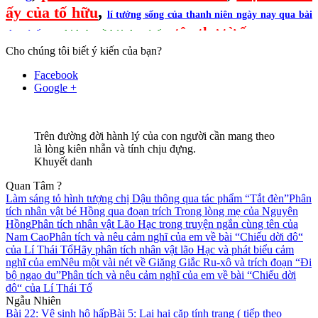
,
ấy của tố hữu
lí tưởng sống của thanh niên ngày nay qua bài
,
,
,
tập thơ từ ấy
thơ từ ấy
nghị luận về bài thơ từ ấy
Cho chúng tôi biết ý kiến của bạn?
Facebook
Google +
Trên đường đời hành lý của con người cần mang theo
là lòng kiên nhẫn và tính chịu đựng.
Khuyết danh
Quan Tâm ?
Làm sáng tỏ hình tượng chị Dậu thông qua tác phẩm “Tắt đèn”
Phân
tích nhân vật bé Hồng qua đoạn trích Trong lòng mẹ của Nguyên
Hồng
Phân tích nhân vật Lão Hạc trong truyện ngắn cùng tên của
Nam Cao
Phân tích và nêu cảm nghĩ của em về bài “Chiếu dời đô“
của Lí Thái Tổ
Hãy phân tích nhân vật lão Hạc và phát biểu cảm
nghĩ của em
Nêu một vài nét về Giăng Giắc Ru-xô và trích đoạn “Đi
bộ ngao du”
Phân tích và nêu cảm nghĩ của em về bài “Chiếu dời
đô“ của Lí Thái Tổ
Ngẫu Nhiên
Bài 22: Vệ sinh hô hấp
Bài 5: Lai hai cặp tính trạng ( tiếp theo