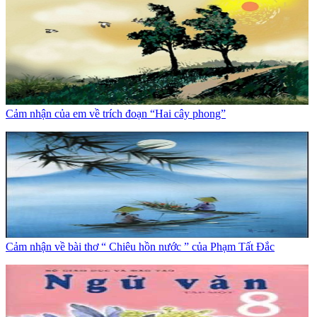
Cảm nhận của em về trích đoạn “Hai cây phong”
Cảm nhận về bài thơ “ Chiêu hồn nước ” của Phạm Tất Đắc