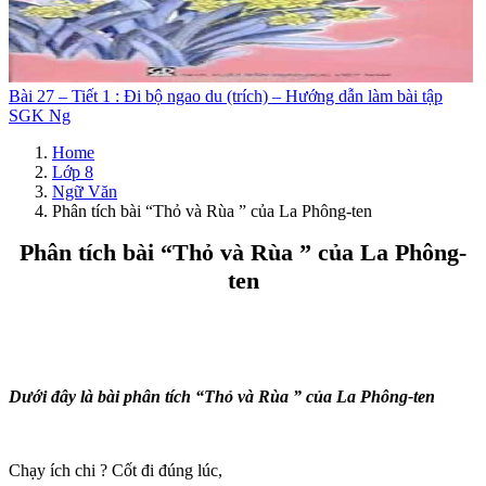
Bài 27 – Tiết 1 : Đi bộ ngao du (trích) – Hướng dẫn làm bài tập
SGK Ng
Home
Lớp 8
Ngữ Văn
Phân tích bài “Thỏ và Rùa ” của La Phông-ten
Phân tích bài “Thỏ và Rùa ” của La Phông-
ten
Dưới đây là bài phân tích “Thỏ và Rùa ” của La Phông-ten
Chạy ích chi ? Cốt đi đúng lúc,