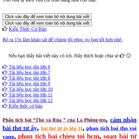
Click vào đây để xem toàn bộ nội dung bài viết
Click vào đây để xem toàn bộ nội dung bài viết
Kiến Thức Cơ Bản
Bỏ ra 15s làm khảo sát để chúng tôi phục vụ bạn tốt hơn nhé.
Nếu bạn thấy bài viết này có ích. Hãy thích hoặc chia sẻ
🙂
Facebook
Google+
Twitter
Tài liệu học tập lớp 6
Tài liệu học tập lớp 7
Tài liệu học tập lớp 8
Tài liệu học tập lớp 9
Tài liệu học tập lớp 10
Tài liệu học tập lớp 11
Tài liệu học tập lớp 12
Kiến thức cơ bản
,
cảm nhận
Phân tích bài “Thỏ và Rùa ” của La Phông-ten
,
,
bài thơ từ ấy
phan tich bai tho voi
bài thơ từ ấy lớp 11
,
,
phan tich bai chieu toi hcm
soạn bài từ
vang