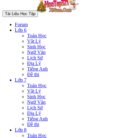
Tài Liệu Học Tập
Forum
Lớp 6
Toán Học
Vật Lý
Sinh Học
Ngữ Văn
Lịch Sử
Địa Lý
Tiếng Anh
Đề thi
Lớp 7
Toán Học
Vật Lý
Sinh Học
Ngữ Văn
Lịch Sử
Địa Lý
Tiếng Anh
Đề thi
Lớp 8
Toán Học