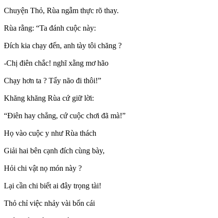
Chuyện Thỏ, Rùa ngẫm thực rõ thay.
Rùa rằng: “Ta đánh cuộc này:
Đích kia chạy đến, anh tày tôi chăng ?
-Chị điên chắc! nghĩ xằng mơ hão
Chạy hơn ta ? Tẩy não đi thôi!”
Khăng khăng Rùa cứ giữ lời:
“Điên hay chẳng, cứ cuộc chơi đã mà!”
Họ vào cuộc y như Rùa thách
Giải hai bên cạnh đích cùng bày,
Hỏi chi vật nọ món này ?
Lại cần chi biết ai đây trọng tài!
Thỏ chỉ việc nhảy vài bốn cái