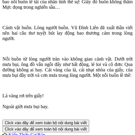
bao nỗi buồn tê tái của nhân tình thế sự: Giấy đỏ buồn không thắm
Mực đọng trong nghiến sầu…
Cảnh vật buồn. Lòng người buồn. Vũ Đình Liên đã xuất thần viết
nên hai câu thơ tuyệt bút lay động bao thương cảm trong lòng
người.
Nỗi buồn từ lòng người tràn vào không gian cảnh vật. Dưới trời
mưa bụi, ông đồ vẫn ngồi đấy như bất động, lẻ loi và cô đơn: Qua
đường không ai hay. Cái vàng của lá, cái nhạt nhòa của giấy, của
mưa bụi đầy trời và cơn mưa trong lòng người. Một nỗi buồn lê thê:
Lá vàng rơi trên giấy!
Ngoài giời mưa bụi bay.
Click vào đây để xem toàn bộ nội dung bài viết
Click vào đây để xem toàn bộ nội dung bài viết
Kiến Thức Cơ Bản