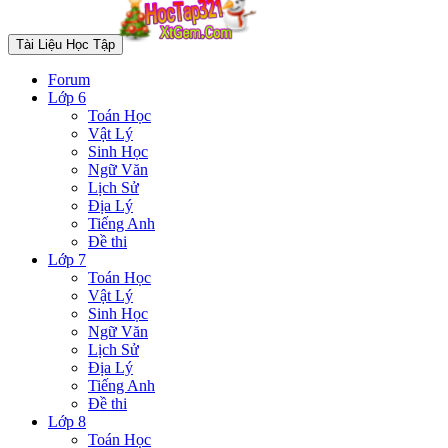
Tài Liệu Học Tập
Forum
Lớp 6
Toán Học
Vật Lý
Sinh Học
Ngữ Văn
Lịch Sử
Địa Lý
Tiếng Anh
Đề thi
Lớp 7
Toán Học
Vật Lý
Sinh Học
Ngữ Văn
Lịch Sử
Địa Lý
Tiếng Anh
Đề thi
Lớp 8
Toán Học