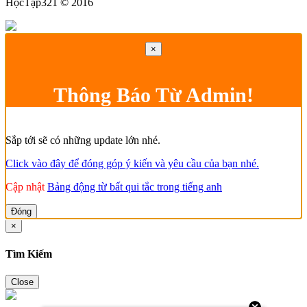
HọcTập321 © 2016
×
Thông Báo Từ Admin!
Sắp tới sẽ có những update lớn nhé.
Click vào đây để đóng góp ý kiến và yêu cầu của bạn nhé.
Cập nhật
Bảng động từ bất qui tắc trong tiếng anh
Đóng
×
Tìm Kiếm
Close