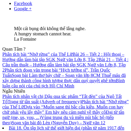
Facebook
Google +
Một cái bụng đói không thể lắng nghe.
A hungry stomach cannot hear.
La Fontaine
Quan Tâm ?
Phân tích bài “Nhớ rừng” của Thế Lữ
Bài 26 – Tiết 2 : Hội thoại –
Hướng dẫn làm bài tập SGK Ngữ văn Lớp 8, Tập 2
Bài 21 – Tiết 4 :
Câu trần thuật – Hướng dẫn làm bài tập SGK Ngữ văn Lớp 8, Tập
2
Phân tích đoạn văn trong bài “Hịch tướng sĩ”, Trần Quốc
Tuấn
Soạn bài Làm thơ bảy chữ – Soạn văn lớp 8
CM Thuế máu đã
xây dựng thành công hình tượng thực dân quỷ quyệt ghê tởm
Bình
luận câu nói của chủ tịch Hồ Chí Minh
Ngẫu Nhiên
Phân tích nhân vật chị Dậu qua tác phẩm “Tắt đèn” của Ngô Tất
Tố
Trạng từ tần suất (Adverb of frequency)
Phân tích bài “Nhớ rừng”
của Thế Lữ
Dựa vào “Muốn sang thì bắc cầu kiều, Muốn con hay
chữ phải yêu lấy thầy” Em hãy nêu cảm nghĩ về thầy cô
Đại từ tân
ngữ (me, us, you, ...)
Vùng trung du và miền núi bắc bộ (tiếp
theo)
Soạn văn bài đò Lèn (Nguyễn Duy) – Ngữ văn 12
Bài 18. Ôn tập lịch sử thế giới hiện đại (phần từ năm 1917 đến