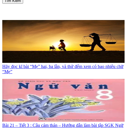
Tìm Kiếm
Hãy đọc kĩ bài “Mẹ” hai, ba lần, và thử đếm xem có bao nhiêu chữ
“Mẹ”
Bài 21 – Tiết 3 : Câu cảm thán – Hướng dẫn làm bài tập SGK Ngữ