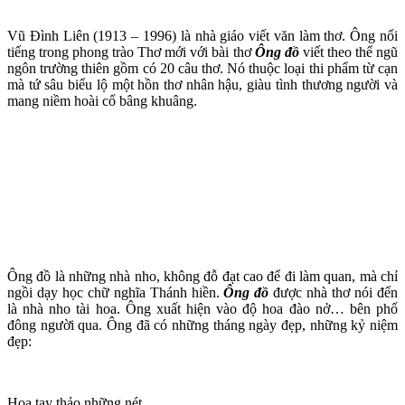
Vũ Đình Liên (1913 – 1996) là nhà giáo viết văn làm thơ. Ông nổi
tiếng trong phong trào Thơ mới với bài thơ
Ông đồ
viết theo thể ngũ
ngôn trường thiên gồm có 20 câu thơ. Nó thuộc loại thi phẩm từ cạn
mà tứ sâu biểu lộ một hồn thơ nhân hậu, giàu tình thương người và
mang niềm hoài cổ bâng khuâng.
Ông đồ là những nhà nho, không đỗ đạt cao để đi làm quan, mà chỉ
ngồi dạy học chữ nghĩa Thánh hiền.
Ông đồ
được nhà thơ nói đến
là nhà nho tài hoa. Ông xuất hiện vào độ hoa đào nở… bên phố
đông người qua. Ông đã có những tháng ngày đẹp, những kỷ niệm
đẹp:
Hoa tay thảo những nét