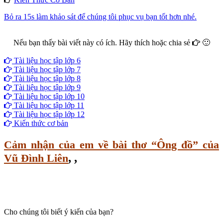
Bỏ ra 15s làm khảo sát để chúng tôi phục vụ bạn tốt hơn nhé.
Nếu bạn thấy bài viết này có ích. Hãy thích hoặc chia sẻ
🙂
Facebook
Google+
Twitter
Tài liệu học tập lớp 6
Tài liệu học tập lớp 7
Tài liệu học tập lớp 8
Tài liệu học tập lớp 9
Tài liệu học tập lớp 10
Tài liệu học tập lớp 11
Tài liệu học tập lớp 12
Kiến thức cơ bản
Cảm nhận của em về bài thơ “Ông đồ” của
,
,
Vũ Đình Liên
Cho chúng tôi biết ý kiến của bạn?