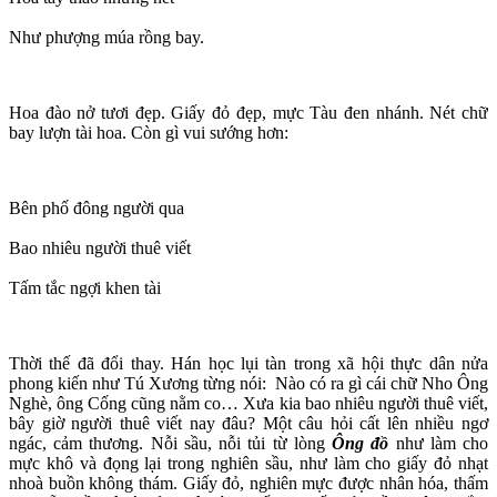
Như phượng múa rồng bay.
Hoa đào nở tươi đẹp. Giấy đỏ đẹp, mực Tàu đen nhánh. Nét chữ
bay lượn tài hoa. Còn gì vui sướng hơn:
Bên phố đông người qua
Bao nhiêu người thuê viết
Tấm tắc ngợi khen tài
Thời thế đã đổi thay. Hán học lụi tàn trong xã hội thực dân nửa
phong kiến như Tú Xương từng nói: Nào có ra gì cái chữ Nho Ông
Nghè, ông Cống cũng nằm co… Xưa kia bao nhiêu người thuê viết,
bây giờ người thuê viết nay đâu? Một câu hỏi cất lên nhiều ngơ
ngác, cảm thương. Nỗi sầu, nỗi tủi từ lòng
Ông đồ
như làm cho
mực khô và đọng lại trong nghiên sầu, như làm cho giấy đỏ nhạt
nhoà buồn không thám. Giấy đỏ, nghiên mực được nhân hóa, thấm