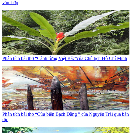
văn Lớp
Phân tích bài thơ “Cảnh rừng Việt Bắc”của Chủ tịch Hồ Chí Minh
Phân tích bài thơ “Cửa biển Bạch Đằng ” của Nguyễn Trãi qua bản
dịc