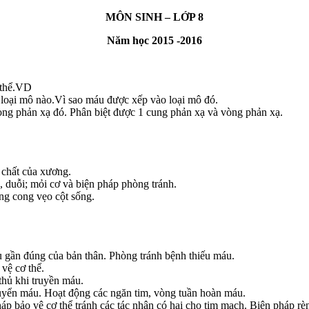
MÔN SINH – LỚP 8
Năm học 2015 -2016
 thể.VD
 loại mô nào.Vì sao máu được xếp vào loại mô đó.
rong phản xạ đó. Phân biệt được 1 cung phản xạ và vòng phản xạ.
 chất của xương.
, duỗi; mỏi cơ và biện pháp phòng tránh.
ống cong vẹo cột sống.
 gần đúng của bản thân. Phòng tránh bệnh thiếu máu.
vệ cơ thể.
thủ khi truyền máu.
uyển máu. Hoạt động các ngăn tim, vòng tuần hoàn máu.
p bảo vệ cơ thể tránh các tác nhân có hại cho tim mạch. Biện pháp rè