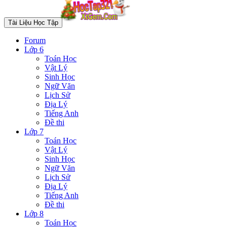
Tài Liệu Học Tập
Forum
Lớp 6
Toán Học
Vật Lý
Sinh Học
Ngữ Văn
Lịch Sử
Địa Lý
Tiếng Anh
Đề thi
Lớp 7
Toán Học
Vật Lý
Sinh Học
Ngữ Văn
Lịch Sử
Địa Lý
Tiếng Anh
Đề thi
Lớp 8
Toán Học