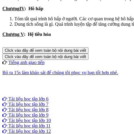
ChươngIV
: Hô hấp
Tóm tắt quá trình hô hấp ở người. Các cơ quan trong hệ hô hấp
Dung tích sống là gì. Quá trình luyện tập để tăng cường dung t
Chương V
: Hệ tiêu hóa
Click vào đây để xem toàn bộ nội dung bài viết
Click vào đây để xem toàn bộ nội dung bài viết
Tiếng anh giao tiếp
Bỏ ra 15s làm khảo sát để chúng tôi phục vụ bạn tốt hơn nhé.
Tài liệu học tập lớp 6
Tài liệu học tập lớp 7
Tài liệu học tập lớp 8
Tài liệu học tập lớp 9
Tài liệu học tập lớp 10
Tài liệu học tập lớp 11
Tài liệu học tập lớp 12