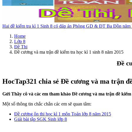
Hai đề kiểm tra kì 1 Sinh 8 có đáp án Phòng GD & ĐT Ba Đồn năm
Home
Lớp 8
Đề Thi
Đề cương và ma trận đề kiểm tra học kì 1 sinh 8 năm 2015
Đề cư
HocTap321 chia sẻ Đề cương và ma trận đề 
Gửi Thầy cô và các em tham khảo Đề cương và ma trận đề kiểm t
Một số thông tin chắc chắn các em sẽ quan tâm:
Đề cương ôn thi học kì 1 môn Toán lớp 8 năm 2015
Giải bài tập SGK Sinh lớp 8