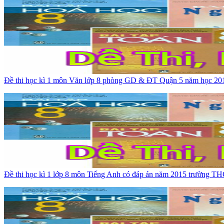
Đề thi học kì 1 môn Văn lớp 8 phòng GD & ĐT Quận 5 năm học 20
Đề thi học kì 1 lớp 8 môn Tiếng Anh có đáp án năm 2015 trường T