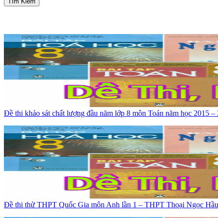
Tìm Kiếm
Đề thi khảo sát chất lượng đầu năm lớp 8 môn Toán năm học 2015 –
Đề thi thử THPT Quốc Gia môn Anh lần 1 – THPT Thoại Ngọc Hầ