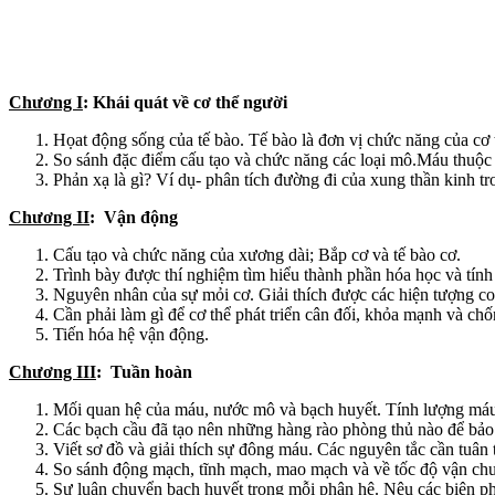
Chương I
: Khái quát về cơ thể người
Họat động sống của tế bào. Tế bào là đơn vị chức năng của cơ
So sánh đặc điểm cấu tạo và chức năng các loại mô.Máu thuộc
Phản xạ là gì? Ví dụ- phân tích đường đi của xung thần kinh t
Chương II
: Vận động
Cấu tạo và chức năng của xương dài; Bắp cơ và tế bào cơ.
Trình bày được thí nghiệm tìm hiểu thành phần hóa học và tính
Nguyên nhân của sự mỏi cơ. Giải thích được các hiện tượng co
Cần phải làm gì để cơ thể phát triển cân đối, khỏa mạnh và ch
Tiến hóa hệ vận động.
Chương III
: Tuần hoàn
Mối quan hệ của máu, nước mô và bạch huyết. Tính lượng máu
Các bạch cầu đã tạo nên những hàng rào phòng thủ nào để bảo 
Viết sơ đồ và giải thích sự đông máu. Các nguyên tắc cần tuân 
So sánh động mạch, tĩnh mạch, mao mạch và về tốc độ vận ch
Sự luân chuyển bạch huyết trong mỗi phân hệ. Nêu các biện phá