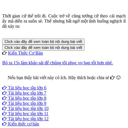
Thời gian cứ thế trôi đi. Cuộc trở về cũng tưởng cứ theo cái mạch
ấy mà diễn ra suôn sẻ. Thế nhưng bất ngờ một tình huống nghịch lí
đã xảy ra:
Click vào đây để xem toàn bộ nội dung bài viết
Click vào đây để xem toàn bộ nội dung bài viết
Kiến Thức Cơ Bản
Bỏ ra 15s làm khảo sát để chúng tôi phục vụ bạn tốt hơn nhé.
Nếu bạn thấy bài viết này có ích. Hãy thích hoặc chia sẻ
🙂
Facebook
Google+
Twitter
Tài liệu học tập lớp 6
Tài liệu học tập lớp 7
Tài liệu học tập lớp 8
Tài liệu học tập lớp 9
Tài liệu học tập lớp 10
Tài liệu học tập lớp 11
Tài liệu học tập lớp 12
Kiến thức cơ bản