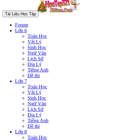
Tài Liệu Học Tập
Forum
Lớp 6
Toán Học
Vật Lý
Sinh Học
Ngữ Văn
Lịch Sử
Địa Lý
Tiếng Anh
Đề thi
Lớp 7
Toán Học
Vật Lý
Sinh Học
Ngữ Văn
Lịch Sử
Địa Lý
Tiếng Anh
Đề thi
Lớp 8
Toán Học