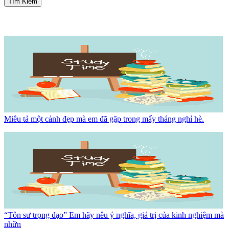
Tìm Kiếm
Miêu tả một cảnh đẹp mà em đã gặp trong mấy tháng nghỉ hè.
“Tôn sư trọng đạo” Em hãy nêu ý nghĩa, giá trị của kinh nghiệm mà
nhữn