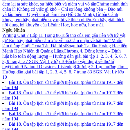
đem lại ta sức khỏe, sự hiểu biết và niềm vui vô tận
Chứng minh tính
chân lí: Không có việc gì khó – Chỉ sợ lòng không bền – Đào núi
và lấp biển – Quyết chí ắt làm nên (Hồ Chí Minh).
Từ bài Cảnh
khuya, em hãy phát biểu suy nghĩ về thiên nhiên.
Em hãy giải thích
nội dung lời khuyên của Lênin: Học, học nữa, học mãi.
Ngẫu Nhiên
Writing Unit 7 Lớp 11 Trang 86
Tuổi thơ của em gắn liền với kỷ vật
gì? Em hãy phát biểu cảm xúc về nó.
Cảm nhận về bài thơ “Muốn
làm thằng Cuội ” của Tản Đà thi sĩ
Soạn bài: Tại lầu Hoàng Hạc tiễn
Mạnh Hạo Nhiên đi Quảng Lăng
Chương 4. Động lượng – Định
luật bảo toàn động lượng – Hướng dẫn giải bài tập 1, 2, 3, 4, 5, 6, 7,
8, 9 trang 127 SGK Vật Lý lớp 10
Bài tập vận dụng về thơ tứ
tuyệt
Unit 9 Natural Disasters: Listening
Chương 2. Lực hướng tâm –
Hướng dẫn giải bài tập 1, 2, 3, 4, 5, 6, 7 trang 83 SGK Vật Lý lớp
10
Bài 18. Ôn tập lịch sử thế giới hiện đại (phần từ năm 1917 đến
năm 194
Bài 18. Ôn tập lịch sử thế giới hiện đại (phần từ năm 1917 đến
năm 194
Bài 18. Ôn tập lịch sử thế giới hiện đại (phần từ năm 1917 đến
năm 194
Bài 18. Ôn tập lịch sử thế giới hiện đại (phần từ năm 1917 đến
năm 194
Bài 18. Ôn tập lịch sử thế giới hiện đại (phần từ năm 1917 đến
năm 194