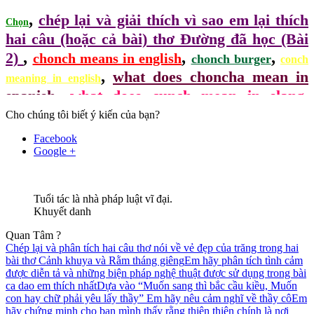
,
chép lại và giải thích vì sao em lại thích
Chọn
hai câu (hoặc cả bài) thơ Đường đã học (Bài
,
,
,
2)
chonch means in english
chonch burger
conch
,
what does choncha mean in
meaning in english
,
,
spanish
what does cunch mean in slang
,
,
,
Cho chúng tôi biết ý kiến của bạn?
chonchis
choncho
conch definition
Facebook
Google +
Tuổi tác là nhà pháp luật vĩ đại.
Khuyết danh
Quan Tâm ?
Chép lại và phân tích hai câu thơ nói về vẻ đẹp của trăng trong hai
bài thơ Cảnh khuya và Rằm tháng giêng
Em hãy phân tích tình cảm
được diễn tả và những biện pháp nghệ thuật được sử dụng trong bài
ca dao em thích nhất
Dựa vào “Muốn sang thì bắc cầu kiều, Muốn
con hay chữ phải yêu lấy thầy” Em hãy nêu cảm nghĩ về thầy cô
Em
hãy chứng minh cho bạn mình thấy rằng thiên thiên chính là nơi