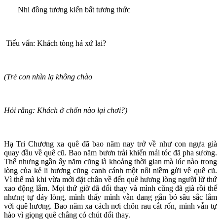
Nhi đồng tương kiến bất tương thức
Tiếu vấn: Khách tòng há xứ lai?
(Trẻ con nhìn lạ không chào
Hỏi rằng: Khách ở chốn nào lại chơi?)
Hạ Tri Chương xa quê đã bao năm nay trở về như con ngựa già
quay đầu về quê cũ. Bao năm bươn trải khiến mái tóc đã pha sương.
Thế nhưng ngần ấy năm cũng là khoảng thời gian mà lúc nào trong
lòng của kẻ li hương cũng canh cánh một nỗi niềm gửi về quê cũ.
Vì thế mà khi vừa mới đặt chân về đến quê hương lòng người lữ thứ
xao động lắm. Mọi thứ giờ đã đổi thay và mình cũng đã già rồi thế
nhưng tự đáy lòng, mình thấy mình vẫn đang gắn bó sâu sắc lắm
với quê hương. Bao năm xa cách nơi chôn rau cắt rốn, mình vẫn tự
hào vì giọng quê chẳng có chút đổi thay.