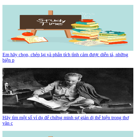
Em hãy chọn, chép lại và phân tích tình cảm được diễn tả, những
biện p
Hãy tìm một số ví dụ để chứng minh sự giản dị thể hiện trong thơ
văn c