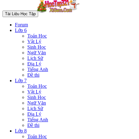
Tài Liệu Học Tập
Forum
Lớp 6
Toán Học
Vật Lý
Sinh Học
Ngữ Văn
Lịch Sử
Địa Lý
Tiếng Anh
Đề thi
Lớp 7
Toán Học
Vật Lý
Sinh Học
Ngữ Văn
Lịch Sử
Địa Lý
Tiếng Anh
Đề thi
Lớp 8
Toán Học