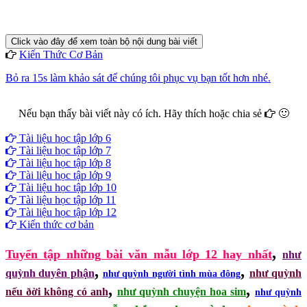
Click vào đây để xem toàn bộ nội dung bài viết
Kiến Thức Cơ Bản
Bỏ ra 15s làm khảo sát để chúng tôi phục vụ bạn tốt hơn nhé.
Nếu bạn thấy bài viết này có ích. Hãy thích hoặc chia sẻ
🙂
Facebook
Google+
Twitter
Tài liệu học tập lớp 6
Tài liệu học tập lớp 7
Tài liệu học tập lớp 8
Tài liệu học tập lớp 9
Tài liệu học tập lớp 10
Tài liệu học tập lớp 11
Tài liệu học tập lớp 12
Kiến thức cơ bản
,
Tuyển tập những bài văn mẫu lớp 12 hay nhất
như
,
,
quỳnh duyên phận
như quỳnh
như quỳnh người tình mùa đông
,
,
nếu ðời không có anh
như quỳnh chuyện hoa sim
như quỳnh