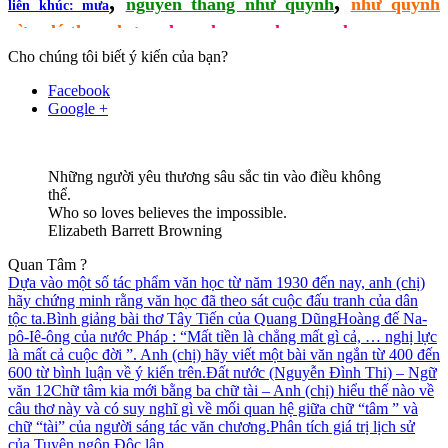
,
,
nguyễn thắng như quỳnh
như quỳnh
liên khúc: mưa
,
,
rừng lá thay chưa
nhac nhu quynh quang le
Cho chúng tôi biết ý kiến của bạn?
Facebook
Google +
Những người yêu thương sâu sắc tin vào điều không
thể.
Who so loves believes the impossible.
Elizabeth Barrett Browning
Quan Tâm ?
Dựa vào một số tác phẩm văn học từ năm 1930 đến nay, anh (chị)
hãy chứng minh rằng văn học đã theo sát cuộc đấu tranh của dân
tộc ta.
Bình giảng bài thơ Tây Tiến của Quang Dũng
Hoàng đế Na-
pô-Iê-ông của nước Pháp : “Mất tiền là chẳng mất gì cả, … nghị lực
là mất cả cuộc đời ”. Anh (chị) hãy viết một bài văn ngắn từ 400 đến
600 từ bình luận về ý kiến trên.
Đất nước (Nguyễn Đình Thi) – Ngữ
văn 12
Chữ tâm kia mới bằng ba chữ tài – Anh (chị) hiểu thế nào về
câu thơ này và có suy nghĩ gì về mối quan hệ giữa chữ “tâm ” và
chữ “tài” của người sáng tác văn chương.
Phân tích giá trị lịch sử
của Tuyên ngôn Độc lập