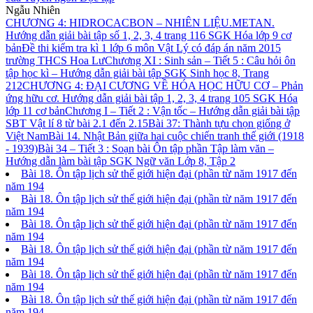
Ngẫu Nhiên
CHƯƠNG 4: HIDROCACBON – NHIÊN LIỆU.METAN.
Hướng dẫn giải bài tập số 1, 2, 3, 4 trang 116 SGK Hóa lớp 9 cơ
bản
Đề thi kiểm tra kì 1 lớp 6 môn Vật Lý có đáp án năm 2015
trường THCS Hoa Lư
Chương XI : Sinh sản – Tiết 5 : Câu hỏi ôn
tập học kì – Hướng dẫn giải bài tập SGK Sinh học 8, Trang
212
CHƯƠNG 4: ĐẠI CƯƠNG VỀ HÓA HỌC HỮU CƠ – Phản
ứng hữu cơ. Hướng dẫn giải bài tập 1, 2, 3, 4 trang 105 SGK Hóa
lớp 11 cơ bản
Chương I – Tiết 2 : Vận tốc – Hướng dẫn giải bài tập
SBT Vật lí 8 từ bài 2.1 đến 2.15
Bài 37: Thành tựu chọn giống ở
Việt Nam
Bài 14. Nhật Bản giữa hai cuộc chiến tranh thế giới (1918
- 1939)
Bài 34 – Tiết 3 : Soạn bài Ôn tập phần Tập làm văn –
Hướng dẫn làm bài tập SGK Ngữ văn Lớp 8, Tập 2
Bài 18. Ôn tập lịch sử thế giới hiện đại (phần từ năm 1917 đến
năm 194
Bài 18. Ôn tập lịch sử thế giới hiện đại (phần từ năm 1917 đến
năm 194
Bài 18. Ôn tập lịch sử thế giới hiện đại (phần từ năm 1917 đến
năm 194
Bài 18. Ôn tập lịch sử thế giới hiện đại (phần từ năm 1917 đến
năm 194
Bài 18. Ôn tập lịch sử thế giới hiện đại (phần từ năm 1917 đến
năm 194
Bài 18. Ôn tập lịch sử thế giới hiện đại (phần từ năm 1917 đến
năm 194