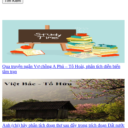
Tìm Kiếm
Qua truyện ngắn Vợ chồng A Phủ – Tô Hoài, phân tích diễn biến
tâm trạn
Anh (chị) hãy phân tích đoạn thơ sau đây trong trích đoạn Đất nước