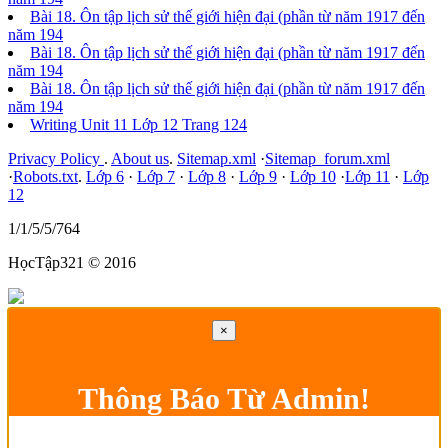
Bài 18. Ôn tập lịch sử thế giới hiện đại (phần từ năm 1917 đến
năm 194
Bài 18. Ôn tập lịch sử thế giới hiện đại (phần từ năm 1917 đến
năm 194
Bài 18. Ôn tập lịch sử thế giới hiện đại (phần từ năm 1917 đến
năm 194
Writing Unit 11 Lớp 12 Trang 124
Privacy Policy
.
About us
.
Sitemap.xml
·
Sitemap_forum.xml
·
Robots.txt
.
Lớp 6
·
Lớp 7
·
Lớp 8
·
Lớp 9
·
Lớp 10
·
Lớp 11
·
Lớp
12
1/1/5/5/764
HọcTập321 © 2016
×
Thông Báo Từ Admin!