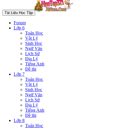
Tài Liệu Học Tập
Forum
Lớp 6
Toán Học
Vật Lý
Sinh Học
Ngữ Văn
Lịch Sử
Địa Lý
Tiếng Anh
Đề thi
Lớp 7
Toán Học
Vật Lý
Sinh Học
Ngữ Văn
Lịch Sử
Địa Lý
Tiếng Anh
Đề thi
Lớp 8
Toán Học