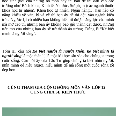
học sinh giỏi của những bộ môn này thì bạn dễ thi đậu vào các
trường như Bách khoa, Kinh tế. Y dược, Sư phạm (các ngành thuộc
khoa học tự nhiên), Khoa học tự nhiên, Ngân hàng… hạn nào có
năng khiếu về văn, lý và vẽ thì bạn ấy dễ thi đậu vào ngành kiến
trúc. Ngược lại có nhiều bạn không hiểu rõ được năng lực của mình
mà mơ cao thì những bạn ấy không bao giờ thành đạt được, những
ước mơ của những bạn ấy sẽ trở thành áo tưởng. Đúng là “Kẻ biết
mình là người sáng”.
Tóm lại, câu nói
Kẻ biết người là người khôn, kẻ biết mình là
người sáng
là một chân lí, là một bài học sâu sắc cho chúng ta trong
cuộc sống. Câu nói ấy của Lão Tử giúp chúng ta biết nhìn người,
nhìn mình để hiểu người, hiểu mình để mà sống một cuộc sống tốt
đẹp hơn.
CÙNG THAM GIA CỘNG ĐỒNG MÔN VĂN LỚP 12 –
CÙNG CHIA SẺ KIẾN THỨC