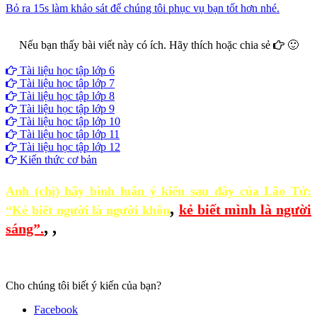
Bỏ ra 15s làm khảo sát để chúng tôi phục vụ bạn tốt hơn nhé.
Nếu bạn thấy bài viết này có ích. Hãy thích hoặc chia sẻ
🙂
Facebook
Google+
Twitter
Tài liệu học tập lớp 6
Tài liệu học tập lớp 7
Tài liệu học tập lớp 8
Tài liệu học tập lớp 9
Tài liệu học tập lớp 10
Tài liệu học tập lớp 11
Tài liệu học tập lớp 12
Kiến thức cơ bản
Anh (chị) hãy bình luận ý kiến sau đây của Lão Tử:
,
kẻ biết mình là người
“Kẻ biết người là người khôn
,
,
sáng”.
Cho chúng tôi biết ý kiến của bạn?
Facebook