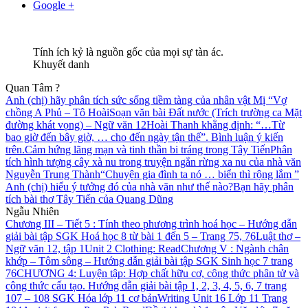
Google +
Tính ích kỷ là nguồn gốc của mọi sự tàn ác.
Khuyết danh
Quan Tâm ?
Anh (chị) hãy phân tích sức sống tiềm tàng của nhân vật Mị “Vợ
chồng A Phủ – Tô Hoài
Soạn văn bài Đất nước (Trích trường ca Mặt
đường khát vọng) – Ngữ văn 12
Hoài Thanh khẳng định: “…Từ
bao giờ đến bây giờ, … cho đến ngày tận thế”. Bình luận ý kiến
trên.
Cảm hứng lãng mạn và tinh thần bi tráng trong Tây Tiến
Phân
tích hình tượng cây xà nu trong truyện ngắn rừng xa nu của nhà văn
Nguyễn Trung Thành
“Chuyện gia đình ta nó … biển thì rộng lắm ”
Anh (chị) hiểu ý tưởng đó của nhà văn như thế nào?
Bạn hãy phân
tích bài thơ Tây Tiến của Quang Dũng
Ngẫu Nhiên
Chương III – Tiết 5 : Tính theo phương trình hoá học – Hướng dẫn
giải bài tập SGK Hoá học 8 từ bài 1 đến 5 – Trang 75, 76
Luật thơ –
Ngữ văn 12, tập 1
Unit 2 Clothing: Read
Chương V : Ngành chân
khớp – Tôm sông – Hướng dẫn giải bài tập SGK Sinh học 7 trang
76
CHƯƠNG 4: Luyện tập: Hợp chất hữu cơ, công thức phân tử và
công thức cấu tạo. Hướng dẫn giải bài tập 1, 2, 3, 4, 5, 6, 7 trang
107 – 108 SGK Hóa lớp 11 cơ bản
Writing Unit 16 Lớp 11 Trang