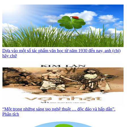
Dựa vào một số tác phẩm văn học từ năm 1930 đến nay, anh (chị)
hãy chứ
“Một trong những sáng tạo nghệ thuật … độc đáo và hấp dẫn”.
Phân tích