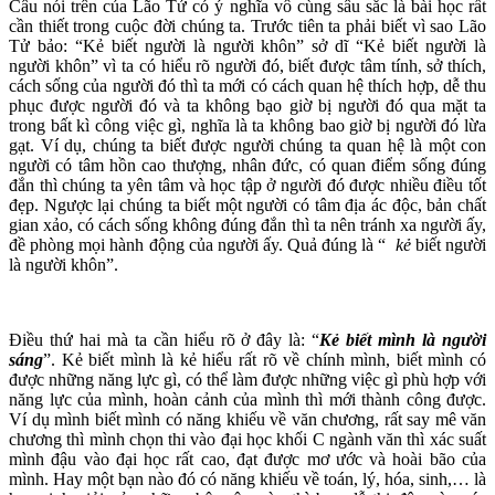
Câu nói trên của Lão Tử có ý nghĩa vô cùng sâu sắc là bài học rất
cần thiết trong cuộc đời chúng ta. Trước tiên ta phải biết vì sao Lão
Tử bảo: “Kẻ biết người là người khôn” sở dĩ “Kẻ biết người là
người khôn” vì ta có hiểu rõ người đó, biết được tâm tính, sở thích,
cách sống của người đó thì ta mới có cách quan hệ thích hợp, dễ thu
phục được người đó và ta không bạo giờ bị người đó qua mặt ta
trong bất kì công việc gì, nghĩa là ta không bao giờ bị người đó lừa
gạt. Ví dụ, chúng ta biết được người chúng ta quan hệ là một con
người có tâm hồn cao thượng, nhân đức, có quan điểm sống đúng
đắn thì chúng ta yên tâm và học tập ở người đó được nhiều điều tốt
đẹp. Ngược lại chúng ta biết một người có tâm địa ác độc, bản chất
gian xảo, có cách sống không đúng đắn thì ta nên tránh xa người ấy,
đề phòng mọi hành động của người ấy. Quả đúng là “
kẻ
biết người
là người khôn”.
Điều thứ hai mà ta cần hiểu rõ ở đây là: “
Kẻ biết mình là người
sáng
”. Kẻ biết mình là kẻ hiểu rất rõ về chính mình, biết mình có
được những năng lực gì, có thể làm được những việc gì phù hợp với
năng lực của mình, hoàn cảnh của mình thì mới thành công được.
Ví dụ mình biết mình có năng khiếu về văn chương, rất say mê văn
chương thì mình chọn thi vào đại học khối C ngành văn thì xác suất
mình đậu vào đại học rất cao, đạt được mơ ước và hoài bão của
mình. Hay một bạn nào đó có năng khiếu về toán, lý, hóa, sinh,… là