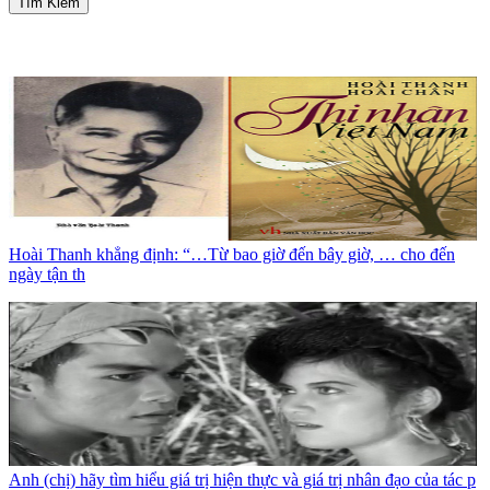
Tìm Kiếm
Hoài Thanh khẳng định: “…Từ bao giờ đến bây giờ, … cho đến
ngày tận th
Anh (chị) hãy tìm hiểu giá trị hiện thực và giá trị nhân đạo của tác p