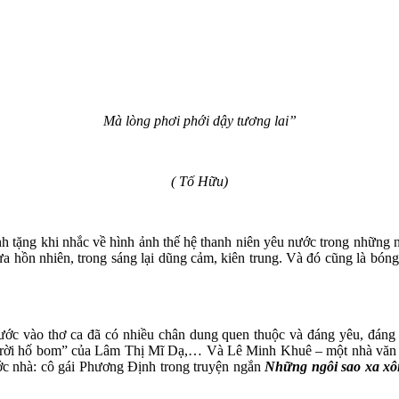
Mà lòng phơi phới dậy tương lai”
( Tố Hữu)
h tặng khi nhắc về hình ảnh thế hệ thanh niên yêu nước trong nhữn
a hồn nhiên, trong sáng lại dũng cảm, kiên trung. Và đó cũng là bó
c vào thơ ca đã có nhiều chân dung quen thuộc và đáng yêu, đáng cả
ời hố bom” của Lâm Thị Mĩ Dạ,… Và Lê Minh Khuê – một nhà văn thuộ
c nhà: cô gái Phương Định trong truyện ngắn
Những ngôi sao xa xô