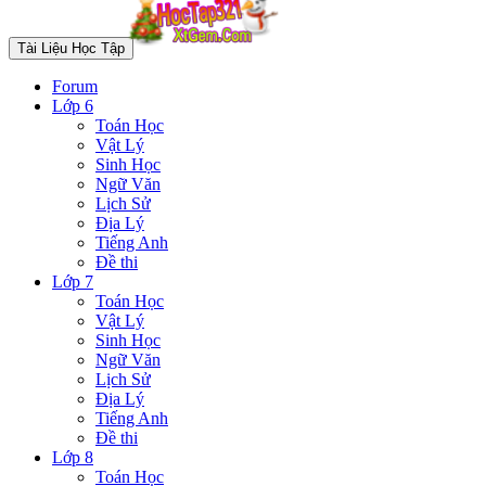
Tài Liệu Học Tập
Forum
Lớp 6
Toán Học
Vật Lý
Sinh Học
Ngữ Văn
Lịch Sử
Địa Lý
Tiếng Anh
Đề thi
Lớp 7
Toán Học
Vật Lý
Sinh Học
Ngữ Văn
Lịch Sử
Địa Lý
Tiếng Anh
Đề thi
Lớp 8
Toán Học