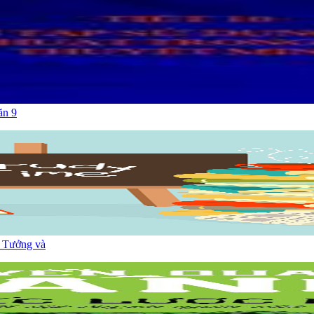
ăn 9
y Tưởng và