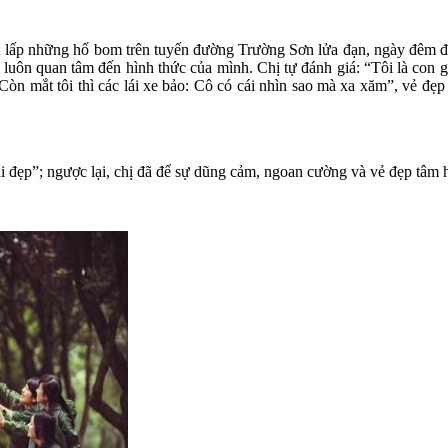
n lấp những hố bom trên tuyến đường Trường Sơn lửa đạn, ngày đêm đ
à luôn quan tâm đến hình thức của mình. Chị tự đánh giá: “Tôi là con g
Còn mắt tôi thì các lái xe bảo: Cô có cái nhìn sao mà xa xăm”, vẻ đẹp 
i đẹp”; ngược lại, chị đã để sự dũng cảm, ngoan cường và vẻ đẹp tâm 