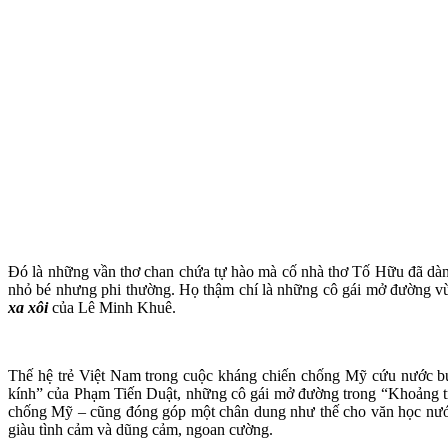
Đó là những vần thơ chan chứa tự hào mà cố nhà thơ Tố Hữu đã dàn
nhỏ bé nhưng phi thường. Họ thậm chí là những cô gái mở đường vừ
xa xôi
của Lê Minh Khuê.
Thế hệ trẻ Việt Nam trong cuộc kháng chiến chống Mỹ cứu nước bướ
kính” của Phạm Tiến Duật, những cô gái mở đường trong “Khoảng tr
chống Mỹ – cũng đóng góp một chân dung như thế cho văn học nướ
giàu tình cảm và dũng cảm, ngoan cường.