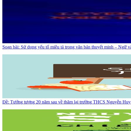
Soạn bài: Sử dụng yếu tố miêu tả trong văn bản thuyết minh – Ngữ v
Đề: Tưởng tượng 20 năm sau về thăm lại trường THCS Nguyễn Hu