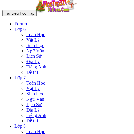
Tài Liệu Học Tập
Forum
Lớp 6
Toán Học
Vật Lý
Sinh Học
Ngữ Văn
Lịch Sử
Địa Lý
Tiếng Anh
Đề thi
Lớp 7
Toán Học
Vật Lý
Sinh Học
Ngữ Văn
Lịch Sử
Địa Lý
Tiếng Anh
Đề thi
Lớp 8
Toán Học