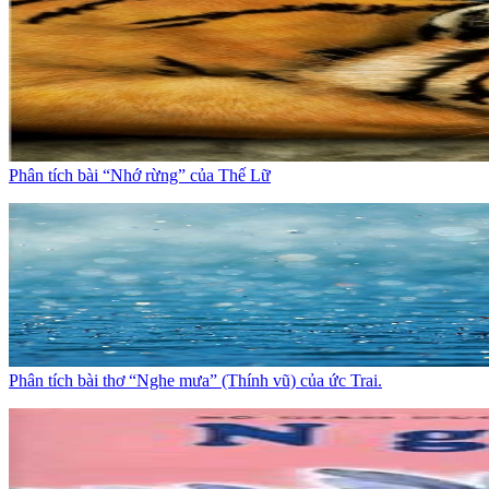
Phân tích bài “Nhớ rừng” của Thế Lữ
Phân tích bài thơ “Nghe mưa” (Thính vũ) của ức Trai.