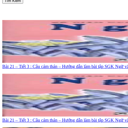
Tìm Kiếm
Bài 21 – Tiết 3 : Câu cảm thán – Hướng dẫn làm bài tập SGK Ngữ v
Bài 21 – Tiết 3 : Câu cảm thán – Hướng dẫn làm bài tập SGK Ngữ v