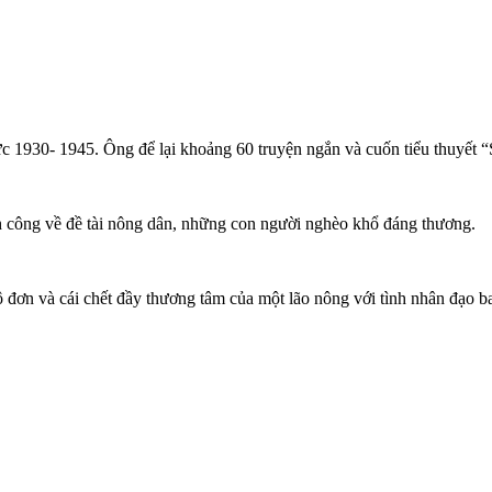
ực 1930- 1945. Ông để lại khoảng 60 truyện ngắn và cuốn tiểu thuyết 
ành công về đề tài nông dân, những con người nghèo khổ đáng thương.
 đơn và cái chết đầy thương tâm của một lão nông với tình nhân đạo ba