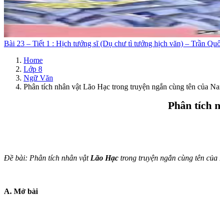
Bài 23 – Tiết 1 : Hịch tướng sĩ (Dụ chư tì tướng hịch văn) – Trần Qu
Home
Lớp 8
Ngữ Văn
Phân tích nhân vật Lão Hạc trong truyện ngắn cùng tên của 
Phân tích 
Đề bài: Phân tích nhân vật
Lão Hạc
trong truyện ngắn cùng tên của
A. Mở bài