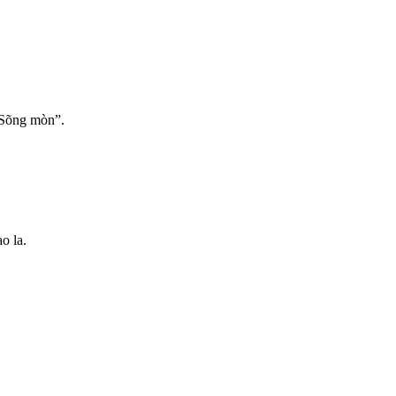
“Sõng mòn”.
o la.