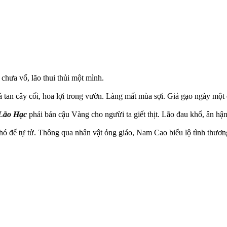
 chưa vổ, lão thui thủi một mình.
á tan cây cối, hoa lợi trong vườn. Làng mất mùa sợi. Giá gạo ngày một 
Lão Hạc
phải bán cậu Vàng cho ngưừi ta giết thịt. Lão đau khổ, ân hận
hó đế tự tử. Thông qua nhân vật ỏng giáo, Nam Cao biểu lộ tình thươn