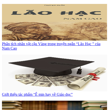
Phân tích nhân vật cậu Vàng trong truyện ngắn “Lão Hạc ” của
Nam Cao
Giới thiệu tác phẩm “Ê min hay về Giáo dục”