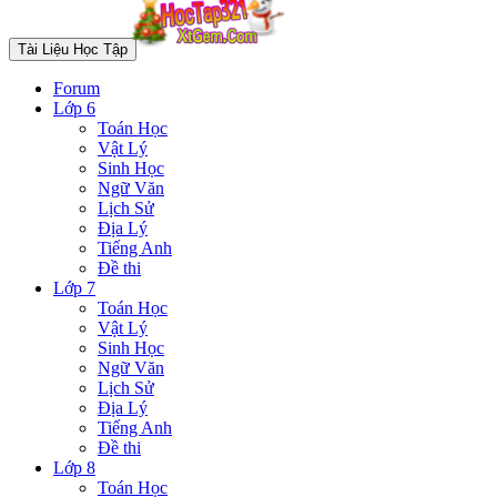
Tài Liệu Học Tập
Forum
Lớp 6
Toán Học
Vật Lý
Sinh Học
Ngữ Văn
Lịch Sử
Địa Lý
Tiếng Anh
Đề thi
Lớp 7
Toán Học
Vật Lý
Sinh Học
Ngữ Văn
Lịch Sử
Địa Lý
Tiếng Anh
Đề thi
Lớp 8
Toán Học