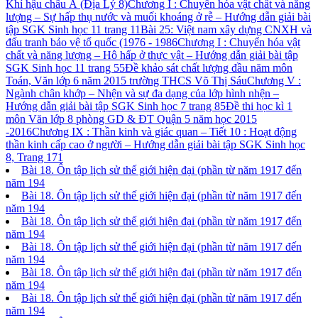
Khí hậu châu Á (Địa Lý 8)
Chương I : Chuyển hóa vật chất và năng
lượng – Sự hấp thụ nước và muối khoáng ở rễ – Hướng dẫn giải bài
tập SGK Sinh học 11 trang 11
Bài 25: Việt nam xây dựng CNXH và
đấu tranh bảo vệ tổ quốc (1976 - 1986
Chương I : Chuyển hóa vật
chất và năng lượng – Hô hấp ở thực vật – Hướng dẫn giải bài tập
SGK Sinh học 11 trang 55
Đề khảo sát chất lượng đầu năm môn
Toán, Văn lớp 6 năm 2015 trường THCS Võ Thị Sáu
Chương V :
Ngành chân khớp – Nhện và sự đa dạng của lớp hình nhện –
Hướng dẫn giải bài tập SGK Sinh học 7 trang 85
Đề thi học kì 1
môn Văn lớp 8 phòng GD & ĐT Quận 5 năm học 2015
-2016
Chương IX : Thần kinh và giác quan – Tiết 10 : Hoạt động
thần kinh cấp cao ở người – Hướng dẫn giải bài tập SGK Sinh học
8, Trang 171
Bài 18. Ôn tập lịch sử thế giới hiện đại (phần từ năm 1917 đến
năm 194
Bài 18. Ôn tập lịch sử thế giới hiện đại (phần từ năm 1917 đến
năm 194
Bài 18. Ôn tập lịch sử thế giới hiện đại (phần từ năm 1917 đến
năm 194
Bài 18. Ôn tập lịch sử thế giới hiện đại (phần từ năm 1917 đến
năm 194
Bài 18. Ôn tập lịch sử thế giới hiện đại (phần từ năm 1917 đến
năm 194
Bài 18. Ôn tập lịch sử thế giới hiện đại (phần từ năm 1917 đến
năm 194