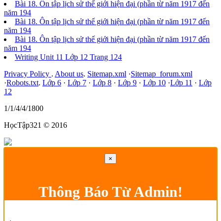
Bài 18. Ôn tập lịch sử thế giới hiện đại (phần từ năm 1917 đến
năm 194
Bài 18. Ôn tập lịch sử thế giới hiện đại (phần từ năm 1917 đến
năm 194
Bài 18. Ôn tập lịch sử thế giới hiện đại (phần từ năm 1917 đến
năm 194
Writing Unit 11 Lớp 12 Trang 124
Privacy Policy
.
About us
.
Sitemap.xml
·
Sitemap_forum.xml
·
Robots.txt
.
Lớp 6
·
Lớp 7
·
Lớp 8
·
Lớp 9
·
Lớp 10
·
Lớp 11
·
Lớp
12
1/1/4/4/1800
HọcTập321 © 2016
×
Thông Báo Từ Admin!