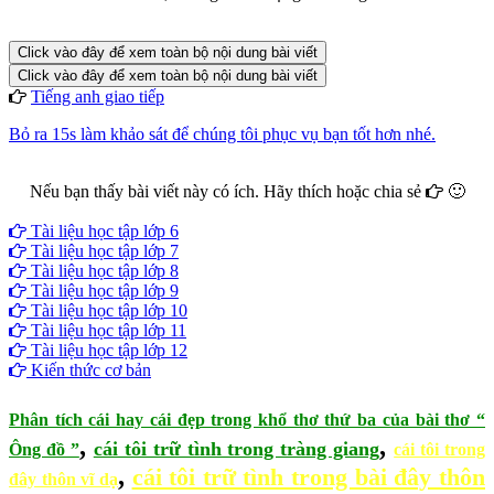
Click vào đây để xem toàn bộ nội dung bài viết
Click vào đây để xem toàn bộ nội dung bài viết
Tiếng anh giao tiếp
Bỏ ra 15s làm khảo sát để chúng tôi phục vụ bạn tốt hơn nhé.
Nếu bạn thấy bài viết này có ích. Hãy thích hoặc chia sẻ
🙂
Facebook
Google+
Twitter
Tài liệu học tập lớp 6
Tài liệu học tập lớp 7
Tài liệu học tập lớp 8
Tài liệu học tập lớp 9
Tài liệu học tập lớp 10
Tài liệu học tập lớp 11
Tài liệu học tập lớp 12
Kiến thức cơ bản
Phân tích cái hay cái đẹp trong khổ thơ thứ ba của bài thơ “
,
,
cái tôi trữ tình trong tràng giang
Ông đồ ”
cái tôi trong
,
cái tôi trữ tình trong bài đây thôn
đây thôn vĩ dạ