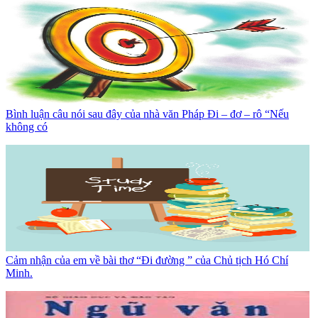
Bình luận câu nói sau đây của nhà văn Pháp Đi – đơ – rô “Nếu
không có
Cảm nhận của em về bài thơ “Đi đường ” của Chủ tịch Hó Chí
Minh.