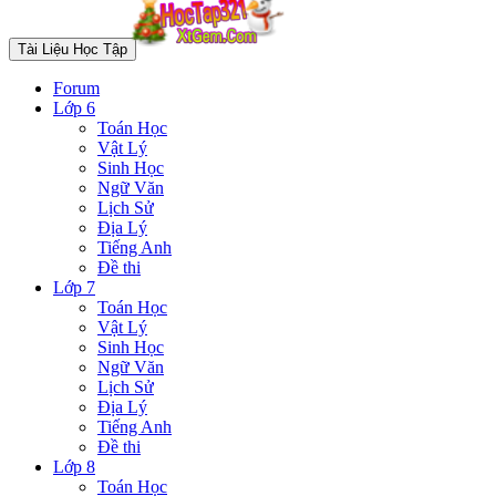
Tài Liệu Học Tập
Forum
Lớp 6
Toán Học
Vật Lý
Sinh Học
Ngữ Văn
Lịch Sử
Địa Lý
Tiếng Anh
Đề thi
Lớp 7
Toán Học
Vật Lý
Sinh Học
Ngữ Văn
Lịch Sử
Địa Lý
Tiếng Anh
Đề thi
Lớp 8
Toán Học