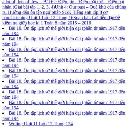
a lot of, lots of, few ...
Bài 62: Điện gió – Điện mặt trời – Điện hạt
nhân (Giải bài tập 1, 2, 3, 4)
Unit 4: Our past – Quá khứ của chúng
ta. Hướng dẫn ôn tập ngữ pháp SGK Tiếng anh lớp 8 cơ
bản.
Listening Unit 1 Lớp 12 Trang 16
Soạn bài: Lời tiễn dặn
Đề
kiểm tra giữa học kì 1 Toán 8 năm 2015 – 2016
Bài 18. Ôn tập lịch sử thế giới hiện đại (phần từ năm 1917 đến
năm 194
Bài 18. Ôn tập lịch sử thế giới hiện đại (phần từ năm 1917 đến
năm 194
Bài 18. Ôn tập lịch sử thế giới hiện đại (phần từ năm 1917 đến
năm 194
Bài 18. Ôn tập lịch sử thế giới hiện đại (phần từ năm 1917 đến
năm 194
Bài 18. Ôn tập lịch sử thế giới hiện đại (phần từ năm 1917 đến
năm 194
Bài 18. Ôn tập lịch sử thế giới hiện đại (phần từ năm 1917 đến
năm 194
Bài 18. Ôn tập lịch sử thế giới hiện đại (phần từ năm 1917 đến
năm 194
Bài 18. Ôn tập lịch sử thế giới hiện đại (phần từ năm 1917 đến
năm 194
Bài 18. Ôn tập lịch sử thế giới hiện đại (phần từ năm 1917 đến
năm 194
Writing Unit 11 Lớp 12 Trang 124