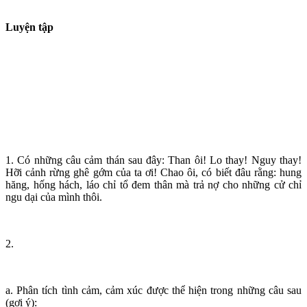
Luyện tập
1. Có những câu cảm thán sau đây: Than ôi! Lo thay! Nguy thay!
Hỡi cảnh rừng ghê gớm của ta ơi! Chao ôi, có biết đâu rằng: hung
hăng, hống hách, láo chỉ tổ đem thân mà trả nợ cho những cử chỉ
ngu dại của mình thôi.
2.
a. Phân tích tình cảm, cảm xúc được thể hiện trong những câu sau
(gợi ý):