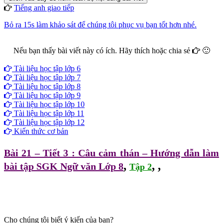
Tiếng anh giao tiếp
Bỏ ra 15s làm khảo sát để chúng tôi phục vụ bạn tốt hơn nhé.
Nếu bạn thấy bài viết này có ích. Hãy thích hoặc chia sẻ
🙂
Facebook
Google+
Twitter
Tài liệu học tập lớp 6
Tài liệu học tập lớp 7
Tài liệu học tập lớp 8
Tài liệu học tập lớp 9
Tài liệu học tập lớp 10
Tài liệu học tập lớp 11
Tài liệu học tập lớp 12
Kiến thức cơ bản
Bài 21 – Tiết 3 : Câu cảm thán – Hướng dẫn làm
,
,
,
bài tập SGK Ngữ văn Lớp 8
Tập 2
Cho chúng tôi biết ý kiến của bạn?