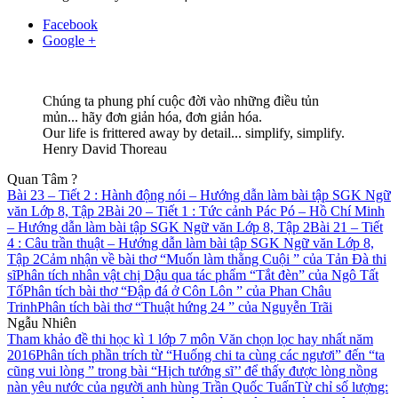
Facebook
Google +
Chúng ta phung phí cuộc đời vào những điều tủn
mủn... hãy đơn giản hóa, đơn giản hóa.
Our life is frittered away by detail... simplify, simplify.
Henry David Thoreau
Quan Tâm ?
Bài 23 – Tiết 2 : Hành động nói – Hướng dẫn làm bài tập SGK Ngữ
văn Lớp 8, Tập 2
Bài 20 – Tiết 1 : Tức cảnh Pác Pó – Hồ Chí Minh
– Hướng dẫn làm bài tập SGK Ngữ văn Lớp 8, Tập 2
Bài 21 – Tiết
4 : Câu trần thuật – Hướng dẫn làm bài tập SGK Ngữ văn Lớp 8,
Tập 2
Cảm nhận về bài thơ “Muốn làm thằng Cuội ” của Tản Đà thi
sĩ
Phân tích nhân vật chị Dậu qua tác phẩm “Tắt đèn” của Ngô Tất
Tố
Phân tích bài thơ “Đập đá ở Côn Lôn ” của Phan Châu
Trinh
Phân tích bài thơ “Thuật hứng 24 ” của Nguyễn Trãi
Ngẫu Nhiên
Tham khảo đề thi học kì 1 lớp 7 môn Văn chọn lọc hay nhất năm
2016
Phân tích phần trích từ “Huống chi ta cùng các ngươi” đến “ta
cũng vui lòng ” trong bài “Hịch tướng sĩ’’ để thấy được lòng nồng
nàn yêu nước của người anh hùng Trần Quốc Tuấn
Từ chỉ số lượng: