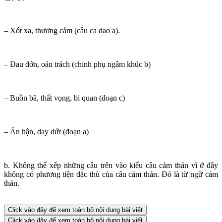
– Xót xa, thương cảm (câu ca dao a).
– Đau đớn, oán trách (chinh phụ ngâm khúc b)
– Buồn bã, thất vọng, bi quan (đoạn c)
– Ân hận, day dứt (đoạn a)
b. Không thể xếp những câu trên vào kiểu câu cảm thán vì ở đây
không có phương tiện đặc thù của câu cảm thán. Đó là từ ngữ cảm
thán.
Click vào đây để xem toàn bộ nội dung bài viết
Click vào đây để xem toàn bộ nội dung bài viết