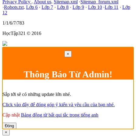
Privacy Policy
.
About us
.
Sitemap.xml
·
Sitemap_forum.xml
·
Robots.txt
.
Lớp 6
·
Lớp 7
·
Lớp 8
·
Lớp 9
·
Lớp 10
·
Lớp 11
·
Lớp
12
1/1/6/7/783
HọcTập321 © 2016
×
Thông Báo Từ Admin!
Sắp tới sẽ có những update lớn nhé.
Click vào đây để đóng góp ý kiến và yêu cầu của bạn nhé.
Cập nhật
Bảng động từ bất qui tắc trong tiếng anh
Đóng
×