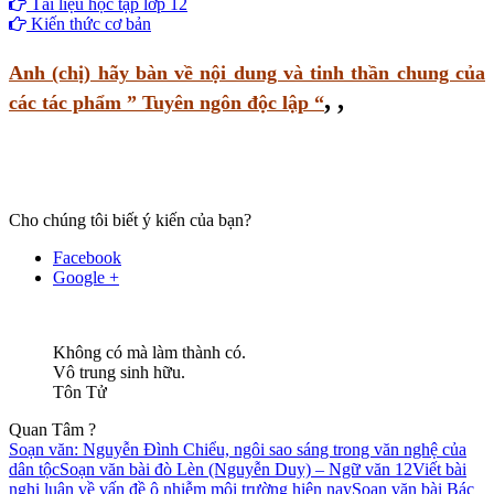
Tài liệu học tập lớp 12
Kiến thức cơ bản
Anh (chị) hãy bàn về nội dung và tinh thần chung của
,
,
các tác phẩm ” Tuyên ngôn độc lập “
Cho chúng tôi biết ý kiến của bạn?
Facebook
Google +
Không có mà làm thành có.
Vô trung sinh hữu.
Tôn Tử
Quan Tâm ?
Soạn văn: Nguyễn Đình Chiểu, ngôi sao sáng trong văn nghệ của
dân tộc
Soạn văn bài đò Lèn (Nguyễn Duy) – Ngữ văn 12
Viết bài
nghị luận về vấn đề ô nhiễm môi trường hiện nay
Soạn văn bài Bác