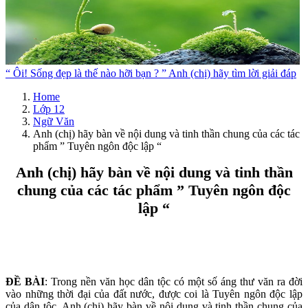
“ Ôi! Sống đẹp là thế nào hỡi bạn ? ” Anh (chị) hãy tìm lời giải đáp
Home
Lớp 12
Ngữ Văn
Anh (chị) hãy bàn về nội dung và tinh thần chung của các tác
phẩm ” Tuyên ngôn độc lập “
Anh (chị) hãy bàn về nội dung và tinh thần
chung của các tác phẩm ” Tuyên ngôn độc
lập “
ĐỀ BÀI
: Trong nền văn học dân tộc có một số áng thư văn ra đời
vào những thời đại của đất nước, được coi là Tuyên ngôn độc lập
của dân tộc. Anh (chị) hãy bàn về nội dung và tinh thần chung của