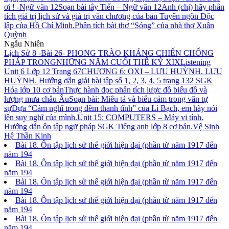
ơi ! -Ngữ văn 12
Soạn bài tây Tiến – Ngữ văn 12
Anh (chị) hãy phân
tích giá trị lịch sử và giá trị văn chương của bản Tuyên ngôn Độc
lập của Hồ Chí Minh.
Phân tích bài thơ “Sóng” của nhà thơ Xuân
Quỳnh
Ngẫu Nhiên
Lịch Sử 8 -Bài 26- PHONG TRÀO KHÁNG CHIẾN CHỐNG
PHÁP TRONGNHỮNG NĂM CUỐI THẾ KỶ XIX
Listening
Unit 6 Lớp 12 Trang 67
CHƯƠNG 6: OXI – LƯU HUỲNH. LƯU
HUỲNH. Hướng dẫn giải bài tập số 1, 2, 3, 4, 5 trang 132 SGK
Hóa lớp 10 cơ bản
Thực hành đọc phân tích lược đồ biểu đồ và
lượng mưa châu Âu
Soạn bài: Miêu tả và biểu cảm trong văn tự
sự
Dựa “Cảm nghĩ trong đêm thanh tĩnh” của Lí Bạch, em hãy nói
lên suy nghĩ của mình.
Unit 15: COMPUTERS – Máy vi tính.
Hướng dẫn ôn tập ngữ pháp SGK Tiếng anh lớp 8 cơ bản.
Vệ Sinh
Hệ Thần Kinh
Bài 18. Ôn tập lịch sử thế giới hiện đại (phần từ năm 1917 đến
năm 194
Bài 18. Ôn tập lịch sử thế giới hiện đại (phần từ năm 1917 đến
năm 194
Bài 18. Ôn tập lịch sử thế giới hiện đại (phần từ năm 1917 đến
năm 194
Bài 18. Ôn tập lịch sử thế giới hiện đại (phần từ năm 1917 đến
năm 194
Bài 18. Ôn tập lịch sử thế giới hiện đại (phần từ năm 1917 đến
năm 194