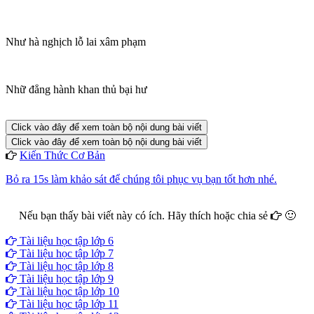
Như hà nghịch lỗ lai xâm phạm
Nhữ đẳng hành khan thủ bại hư
Click vào đây để xem toàn bộ nội dung bài viết
Click vào đây để xem toàn bộ nội dung bài viết
Kiến Thức Cơ Bản
Bỏ ra 15s làm khảo sát để chúng tôi phục vụ bạn tốt hơn nhé.
Nếu bạn thấy bài viết này có ích. Hãy thích hoặc chia sẻ
🙂
Facebook
Google+
Twitter
Tài liệu học tập lớp 6
Tài liệu học tập lớp 7
Tài liệu học tập lớp 8
Tài liệu học tập lớp 9
Tài liệu học tập lớp 10
Tài liệu học tập lớp 11