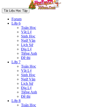
Tài Liệu Học Tập
Forum
Lớp 6
Toán Học
Vật Lý
Sinh Học
Ngữ Văn
Lịch Sử
Địa Lý
Tiếng Anh
Đề thi
Lớp 7
Toán Học
Vật Lý
Sinh Học
Ngữ Văn
Lịch Sử
Địa Lý
Tiếng Anh
Đề thi
Lớp 8
Toán Học