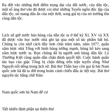
Ra đời vào những thời điểm trọng đại của đất nước, của dân tộc,
một số áng thơ văn đã được coi như những Tuyên ngôn độc lập của
dân tộc, nó mang dấu ấn của mội thời, song giá trị của nó trường tồn
cùng dân tộc.
Lịch sử giữ nước hào hùng của dân tộc ta ở thế kỷ XI, XV và XX
đã được văn học nước nhà ghi lại qua một số tác phẩm bất hủ.
Chúng ta còn nhớ cách đây hơn chín trăm năm, năm 1077, quân
xâm lược nhà Tống với binh hùng tướng mạnh, hùng hổ kéo sang
xâm lược nước ta. Bọn chúng đã bị người anh hùng dân lộc Lý
Thường Kiệt cùng quân dân chặn đánh quyết liệt. Cuộc hành quân
tàn bạo của giặc Tống bị chặn đứng trên trận tuyến sông Như
Nguyệt nổi tiếng trong lịch sử. Bài thơ Thần hay còn gọi là bài Nam
quốc sơn hà đã ra đời trong hoàn cảnh chiến đấu ác liệt này. Bài thơ
nguyên tác bằng chữ Hán:
Nam quốc sơn hà Nam đế cư
Tiệt nhiên định phận tại thiên thư