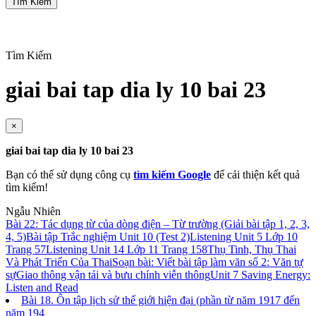
Tìm Kiếm
Tìm Kiếm
giai bai tap dia ly 10 bai 23
×
giai bai tap dia ly 10 bai 23
Bạn có thể sử dụng công cụ
tìm kiếm Google
để cải thiện kết quả
tìm kiếm!
Ngẫu Nhiên
Bài 22: Tác dụng từ của dòng điện – Từ trường (Giải bài tập 1, 2, 3,
4, 5)
Bài tập Trắc nghiệm Unit 10 (Test 2)
Listening Unit 5 Lớp 10
Trang 57
Listening Unit 14 Lớp 11 Trang 158
Thụ Tinh, Thụ Thai
Và Phát Triển Của Thai
Soạn bài: Viết bài tập làm văn số 2: Văn tự
sự
Giao thông vận tải và bưu chính viễn thông
Unit 7 Saving Energy:
Listen and Read
Bài 18. Ôn tập lịch sử thế giới hiện đại (phần từ năm 1917 đến
năm 194