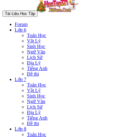
Tài Liệu Học Tập
Forum
Lớp 6
Toán Học
Vật Lý
Sinh Học
Ngữ Văn
Lịch Sử
Địa Lý
Tiếng Anh
Đề thi
Lớp 7
Toán Học
Vật Lý
Sinh Học
Ngữ Văn
Lịch Sử
Địa Lý
Tiếng Anh
Đề thi
Lớp 8
Toán Học