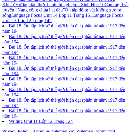
Khiển)
Hướng dẫn thực hành thí nghiệm - Sinh Học 10
Cảm nghĩ về
truyện “Nàng công chúa hạt đậu”
Ôn tập động vật không xương
sống
Language Focus Unit 14 Lớp 11 Trang 161
Language Focus
Unit 13 Lớp 12 Trang 145
Bài 18. Ôn tập lịch sử thế giới hiện đại (phần từ năm 1917 đến
năm 194
Bài 18. Ôn tập lịch sử thế giới hiện đại (phần từ năm 1917 đến
năm 194
Bài 18. Ôn tập lịch sử thế giới hiện đại (phần từ năm 1917 đến
năm 194
Bài 18. Ôn tập lịch sử thế giới hiện đại (phần từ năm 1917 đến
năm 194
Bài 18. Ôn tập lịch sử thế giới hiện đại (phần từ năm 1917 đến
năm 194
Bài 18. Ôn tập lịch sử thế giới hiện đại (phần từ năm 1917 đến
năm 194
Bài 18. Ôn tập lịch sử thế giới hiện đại (phần từ năm 1917 đến
năm 194
Bài 18. Ôn tập lịch sử thế giới hiện đại (phần từ năm 1917 đến
năm 194
Bài 18. Ôn tập lịch sử thế giới hiện đại (phần từ năm 1917 đến
năm 194
Writing Unit 11 Lớp 12 Trang 124
Privacy Policy
.
About us
.
Sitemap.xml
·
Sitemap_forum.xml