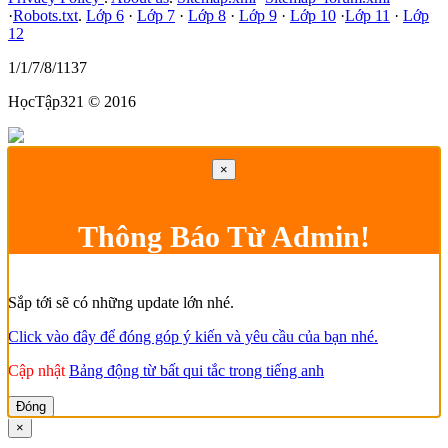
·
Robots.txt
.
Lớp 6
·
Lớp 7
·
Lớp 8
·
Lớp 9
·
Lớp 10
·
Lớp 11
·
Lớp
12
1/1/7/8/1137
HọcTập321 © 2016
×
Thông Báo Từ Admin!
Sắp tới sẽ có những update lớn nhé.
Click vào đây để đóng góp ý kiến và yêu cầu của bạn nhé.
Cập nhật
Bảng động từ bất qui tắc trong tiếng anh
Đóng
×