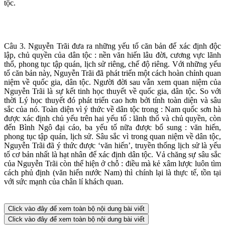
tộc.
Câu 3. Nguyễn Trãi đưa ra những yếu tố căn bản để xác định độc
lập, chủ quyền của dân tộc : nền văn hiến lâu đời, cương vực lãnh
thổ, phong tục tập quán, lịch sử riêng, chế độ riêng. Với những yếu
tố căn bản này, Nguyễn Trãi đã phát triển một cách hoàn chỉnh quan
niệm về quốc gia, dân tộc. Người đời sau vẫn xem quan niệm của
Nguyễn Trãi là sự kết tinh học thuyết về quốc gia, dân tộc. So với
thời Lý học thuyết đó phát triển cao hơn bởi tính toàn diện và sâu
sắc của nó. Toàn diện vì ý thức về dân tộc trong : Nam quốc sơn hà
được xác định chủ yếu trên hai yếu tố : lãnh thổ và chủ quyền, còn
đến Bình Ngô đại cáo, ba yếu tố nữa được bổ sung : văn hiến,
phong tục tập quán, lịch sử. Sâu sắc vì trong quan niệm về dân tộc,
Nguyễn Trãi đã ý thức được ‘văn hiến’, truyền thống lịch sử là yếu
tố cơ bản nhất là hạt nhân để xác định dân tộc. Vả chăng sự sâu sắc
của Nguyễn Trãi còn thể hiện ở chỗ : điều mà kẻ xâm lược luôn tìm
cách phủ định (văn hiến nước Nam) thì chính lại là thực tế, tồn tại
với sức mạnh của chân lí khách quan.
Click vào đây để xem toàn bộ nội dung bài viết
Click vào đây để xem toàn bộ nội dung bài viết