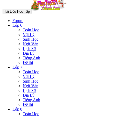
Tài Liệu Học Tập
Forum
Lớp 6
Toán Học
Vật Lý
Sinh Học
Ngữ Văn
Lịch Sử
Địa Lý
Tiếng Anh
Đề thi
Lớp 7
Toán Học
Vật Lý
Sinh Học
Ngữ Văn
Lịch Sử
Địa Lý
Tiếng Anh
Đề thi
Lớp 8
Toán Học