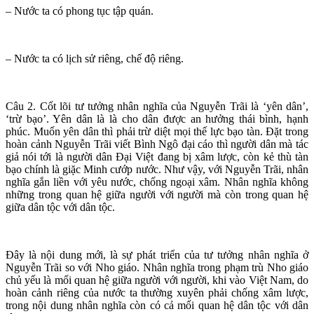
– Nước ta có phong tục tập quán.
– Nước ta có lịch sử riêng, chế độ riêng.
Câu 2. Cốt lõi tư tưởng nhân nghĩa của Nguyễn Trãi là ‘yên dân’,
‘trừ bạo’. Yên dân là là cho dân được an hưởng thái bình, hạnh
phúc. Muốn yên dân thì phải trừ diệt mọi thế lực bạo tàn. Đặt trong
hoàn cảnh Nguyễn Trãi viết Bình Ngô đại cáo thì người dân mà tác
giả nói tới là người dân Đại Việt đang bị xâm lược, còn kẻ thù tàn
bạo chính là giặc Minh cướp nước. Như vậy, với Nguyễn Trãi, nhân
nghĩa gắn liền với yêu nước, chống ngoại xâm. Nhân nghĩa không
những trong quan hệ giữa người với người mà còn trong quan hệ
giữa dân tộc với dân tộc.
Đây là nội dung mới, là sự phát triển của tư tưởng nhân nghĩa ở
Nguyễn Trãi so với Nho giáo. Nhân nghĩa trong phạm trù Nho giáo
chủ yếu là mối quan hệ giữa người với người, khi vào Việt Nam, do
hoàn cảnh riêng của nước ta thường xuyên phải chống xâm lược,
trong nội dung nhân nghĩa còn có cả mối quan hệ dân tộc với dân