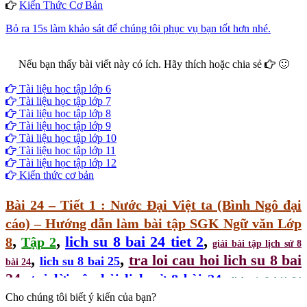
Kiến Thức Cơ Bản
Bỏ ra 15s làm khảo sát để chúng tôi phục vụ bạn tốt hơn nhé.
Nếu bạn thấy bài viết này có ích. Hãy thích hoặc chia sẻ
🙂
Facebook
Google+
Twitter
Tài liệu học tập lớp 6
Tài liệu học tập lớp 7
Tài liệu học tập lớp 8
Tài liệu học tập lớp 9
Tài liệu học tập lớp 10
Tài liệu học tập lớp 11
Tài liệu học tập lớp 12
Kiến thức cơ bản
Bài 24 – Tiết 1 : Nước Đại Việt ta (Bình Ngô đại
cáo) – Hướng dẫn làm bài tập SGK Ngữ văn Lớp
,
,
,
lich su 8 bai 24 tiet 2
8
Tập 2
giải bài tập lịch sử 8
,
,
tra loi cau hoi lich su 8 bai
lich su 8 bai 25
bài 24
,
,
24
trả lời câu hỏi lịch sử 8 bài 24
lịch sử 8 bài 24
,
Cho chúng tôi biết ý kiến của bạn?
bài 24 cuộc kháng chiến từ năm 1858 đến năm
violet