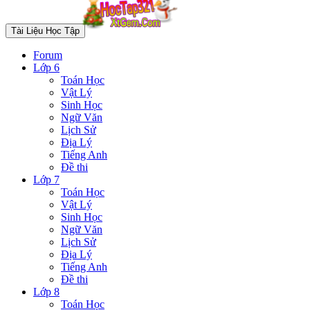
Tài Liệu Học Tập
Forum
Lớp 6
Toán Học
Vật Lý
Sinh Học
Ngữ Văn
Lịch Sử
Địa Lý
Tiếng Anh
Đề thi
Lớp 7
Toán Học
Vật Lý
Sinh Học
Ngữ Văn
Lịch Sử
Địa Lý
Tiếng Anh
Đề thi
Lớp 8
Toán Học