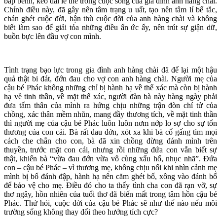
bấp bênh, kéo dài lê thê trong cuộc sống của gia đình anh hàng chài.
Chính điều này, đã gây nên tâm trạng u uất, tạo nên tâm lí bế tắc,
chán ghét cuộc đời, hận thù cuộc đời của anh hàng chài và không
biết làm sao để giải tỏa những điều ẩn ức ấy, nên trút sự giận dữ,
buồn bực lên đầu vợ con mình.
Tình trạng bạo lực trong gia đình anh hàng chài đã để lại một hậu
quả thật bi đát, đớn đau cho vợ con anh hàng chài. Người mẹ của
cậu bé Phác không những chỉ bị hành hạ về thể xác mà còn bị hành
hạ về tinh thần, về mặt thể xác, người đàn bà này hàng ngày phải
đưa tấm thân của mình ra hứng chịu những trận đòn chí tử của
chồng, xác thân mềm nhũn, mang đầy thương tích, về mặt tinh thần
thì người mẹ của cậu bé Phác luôn luôn nơm nớp lo sợ cho sự tổn
thương của con cái. Bà rất đau đớn, xót xa khi bà cố gấng tìm mọi
cách che chắn cho con, bà đã xin chồng đừng đánh mình trên
thuyền, trước mặt con cái, nhưng rồi những đứa con vẫn biết sự
thật, khiến bà “vừa đau đớn vừa vô cùng xấu hổ, nhục nhã”. Đứa
con – cậu bé Phác – vì thương mẹ, không chịu nổi khi nhìn cảnh mẹ
mình bị bố đánh đập, hành hạ nên căm ghét bố, xông vào đánh bố
để bảo vệ cho mẹ. Điều đó cho ta thấy tình cha con đã rạn vỡ, sự
thơ ngây, hồn nhiên của tuổi thơ đã biến mất trong tâm hồn cậu bé
Phác. Thử hỏi, cuộc đời của cậu bé Phác sẽ như thế nào nếu môi
trường sống không thay đổi theo hướng tích cực?