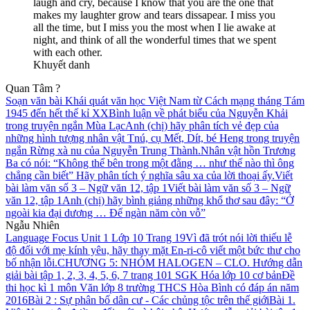
laugh and cry, because I know that you are the one that
makes my laughter grow and tears dissapear. I miss you
all the time, but I miss you the most when I lie awake at
night, and think of all the wonderful times that we spent
with each other.
Khuyết danh
Quan Tâm ?
Soạn văn bài Khái quát văn học Việt Nam từ Cách mạng tháng Tám
1945 đến hết thế kỉ XX
Bình luận về phát biểu của Nguyễn Khải
trong truyện ngắn Mùa Lạc
Anh (chị) hãy phân tích vẻ đẹp của
những hình tượng nhân vật Tnú, cụ Mết, Dít, bé Heng trong truyện
ngắn Rừng xà nu của Nguyễn Trung Thành.
Nhân vật hồn Trương
Ba có nói: “Không thể bên trong một đằng … như thế nào thì ông
chẳng cần biết” Hãy phân tích ý nghĩa sâu xa của lời thoại ấy.
Viết
bài làm văn số 3 – Ngữ văn 12, tập 1
Viết bài làm văn số 3 – Ngữ
văn 12, tập 1
Anh (chị) hãy bình giảng những khổ thơ sau đây: “Ở
ngoài kia đại dương … Để ngàn năm còn vỗ”
Ngẫu Nhiên
Language Focus Unit 1 Lớp 10 Trang 19
Vì đã trót nói lời thiếu lễ
độ đối với mẹ kính yêu, hãy thay mặt En-ri-cô viết một bức thư cho
bố nhận lỗi.
CHƯƠNG 5: NHÓM HALOGEN – CLO. Hướng dẫn
giải bài tập 1, 2, 3, 4, 5, 6, 7 trang 101 SGK Hóa lớp 10 cơ bản
Đề
thi học kì 1 môn Văn lớp 8 trường THCS Hòa Bình có đáp án năm
2016
Bài 2 : Sự phân bố dân cư - Các chủng tộc trên thế giới
Bài 1.