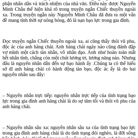
phận nhân dân và trách nhiệm của nhà văn. Điều này được Nguyễn
Minh Châu thể hiện khá rõ trong truyện ngắn Chiếc thuyền ngoài
xa. Trong truyện ngắn này Nguyễn Minh Châu đã đưa ra một vấn
đề mang tính thời sự nóng bỏng, đó là nạn bạo lực trong gia đình.
Đọc truyện ngắn Chiếc thuyền ngoài xa, ai cũng thấy thói vũ phu,
độc ác của anh hàng chài. Anh hàng chài ngày nào cũng đánh đập
vợ mình một cách tàn nhẫn, vô nhân đạo. Anh như hoàn toàn mất
hết nhân tính, chẳng còn một chút lương tri, lương năng nào. Nhưng
đâu là nguyên nhân dẫn đến sự bạo hành ấy .Chúng ta có thể hiểu
sở dĩ anh hàng chài có hành động tàn bạo, độc ác ấy là do hai
nguyên nhân sau đây:
– Nguyên nhân trực tiếp: nguyên nhân trực tiếp của tình trạng bạo
lực trong gia đình anh hàng chài là do sự tăm tối và thói vũ phu của
anh hàng chài.
– Nguyên nhân sâu xa: nguyên nhân sâu xa của tình trạng bạo lực
trong gia đình anh hàng chài là do tình trạng đói nghèo, là đời sống