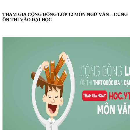
THAM GIA CỘNG ĐỒNG LỚP 12 MÔN NGỮ VĂN – CÙNG
ÔN THI VÀO ĐẠI HỌC