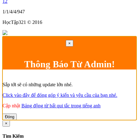
12
1/1/4/4/947
HọcTập321 © 2016
×
Thông Báo Từ Admin!
Sắp tới sẽ có những update lớn nhé.
Click vào đây để đóng góp ý kiến và yêu cầu của bạn nhé.
Cập nhật
Bảng động từ bất qui tắc trong tiếng anh
Đóng
×
Tìm Kiếm