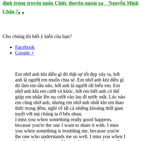
đình trong truyện ngắn Chiếc thuyền ngoài xa _ Nguyễn Minh
,
,
Châu ?
Cho chúng tôi biết ý kiến của bạn?
Facebook
Google +
Em nhớ anh khi điều gì đó thật sự tốt đẹp xảy ra, bởi
anh là người em muốn chia sẻ. Em nhớ anh khi điều gì
đó làm em sầu não, bởi anh là người rất hiểu em. Em
nhớ anh khi em cười và khóc, bởi em biết anh có thể
giúp em nhân lên nụ cười vào lau đi nước mắt. Lúc nào
em cũng nhớ anh, nhưng em nhớ anh nhất khi em thao
thức trong đêm, nghĩ về tất cả những khoảng thời gian
tuyệt vời mà chúng ta ở bên nhau.
I miss you when something really good happens,
because you're the one I want to share it with. I miss
you when something is troubling me, because you're
the one who understands me so well. I miss you when I