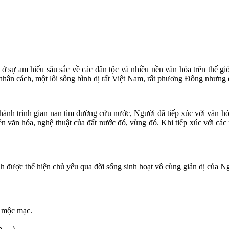
ở sự am hiểu sâu sắc về các dân tộc và nhiều nền văn hóa trên thế giớ
hân cách, một lối sống bình dị rất Việt Nam, rất phương Đông nhưng đồ
hành trình gian nan tìm đường cứu nước, Người đã tiếp xúc với văn hó
ền văn hóa, nghệ thuật của đất nước đó, vùng đó. Khi tiếp xúc với các 
h được thể hiện chủ yếu qua đời sống sinh hoạt vô cùng giản dị của Ng
, mộc mạc.
ốp,…)