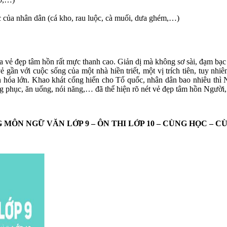
 của nhân dân (cá kho, rau luộc, cà muối, dưa ghém,…)
 vẻ đẹp tâm hồn rất mực thanh cao. Giản dị mà không sơ sài, đạm bạc m
gần với cuộc sống của một nhà hiền triết, một vị trích tiên, tuy nhiê
 hóa lớn. Khao khát cống hiến cho Tổ quốc, nhân dân bao nhiêu thì N
ng phục, ăn uống, nói năng,… đã thể hiện rõ nét vẻ đẹp tâm hồn Người,
MÔN NGỮ VĂN LỚP 9 – ÔN THI LỚP 10 – CÙNG HỌC – C