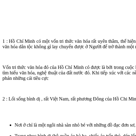
1 : Hồ Chí Minh có một vốn tri thức văn hóa rất uyên thâm, thể hiện 
văn hóa dân tộc không gì lay chuyển được ở Người để trở thành một n
Vốn tri thức văn hóa đó của Hồ Chí Minh có được là bởi trong cuộc 
tìm hiểu văn hóa, nghệ thuật của đất nước đó. Khi tiếp xúc với các n
phán những cái tiêu cực
2 : Lối sống bình dị , rất Việt Nam, rất phương Đông của Hồ Chi Min
Nơi ở chỉ là một ngôi nhà sàn nhỏ bé với những đồ đạc đơn sơ
Trang phục bình dị (bộ quần áo bà ba, chiếc áo trấn thủ, dép l