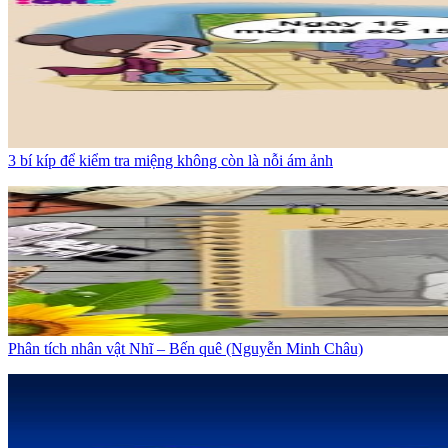
3 bí kíp để kiểm tra miệng không còn là nỗi ám ảnh
Phân tích nhân vật Nhĩ – Bến quê (Nguyễn Minh Châu)