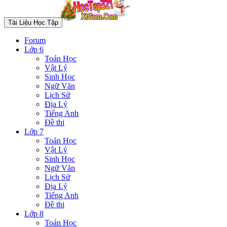
Tài Liệu Học Tập
Forum
Lớp 6
Toán Học
Vật Lý
Sinh Học
Ngữ Văn
Lịch Sử
Địa Lý
Tiếng Anh
Đề thi
Lớp 7
Toán Học
Vật Lý
Sinh Học
Ngữ Văn
Lịch Sử
Địa Lý
Tiếng Anh
Đề thi
Lớp 8
Toán Học