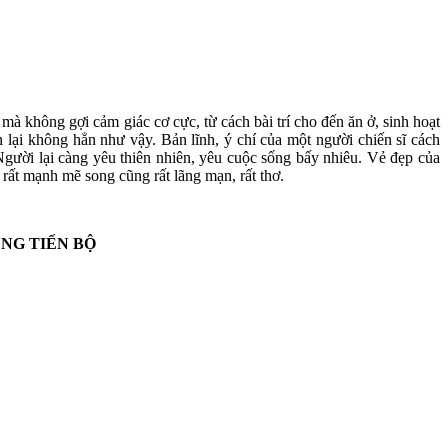
à không gợi cảm giác cơ cực, từ cách bài trí cho đến ăn ở, sinh hoạt
n lại không hẳn như vậy. Bản lĩnh, ý chí của một người chiến sĩ cách
gười lại càng yêu thiên nhiên, yêu cuộc sống bấy nhiêu. Vẻ đẹp của
 rất mạnh mẽ song cũng rất lãng mạn, rất thơ.
ÙNG TIẾN BỘ