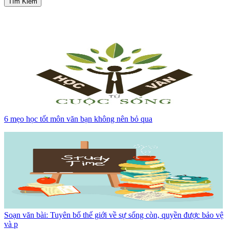
Tìm Kiếm
6 mẹo học tốt môn văn bạn không nên bỏ qua
Soạn văn bài: Tuyên bố thế giới về sự sống còn, quyền được bảo vệ
và p