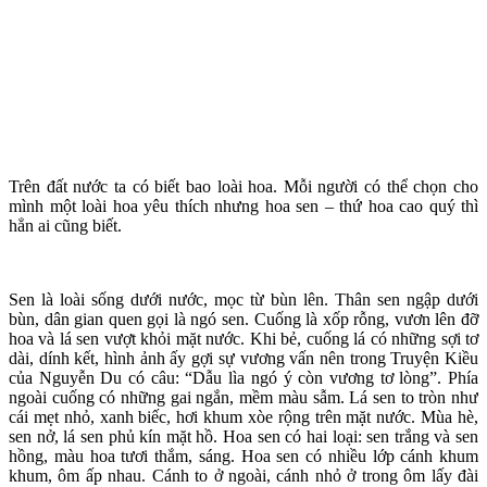
Trên đất nước ta có biết bao loài hoa. Mỗi người có thể chọn cho
mình một loài hoa yêu thích nhưng hoa sen – thứ hoa cao quý thì
hẳn ai cũng biết.
Sen là loài sống dưới nước, mọc từ bùn lên. Thân sen ngập dưới
bùn, dân gian quen gọi là ngó sen. Cuống là xốp rỗng, vươn lên đỡ
hoa và lá sen vượt khỏi mặt nước. Khi bẻ, cuống lá có những sợi tơ
dài, dính kết, hình ảnh ấy gợi sự vương vấn nên trong Truyện Kiều
của Nguyễn Du có câu: “Dẫu lìa ngó ý còn vương tơ lòng”. Phía
ngoài cuống có những gai ngắn, mềm màu sẫm. Lá sen to tròn như
cái mẹt nhỏ, xanh biếc, hơi khum xòe rộng trên mặt nước. Mùa hè,
sen nở, lá sen phủ kín mặt hồ. Hoa sen có hai loại: sen trắng và sen
hồng, màu hoa tươi thắm, sáng. Hoa sen có nhiều lớp cánh khum
khum, ôm ấp nhau. Cánh to ở ngoài, cánh nhỏ ở trong ôm lấy đài