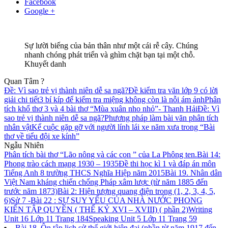
Facebook
Google +
Sự lười biếng của bản thân như một cái rễ cây. Chúng
nhanh chóng phát triển và ghìm chặt bạn tại một chỗ.
Khuyết danh
Quan Tâm ?
Đề: Vì sao trẻ vị thành niên dễ sa ngã?
Đề kiểm tra văn lớp 9 có lời
giải chi tiết
3 bí kíp để kiểm tra miệng không còn là nỗi ám ảnh
Phân
tích khổ thơ 3 và 4 bài thơ “Mùa xuân nho nhỏ”- Thanh Hải
Đề: Vì
sao trẻ vị thành niên dễ sa ngã?
Phương pháp làm bài văn phân tích
nhân vật
Kể cuộc gặp gỡ với người lính lái xe năm xưa trong “Bài
thơ về tiểu đội xe kính”
Ngẫu Nhiên
Phân tích bài thơ “Lão nông và các con ” của La Phông ten.
Bài 14:
Phong trào cách mạng 1930 – 1935
Đề thi học kì 1 và đáp án môn
Tiếng Anh 8 trường THCS Nghĩa Hiệp năm 2015
Bài 19. Nhân dân
Việt Nam kháng chiến chống Pháp xâm lược (từ năm 1885 đến
trước năm 1873)
Bài 2: Hiện tượng quang điện trong (1, 2, 3, 4, 5,
6)
Sử 7 -Bài 22 : SỰ SUY YẾU CỦA NHÀ NƯỚC PHONG
KIẾN TẬP QUYỀN ( THẾ KỶ XVI – XVIII) ( phần 2)
Writing
Unit 16 Lớp 11 Trang 184
Speaking Unit 5 Lớp 11 Trang 59
Bài 18. Ôn tập lịch sử thế giới hiện đại (phần từ năm 1917 đến