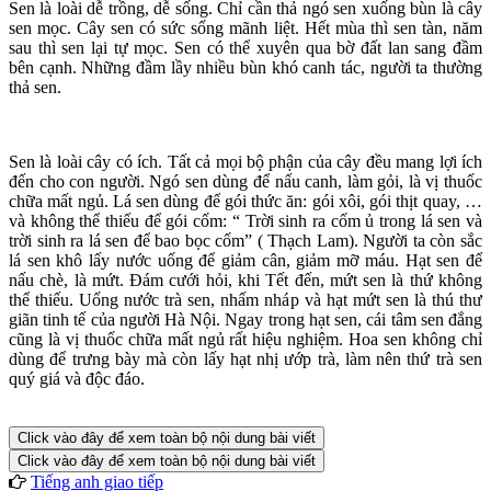
Sen là loài dễ trồng, dễ sống. Chỉ cần thả ngó sen xuống bùn là cây
sen mọc. Cây sen có sức sống mãnh liệt. Hết mùa thì sen tàn, năm
sau thì sen lại tự mọc. Sen có thể xuyên qua bờ đất lan sang đầm
bên cạnh. Những đầm lầy nhiều bùn khó canh tác, người ta thường
thả sen.
Sen là loài cây có ích. Tất cả mọi bộ phận của cây đều mang lợi ích
đến cho con người. Ngó sen dùng để nấu canh, làm gỏi, là vị thuốc
chữa mất ngủ. Lá sen dùng để gói thức ăn: gói xôi, gói thịt quay, …
và không thể thiếu để gói cốm: “ Trời sinh ra cốm ủ trong lá sen và
trời sinh ra lá sen để bao bọc cốm” ( Thạch Lam). Người ta còn sắc
lá sen khô lấy nước uống để giảm cân, giảm mỡ máu. Hạt sen để
nấu chè, là mứt. Đám cưới hỏi, khi Tết đến, mứt sen là thứ không
thể thiếu. Uống nước trà sen, nhấm nháp và hạt mứt sen là thú thư
giãn tinh tế của người Hà Nội. Ngay trong hạt sen, cái tâm sen đắng
cũng là vị thuốc chữa mất ngủ rất hiệu nghiệm. Hoa sen không chỉ
dùng để trưng bày mà còn lấy hạt nhị ướp trà, làm nên thứ trà sen
quý giá và độc đáo.
Click vào đây để xem toàn bộ nội dung bài viết
Click vào đây để xem toàn bộ nội dung bài viết
Tiếng anh giao tiếp