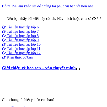
Bỏ ra 15s làm khảo sát để chúng tôi phục vụ bạn tốt hơn nhé.
Nếu bạn thấy bài viết này có ích. Hãy thích hoặc chia sẻ
🙂
Facebook
Google+
Twitter
Tài liệu học tập lớp 6
Tài liệu học tập lớp 7
Tài liệu học tập lớp 8
Tài liệu học tập lớp 9
Tài liệu học tập lớp 10
Tài liệu học tập lớp 11
Tài liệu học tập lớp 12
Kiến thức cơ bản
,
,
Giới thiệu về hoa sen – văn thuyết minh
Cho chúng tôi biết ý kiến của bạn?