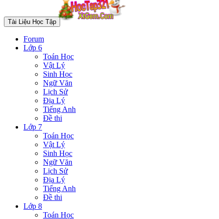
Tài Liệu Học Tập
Forum
Lớp 6
Toán Học
Vật Lý
Sinh Học
Ngữ Văn
Lịch Sử
Địa Lý
Tiếng Anh
Đề thi
Lớp 7
Toán Học
Vật Lý
Sinh Học
Ngữ Văn
Lịch Sử
Địa Lý
Tiếng Anh
Đề thi
Lớp 8
Toán Học