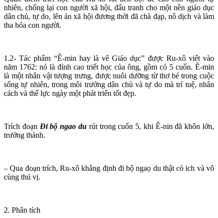
nhiên, chống lại con người xã hội, đấu tranh cho một nền giáo dục
dân chủ, tự do, lên án xã hội đương thời đã chà đạp, nô dịch và làm
tha hóa con người.
1.2- Tác phẩm “Ê-min hay là vê Giáo dục” được Ru-xô viết vào
năm 1762: nó là đỉnh cao triết học của ông, gồm có 5 cuốn. Ê-min
là một nhân vật tượng trưng, được nuôi dưỡng từ thơ bé trong cuộc
sống tự nhiên, trong môi trường dân chủ và tự do mà trí tuệ, nhân
cách và thể lực ngày một phát triển tốt đẹp.
Trích đoạn
Đi bộ ngao du
rút trong cuốn 5, khi Ê-nin đã khôn lớn,
trưởng thành.
– Qua đoạn trích, Ru-xô khẳng định đi bộ ngaọ du thật có ich và vô
cùng thú vị.
2. Phân tích