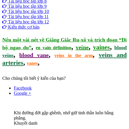
Tài liệu học tập lớp 8
Tài liệu học tập lớp 9
Tài liệu học tập lớp 10
Tài liệu học tập lớp 11
Tài liệu học tập lớp 12
Kiến thức cơ bản
Nêu một vài nét về Giăng Giắc Ru-xô và trích đoạn “Đi
,
,
,
,
vaines
veine
bộ ngao du”
blood
en vain définition
,
,
,
veins and
blood vane
veins
veins in the arm
,
,
arteries
vanes
Cho chúng tôi biết ý kiến của bạn?
Facebook
Google +
Khi đường đời gập ghềnh, nhớ giữ tinh thần luôn bằng
phẳng.
Khuyết danh