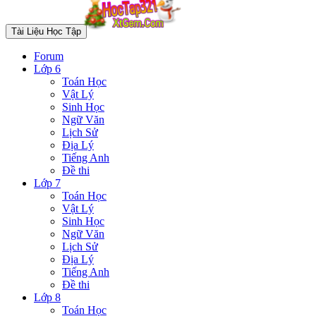
Tài Liệu Học Tập
Forum
Lớp 6
Toán Học
Vật Lý
Sinh Học
Ngữ Văn
Lịch Sử
Địa Lý
Tiếng Anh
Đề thi
Lớp 7
Toán Học
Vật Lý
Sinh Học
Ngữ Văn
Lịch Sử
Địa Lý
Tiếng Anh
Đề thi
Lớp 8
Toán Học