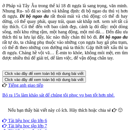
ở Pháp và Tây Âu trong thế kỉ 18 đi ngựa là sang trọng, văn minh.
Nhung Ru- xô đã so sánh và khẳng định: đi bộ ngao du thú vị hơn
đi ngựa.
Đi bộ ngao du
rất thoải mái và chủ động: có thể đi hay
dừng, có thể quay phải, quay trái, quan sát khắp nơi. xem xét tất cả
tùy thích. Có thế đến với bao cảnh đẹp, cảnh lạ đó đây: một dòng
sông, mỗi khu rừng rậm, một hang động, một mỏ đá… Đến đâu ưa
thích thì ta lưu lại đấy, lúc nào thấy chán thì bỏ đi.
Đi bộ ngao du
rất tự do, ta chẳng phụ thuộc vào những cọn ngựa hay gã phu trạm,
có thể đi theo những con đường mà ta thích: Gặp thời tiết xấu thì ta
đi ngựa. Chảng hề vội vã… Ê-min to khỏe, không mỏi mệt, em tìm
được nhiều thú để giải trí, dể làm việc, để vận dộng chân tay.
Click vào đây để xem toàn bộ nội dung bài viết
Click vào đây để xem toàn bộ nội dung bài viết
Tiếng anh giao tiếp
Bỏ ra 15s làm khảo sát để chúng tôi phục vụ bạn tốt hơn nhé.
Nếu bạn thấy bài viết này có ích. Hãy thích hoặc chia sẻ
🙂
Facebook
Google+
Twitter
Tài liệu học tập lớp 6
Tài liệu học tập lớp 7