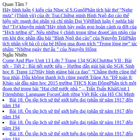
Quan Tâm ?
Hãy bình luận ý kiến của Nhạc sĩ S.Gunô
Phân tích bài thơ “Nghe
mưa” (Thính vũ) của ức Trai.
Chứng minh Bình Ngô đại cáo thể
hiện sức mạnh đại nhân và chí nhân Đại Việt
Bình luận ý nghĩa bài
thơ “Tự khuyên mình”
Hãy trình bày ngắn gọn hoàn cảnh ra đời của
“Hịch tướng sĩ”. Nêu những ý chính trong từng đoạn
Cảm nhận của
em khi đọc phần đầu bài “Bình Ngô đại cáo” của Nguyễn Trãi
Phân
tích nhân vật bà cô của bé Hồng qua đoạn trích “Trong lòng mẹ” tác
phẩm “Những ngày thơ ấu ” của Nguyên Hống
Ngẫu Nhiên
Come And Play Unit 13 Lớp 7 Trang 134 SGK
Chương VII : Bài
tiết – Tiết 2 : Bài tiết nước tiểu – Hướng dẫn giải bài tập SGK Sinh
học 8, Trang 127
Hãy bình giảng bài ca dao” “Chẳng thơm cũng thể
hoa nhài, Dẫu không thanh lịch cũng người Tràng An ”
Đề toán 8:
Khảo sát đầu năm học 2015 trường THCS Kim Đồng
Phân tích một
đoạn thơ trong bài “Hai chữ nước nhà ” – Trấn Tuấn Khải
Unit 1
Friendship: Language Focus
Cảnh rừng Việt Bắc của Hồ Chí Minh
Bài 18. Ôn tập lịch sử thế giới hiện đại (phần từ năm 1917 đến
năm 194
Bài 18. Ôn tập lịch sử thế giới hiện đại (phần từ năm 1917 đến
năm 194
Bài 18. Ôn tập lịch sử thế giới hiện đại (phần từ năm 1917 đến
năm 194
Bài 18. Ôn tập lịch sử thế giới hiện đại (phần từ năm 1917 đến
năm 194