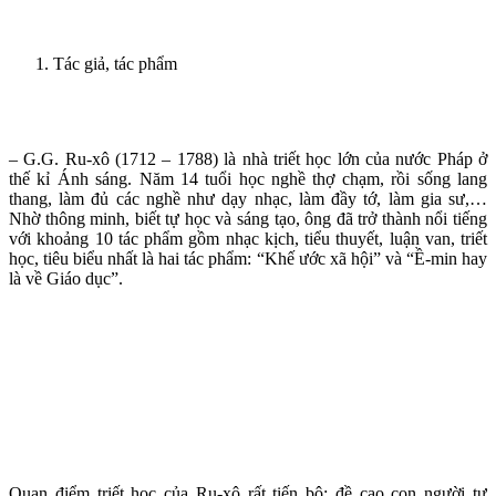
Tác giả, tác phẩm
– G.G. Ru-xô (1712 – 1788) là nhà triết học lớn của nước Pháp ở
thế kỉ Ánh sáng. Năm 14 tuổi học nghề thợ chạm, rồi sống lang
thang, làm đủ các nghề như dạy nhạc, làm đầy tớ, làm gia sư,…
Nhờ thông minh, biết tự học và sáng tạo, ông đã trở thành nổi tiếng
với khoảng 10 tác phẩm gồm nhạc kịch, tiểu thuyết, luận van, triết
học, tiêu biểu nhất là hai tác phẩm: “Khế ước xã hội” và “Ề-min hay
là về Giáo dục”.
Quan điểm triết học của Ru-xô rất tiến bộ: đề cao con người tự