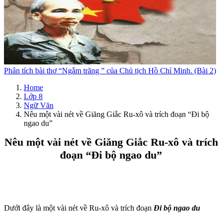
Phân tích bài thơ “Ngắm trăng ” của Chủ tịch Hồ Chí Minh. (Bài 2)
Home
Lớp 8
Ngữ Văn
Nêu một vài nét về Giăng Giắc Ru-xô và trích đoạn “Đi bộ
ngao du”
Nêu một vài nét về Giăng Giắc Ru-xô và trích
đoạn “Đi bộ ngao du”
Dưới đây là một vài nét về Ru-xô và trích đoạn
Đi bộ ngao du