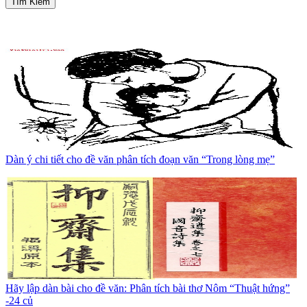
Tìm Kiếm
Dàn ý chi tiết cho đề văn phân tích đoạn văn “Trong lòng mẹ”
Hãy lập dàn bài cho đề văn: Phân tích bài thơ Nôm “Thuật hứng”
-24 củ