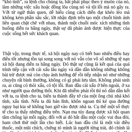
“khó tính”, ra lệnh cho chúng ta, bắt phải phục theo ý muốn của nó,
làm những việc xấu hoặc đồng lõa cùng nó và tội lỗi mà nó gây ra.
Với từ ngữ thân quen, dễ hiểu cùng cách diễn đạt khéo léo mà
không kém phần sâu sắc, lời nhận định trên tạo một chuỗi hình ảnh
liên quan chặt chẽ với nhau, thành một chuỗi móc xích những tình
huống diễn ra hằng ngày, thật sự đã phản ánh được hiện thực của
cuộc sống hết sức khách quan.
Thật vậy, trong thực tế, xã hội ngày nay có biết bao nhiêu điều hay
điều tốt nhưng tồn tại song song với nó vẫn còn vô số những tệ nạn
xã hội đang diễn ra hằng ngày. Đó thật sự cũng là kết quả của quá
trình tiếp cận với cái xấu lâu ngày và dần dần không những không
bài trừ được mà còn chịu ảnh hưởng để rồi tiếp nhận nó như những
chuyện rất bình thường, không có gì phải lưu tâm. Không phải sinh
ra, ai cũng có thói xấu, có tội lỗi. Ban đầu cái xấu ở bên ngoài, ở xa
như người qua đường thôi. Khi đã nhiễm phải rồi thì nó dần dần kết
với ta, ra lệnh cho ta, biến ta thành đầy tớ của một ông chủ nhà khó
tính, xấu tính. Nếu ta đủ bản lĩnh, khôn ngoan thì kẻ qua đường
nguy hại kia sẽ không bao giờ vào được nhà ta. Cụ thể một số thực
tế cho ta thấy những điều trên. Nạn ma túy đang được xã hội quan
tâm chống lại mỗi ngày, đối với ai đó bắt đầu một cuộc vui đua đòi,
ham chơi thử một lần cho biết. Lúc ban đầu chỉ là một vài điều
thuốc, một mũi chích, chứng tỏ mình là người từng trải, đó chính là