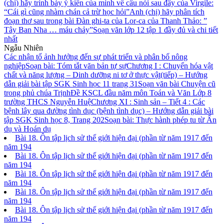
(chị) hãy trình bày ý kiến của mình về câu nói sau đây của Virgile:
“Cái gì cũng nhàm chán cả trừ học hỏi”
Anh (chị) hãy phân tích
đoạn thơ sau trong bài Đàn ghi-ta của Lor-ca của Thanh Thảo: ”
Tây Ban Nha … máu chảy”
Soạn văn lớp 12 tập 1 đầy đủ và chi tiết
nhất
Ngẫu Nhiên
Các nhận tố ảnh hưởng đến sự phát triển và phân bố nông
nghiệp
Soạn bài: Tóm tắt văn bản tự sự
Chương I : Chuyển hóa vật
chất và năng lượng – Dinh dưỡng ni tơ ở thực vật(tiếp) – Hướng
dẫn giải bài tập SGK Sinh học 11 trang 31
Soạn văn bài Chuyện cũ
trong phủ chúa Trịnh
Đề KSCL đầu năm môn Toán và Văn Lớp 8
trường THCS Nguyễn Huệ
Chương XI : Sinh sản – Tiết 4 : Các
bệnh lây qua đường tình dục (bệnh tình dục) – Hướng dẫn giải bài
tập SGK Sinh học 8, Trang 202
Soạn bài: Thực hành phép tu từ Ẩn
dụ và Hoán dụ
Bài 18. Ôn tập lịch sử thế giới hiện đại (phần từ năm 1917 đến
năm 194
Bài 18. Ôn tập lịch sử thế giới hiện đại (phần từ năm 1917 đến
năm 194
Bài 18. Ôn tập lịch sử thế giới hiện đại (phần từ năm 1917 đến
năm 194
Bài 18. Ôn tập lịch sử thế giới hiện đại (phần từ năm 1917 đến
năm 194
Bài 18. Ôn tập lịch sử thế giới hiện đại (phần từ năm 1917 đến
năm 194