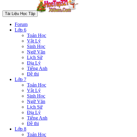
Tài Liệu Học Tập
Forum
Lớp 6
Toán Học
Vật Lý
Sinh Học
Ngữ Văn
Lịch Sử
Địa Lý
Tiếng Anh
Đề thi
Lớp 7
Toán Học
Vật Lý
Sinh Học
Ngữ Văn
Lịch Sử
Địa Lý
Tiếng Anh
Đề thi
Lớp 8
Toán Học