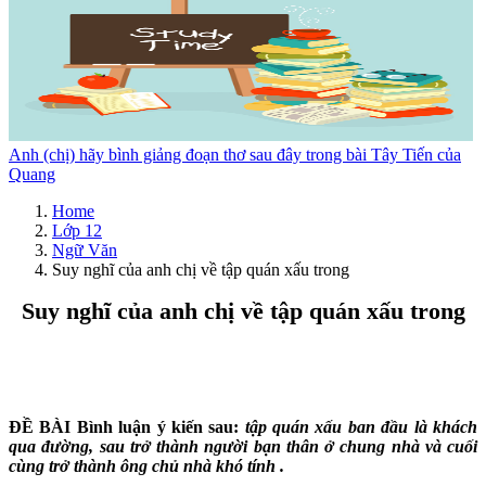
Anh (chị) hãy bình giảng đoạn thơ sau đây trong bài Tây Tiến của
Quang
Home
Lớp 12
Ngữ Văn
Suy nghĩ của anh chị về tập quán xấu trong
Suy nghĩ của anh chị về tập quán xấu trong
ĐỀ BÀI Bình luận ý kiến sau:
tập quán xấu ban đầu là khách
qua đường, sau trở thành người bạn thân ở chung nhà và cuối
cùng trở thành ông chủ nhà khó tính .