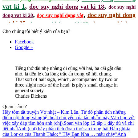
,
,
vat ki 1
doc suy nghi dong vat ki 18
doc suy nghi
,
,
doc suy nghi dong
dong vat ki 20
đọc suy nghĩ đọng vật
,
,
vat ki 25
doc suy nghi dong
doc suy nghi dong vat ki 17
,
Cho chúng tôi biết ý kiến của bạn?
vat ki 16
Facebook
Google +
Tiếng thở dài nhẹ nhàng đi cùng với hai, ba cái gật đầu
nhỏ, là tiền lẻ của lòng trắc ẩn trong xã hội chung.
That sort of half sigh, which, accompanied by two or
three slight nods of the head, is pity's small change in
general society.
Charles Dickens
Quan Tâm ?
Hãy tóm tắt truyện Vợ nhặt – Kim Lân. Từ đó phân tích những
điểm nội dung và nghệ thuật chủ yếu của tác phẩm này.
Văn học với
việc xây đắp tâm hồn anh (chị).
Soạn văn lớp 12 tập 1 đầy đủ và chi
tiết nhất
Anh (chị) hãy phân tích đoạn thơ sau trong bài Đàn ghi-ta
của Lor-ca của Thanh Thảo: ” Tây Ban Nha … máu chảy”
Anh