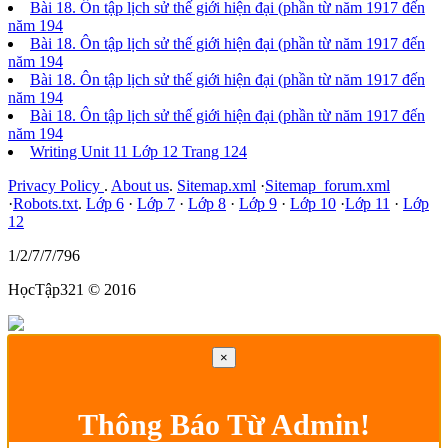
Bài 18. Ôn tập lịch sử thế giới hiện đại (phần từ năm 1917 đến
năm 194
Bài 18. Ôn tập lịch sử thế giới hiện đại (phần từ năm 1917 đến
năm 194
Bài 18. Ôn tập lịch sử thế giới hiện đại (phần từ năm 1917 đến
năm 194
Bài 18. Ôn tập lịch sử thế giới hiện đại (phần từ năm 1917 đến
năm 194
Writing Unit 11 Lớp 12 Trang 124
Privacy Policy
.
About us
.
Sitemap.xml
·
Sitemap_forum.xml
·
Robots.txt
.
Lớp 6
·
Lớp 7
·
Lớp 8
·
Lớp 9
·
Lớp 10
·
Lớp 11
·
Lớp
12
1/2/7/7/796
HọcTập321 © 2016
×
Thông Báo Từ Admin!