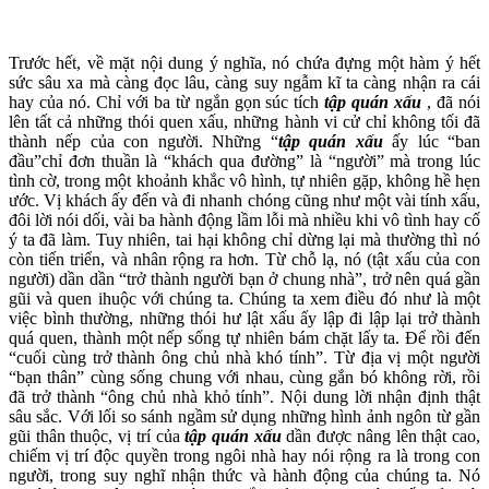
Trước hết, về mặt nội dung ý nghĩa, nó chứa đựng một hàm ý hết
sức sâu xa mà càng đọc lâu, càng suy ngẫm kĩ ta càng nhận ra cái
hay của nó. Chỉ với ba từ ngắn gọn súc tích
tập quán
xấu
, đã nói
lên tất cả những thói quen xấu, những hành vi cử chỉ không tối đã
thành nếp của con người. Những “
tập quán
xấu
ấy lúc “ban
đầu”chỉ đơn thuần là “khách qua đường” là “người” mà trong lúc
tình cờ, trong một khoảnh khắc vô hình, tự nhiên gặp, không hề hẹn
ước. Vị khách ấy đến và đi nhanh chóng cũng như một vài tính xấu,
đôi lời nói dối, vài ba hành động lầm lỗi mà nhiều khi vô tình hay cố
ý ta đã làm. Tuy nhiên, tai hại không chỉ dừng lại mà thường thì nó
còn tiến triển, và nhân rộng ra hơn. Từ chỗ lạ, nó (tật xấu của con
người) dần dần “trở thành người bạn ở chung nhà”, trở nên quá gần
gũi và quen ihuộc với chúng ta. Chúng ta xem điều đó như là một
việc bình thường, những thói hư lật xấu ấy lập đi lập lại trở thành
quá quen, thành một nếp sống tự nhiên bám chặt lấy ta. Để rồi đến
“cuối cùng trở thành ông chủ nhà khó tính”. Từ địa vị một người
“bạn thân” cùng sống chung với nhau, cùng gắn bó không rời, rồi
đã trở thành “ông chủ nhà khỏ tính”. Nội dung lời nhận định thật
sâu sắc. Với lối so sánh ngầm sử dụng những hình ảnh ngôn từ gần
gũi thân thuộc, vị trí của
tập quán
xấu
dần được nâng lên thật cao,
chiếm vị trí độc quyền trong ngôi nhà hay nói rộng ra là trong con
người, trong suy nghĩ nhận thức và hành động của chúng ta. Nó