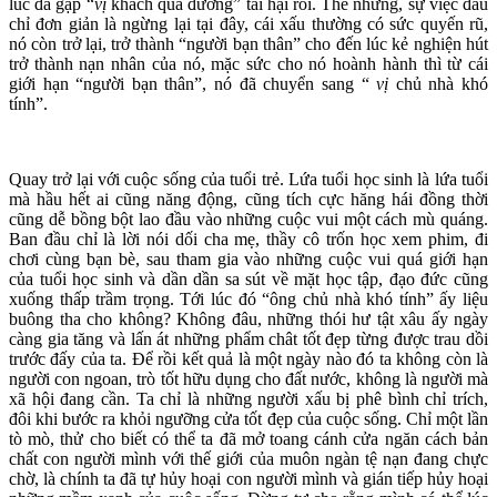
lúc đã gặp “
vị
khách qua đường” tai hại rồi. Thế nhưng, sự việc đâu
chỉ đơn giản là ngừng lại tại đây, cái xấu thường có sức quyến rũ,
nó còn trở lại, trở thành “người bạn thân” cho đến lúc kẻ nghiện hút
trở thành nạn nhân của nó, mặc sức cho nó hoành hành thì từ cái
giới hạn “người bạn thân”, nó đã chuyển sang “
vị
chủ nhà khó
tính”.
Quay trở lại với cuộc sống của tuổi trẻ. Lứa tuổi học sinh là lứa tuổi
mà hầu hết ai cũng năng động, cũng tích cực hăng hái đồng thời
cũng dễ bồng bột lao đầu vào những cuộc vui một cách mù quáng.
Ban đầu chỉ là lời nói dối cha mẹ, thầy cô trốn học xem phim, đi
chơi cùng bạn bè, sau tham gia vào những cuộc vui quá giới hạn
của tuổi học sinh và dần dần sa sút về mặt học tập, đạo đức cũng
xuống thấp trầm trọng. Tới lúc đó “ông chủ nhà khó tính” ấy liệu
buông tha cho không? Không đâu, những thói hư tật xâu ấy ngày
càng gia tăng và lấn át những phẩm chât tốt đẹp từng được trau dồi
trước đấy của ta. Để rồi kết quả là một ngày nào đó ta không còn là
người con ngoan, trò tốt hữu dụng cho đất nước, không là người mà
xã hội đang cần. Ta chỉ là những người xấu bị phê bình chỉ trích,
đôi khi bước ra khỏi ngưỡng cửa tốt đẹp của cuộc sống. Chỉ một lần
tò mò, thử cho biết có thể ta đã mở toang cánh cửa ngăn cách bản
chất con người mình với thế giới của muôn ngàn tệ nạn đang chực
chờ, là chính ta đã tự hủy hoại con người mình và gián tiếp hủy hoại