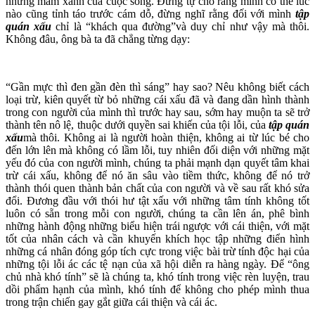
những mầm xanh của cuộc sống. Đừng tự cho rằng mình có thể lúc
nào cũng tỉnh táo trước cám dỗ, đừng nghĩ rằng đối với mình
tập
quán
xấu
chỉ là “khách qua đường”và duy chỉ như vậy mà thôi.
Không đâu, ông bà ta đã chẳng từng dạy:
“Gần mực thì đen gần đèn thì sáng” hay sao? Nêu không biết cách
loại trừ, kiên quyết từ bỏ những cái xấu đã và đang dần hình thành
trong con người của mình thì trước hay sau, sớm hay muộn ta sẽ trở
thành tên nô lệ, thuộc dưới quyền sai khiến của tội lỗi, của
tập quán
xấu
mà thôi. Không ai là người hoàn thiện, không ai từ lúc bé cho
đến lớn lên mà không có lầm lỗi, tuy nhiên đối diện với những mặt
yếu đó của con người mình, chúng ta phải mạnh dạn quyết tâm khai
trừ cái xấu, không để nó ăn sâu vào tiềm thức, không để nó trở
thành thói quen thành bản chất của con người và về sau rất khó sửa
đổi. Đương đầu với thói hư tật xấu với những tâm tính không tốt
luôn có sẵn trong mỗi con người, chúng ta cần lên án, phê bình
những hành động những biểu hiện trái ngược với cái thiện, với mặt
tốt của nhân cách và cần khuyến khích học tập những điển hình
những cá nhân đóng góp tích cực trong việc bài trừ tính độc hại của
những tội lỗi ác các tệ nạn của xã hội diễn ra hàng ngày. Để “ông
chủ nhà khó tính” sẽ là chúng ta, khó tính trong việc rèn luyện, trau
dồi phẩm hạnh của mình, khó tính để không cho phép mình thua
trong trận chiến gay gắt giữa cái thiện và cái ác.