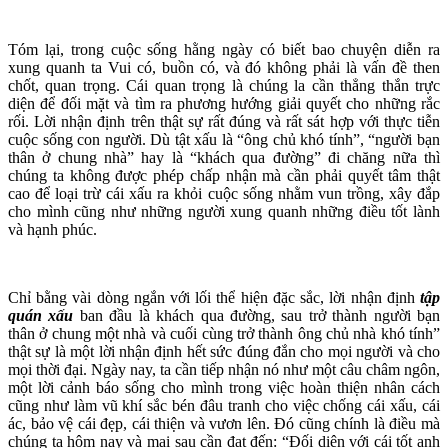
Tóm lại, trong cuộc sống hằng ngày có biết bao chuyện diễn ra
xung quanh ta Vui có, buồn có, và đó không phải là vấn đề then
chốt, quan trọng. Cái quan trọng là chúng la cần thẳng thắn trực
diện để đối mặt và tìm ra phương hướng giải quyết cho những rắc
rối. Lời nhận định trên thật sự rất đúng và rất sát hợp với thực tiễn
cuộc sống con người. Dù tật xấu là “ông chủ khó tính”, “người bạn
thân ở chung nhà” hay là “khách qua đường” đi chăng nữa thì
chúng ta không được phép chấp nhận mà cần phải quyết tâm thật
cao để loại trừ cái xấu ra khỏi cuộc sống nhằm vun trồng, xây đắp
cho mình cũng như những người xung quanh những điều tốt lành
và hạnh phúc.
Chỉ bằng vài dòng ngắn với lối thể hiện đặc sắc, lời nhận định
tập
quán
xấu
ban đầu là khách qua đường, sau trở thành người bạn
thân ở chung một nhà và cuối cùng trở thành ông chủ nhà khó tính”
thật sự là một lời nhận định hết sức đúng đắn cho mọi người và cho
mọi thời đại. Ngày nay, ta cần tiếp nhận nó như một câu châm ngôn,
một lời cảnh báo sống cho mình trong việc hoàn thiện nhân cách
cũng như làm vũ khí sắc bén đâu tranh cho việc chống cái xấu, cái
ác, bảo vệ cái đẹp, cái thiện và vươn lên. Đó cũng chính là điều mà
chúng ta hôm nay và mai sau cần đạt đến: “Đối diện với cái tốt anh