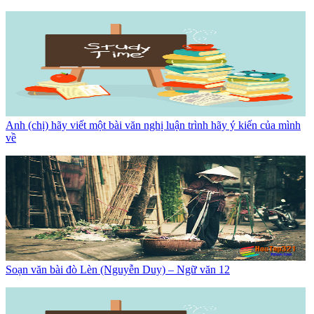
Anh (chị) hãy viết một bài văn nghị luận trình hãy ý kiến của mình
về
Soạn văn bài đò Lèn (Nguyễn Duy) – Ngữ văn 12