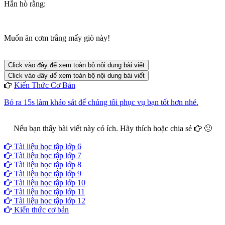
Hắn hò rằng:
Muốn ăn cơm trắng mấy giò này!
Click vào đây để xem toàn bộ nội dung bài viết
Click vào đây để xem toàn bộ nội dung bài viết
Kiến Thức Cơ Bản
Bỏ ra 15s làm khảo sát để chúng tôi phục vụ bạn tốt hơn nhé.
Nếu bạn thấy bài viết này có ích. Hãy thích hoặc chia sẻ
🙂
Facebook
Google+
Twitter
Tài liệu học tập lớp 6
Tài liệu học tập lớp 7
Tài liệu học tập lớp 8
Tài liệu học tập lớp 9
Tài liệu học tập lớp 10
Tài liệu học tập lớp 11
Tài liệu học tập lớp 12
Kiến thức cơ bản