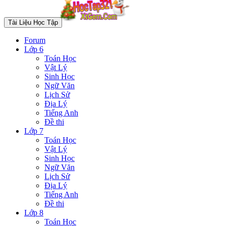
Tài Liệu Học Tập
Forum
Lớp 6
Toán Học
Vật Lý
Sinh Học
Ngữ Văn
Lịch Sử
Địa Lý
Tiếng Anh
Đề thi
Lớp 7
Toán Học
Vật Lý
Sinh Học
Ngữ Văn
Lịch Sử
Địa Lý
Tiếng Anh
Đề thi
Lớp 8
Toán Học