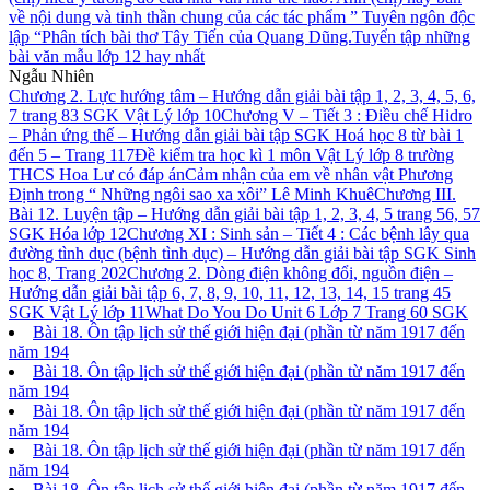
về nội dung và tinh thần chung của các tác phẩm ” Tuyên ngôn độc
lập “
Phân tích bài thơ Tây Tiến của Quang Dũng.
Tuyển tập những
bài văn mẫu lớp 12 hay nhất
Ngẫu Nhiên
Chương 2. Lực hướng tâm – Hướng dẫn giải bài tập 1, 2, 3, 4, 5, 6,
7 trang 83 SGK Vật Lý lớp 10
Chương V – Tiết 3 : Điều chế Hidro
– Phản ứng thế – Hướng dẫn giải bài tập SGK Hoá học 8 từ bài 1
đến 5 – Trang 117
Đề kiểm tra học kì 1 môn Vật Lý lớp 8 trường
THCS Hoa Lư có đáp án
Cảm nhận của em về nhân vật Phương
Định trong “ Những ngôi sao xa xôi” Lê Minh Khuê
Chương III.
Bài 12. Luyện tập – Hướng dẫn giải bài tập 1, 2, 3, 4, 5 trang 56, 57
SGK Hóa lớp 12
Chương XI : Sinh sản – Tiết 4 : Các bệnh lây qua
đường tình dục (bệnh tình dục) – Hướng dẫn giải bài tập SGK Sinh
học 8, Trang 202
Chương 2. Dòng điện không đổi, nguồn điện –
Hướng dẫn giải bài tập 6, 7, 8, 9, 10, 11, 12, 13, 14, 15 trang 45
SGK Vật Lý lớp 11
What Do You Do Unit 6 Lớp 7 Trang 60 SGK
Bài 18. Ôn tập lịch sử thế giới hiện đại (phần từ năm 1917 đến
năm 194
Bài 18. Ôn tập lịch sử thế giới hiện đại (phần từ năm 1917 đến
năm 194
Bài 18. Ôn tập lịch sử thế giới hiện đại (phần từ năm 1917 đến
năm 194
Bài 18. Ôn tập lịch sử thế giới hiện đại (phần từ năm 1917 đến
năm 194
Bài 18. Ôn tập lịch sử thế giới hiện đại (phần từ năm 1917 đến