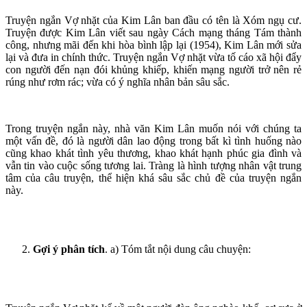
Truyện ngắn Vợ nhặt của Kim Lân ban đầu có tên là Xóm ngụ cư.
Truyện được Kim Lân viết sau ngày Cách mạng tháng Tám thành
công, nhưng mãi đến khi hòa bình lập lại (1954), Kim Lân mới sửa
lại và đưa in chính thức. Truyện ngắn Vợ nhặt vừa tố cáo xã hội đẩy
con người đến nạn đói khủng khiếp, khiến mạng người trở nên rẻ
rúng như rơm rác; vừa có ý nghĩa nhân bản sâu sắc.
Trong truyện ngắn này, nhà văn Kim Lân muốn nói với chúng ta
một vấn đề, đó là người dân lao động trong bất kì tình huống nào
cũng khao khát tình yêu thương, khao khát hạnh phúc gia đình và
vẫn tin vào cuộc sống tương lai. Tràng là hình tượng nhân vật trung
tâm của câu truyện, thể hiện khá sâu sắc chủ đề của truyện ngắn
này.
Gợi ý phân tích
. a) Tóm tắt nội dung câu chuyện: