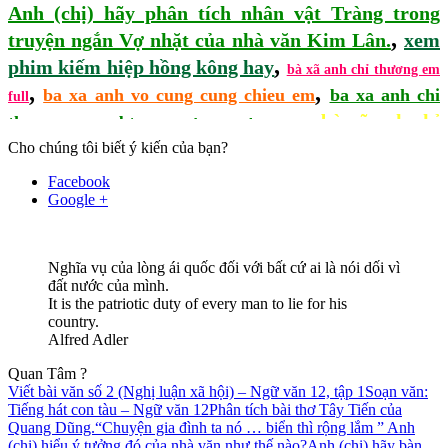
Anh (chị) hãy phân tích nhân vật Tràng trong
,
truyện ngắn Vợ nhặt của nhà văn Kim Lân.
xem
,
phim kiếm hiệp hồng kông hay
bà xã anh chỉ thương em
,
,
ba xa anh vo cung cung chieu em
ba xa anh chi
full
,
,
bà xã anh chỉ
thuong em webtruyen
ba xa anh yeu em
,
thương em wattpad
Cho chúng tôi biết ý kiến của bạn?
ba xa anh chi thuong em dien dan le
,
,
phim le hong kong xa hoi den
quy don
Facebook
Google +
Nghĩa vụ của lòng ái quốc đối với bất cứ ai là nói dối vì
đất nước của mình.
It is the patriotic duty of every man to lie for his
country.
Alfred Adler
Quan Tâm ?
Viết bài văn số 2 (Nghị luận xã hội) – Ngữ văn 12, tập 1
Soạn văn:
Tiếng hát con tàu – Ngữ văn 12
Phân tích bài thơ Tây Tiến của
Quang Dũng.
“Chuyện gia đình ta nó … biển thì rộng lắm ” Anh
(chị) hiểu ý tưởng đó của nhà văn như thế nào?
Anh (chị) hãy bàn