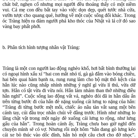
chát bứ, nghẹn cổ nhưng mọi người đều thoáng thấy có một niềm
vui. Cả mẹ con đều bắt tay vào việc dọn dẹp, quét tước nhà cửa,
vườn tược cho quang quẻ, hướng về một cuộc sống đổi khác. Trong
óc Tràng hiện ra đám người phá kho thóc của Nhật và lá cờ đỏ sao
vàng bay phất phới.
b. Phân tích hình tượng nhân vật Tràng:
Tràng là một con người lao động nghèo khổ, hơi bất bình thường lại
có ngoại hình xấu xí “hai con mắt nhỏ tí, gà gà đắm vào bóng chiều,
hai bên quai hàm bạnh ra, rung rung làm cho bộ mặt thô kệch của
hắn lúc nào cũng nhấp nhỉnh những ý nghĩ gì vừa lí thú, vừa dữ
tợn. Hẳn có tật vừa đi vừa nói. Hắn lảm nhảm than thở những điều
hắn nghĩ”. Cuộc sống lao động vất vả, nghèo đói đã in hằn dấu ấn
trên từng bước đi của hắn đè nặng xuống cái lưng to nặng của hắn:
“Tràng đi từng bước mệt mỗi, chiếc áo nâu tàn vắt sang một bên
cánh tay, cúi đầu trọc nhẵn chúi về đằng trước. Hình như những lo
lắng chật vật trong một ngày đè xuống cái lưng to rộng, như lưng
gấu của hắn”. Trong hoàn cảnh ấy, Tràng chưa bao giờ nghĩ đến
chuyện mình sẽ có vợ. Nhưng rồi một hôm “hắn đang gò lưng kéo
cái xe bò thúc vào dốc đỉnh, hắn hò một câu chơi cho đờ nhọc”.